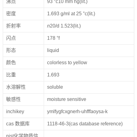
沸点
93 °c10 mm hg(lit.)
密度
1.693 g/ml at 25 °c(lit.)
折射率
n
20/d 1.523(lit.)
闪点
178 °f
形态
liquid
颜色
colorless to yellow
比重
1.693
水溶解性
soluble
敏感性
moisture sensitive
inchikey
ymlfygfcxgnerh-uhfffaoysa-k
cas 数据库
1118-46-3(cas database reference)
nist化学物质信