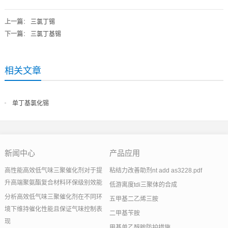
上一篇
：
三氯丁锡
下一篇
：
三氯丁基锡
相关文章
单丁基氯化锡
新闻中心
产品应用
高性能高效低气味三聚催化剂对于提
粘结力改善助剂nt add as3228.pdf
升高端聚氨酯复合材料环保级别效能
低游离度tdi三聚体的合成
分析高效低气味三聚催化剂在不同环
五甲基二乙烯三胺
境下维持催化性能且保证气味控制表
二甲基苄胺
现
甲基单乙醇胺防护措施