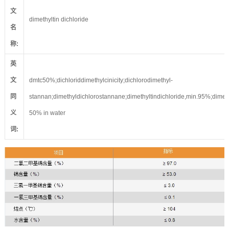
文
dimethyltin dichloride
名
称
:
英
文
dmtc50%;dichloriddimethylcinicity;dichlorodimethyl-
同
stannan;dimethyldichlorostannane;dimethyltindichloride,min.95%;dimeth
义
50% in water
词
: