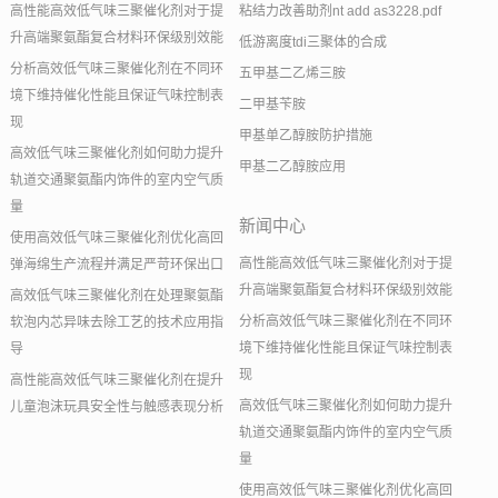
高性能高效低气味三聚催化剂对于提
粘结力改善助剂nt add as3228.pdf
升高端聚氨酯复合材料环保级别效能
低游离度tdi三聚体的合成
分析高效低气味三聚催化剂在不同环
五甲基二乙烯三胺
境下维持催化性能且保证气味控制表
二甲基苄胺
现
甲基单乙醇胺防护措施
高效低气味三聚催化剂如何助力提升
甲基二乙醇胺应用
轨道交通聚氨酯内饰件的室内空气质
量
新闻中心
使用高效低气味三聚催化剂优化高回
高性能高效低气味三聚催化剂对于提
弹海绵生产流程并满足严苛环保出口
升高端聚氨酯复合材料环保级别效能
高效低气味三聚催化剂在处理聚氨酯
分析高效低气味三聚催化剂在不同环
软泡内芯异味去除工艺的技术应用指
境下维持催化性能且保证气味控制表
导
现
高性能高效低气味三聚催化剂在提升
高效低气味三聚催化剂如何助力提升
儿童泡沫玩具安全性与触感表现分析
轨道交通聚氨酯内饰件的室内空气质
量
使用高效低气味三聚催化剂优化高回