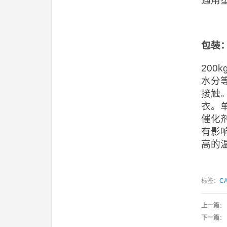
通用
包装
20
水分
接触
衣。
催化
有影
高的
标签：
CA
上一篇
：
下一篇
：