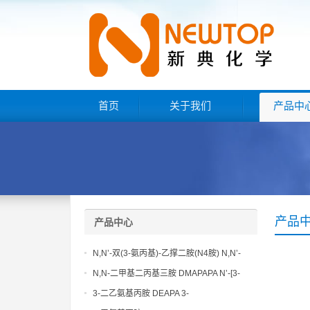
首页
关于我们
产品中
产品
产品中心
N,N’-双(3-氨丙基)-乙撑二胺(N4胺) N,N’-
Bis(3-aminopropyl)-ethylenediamine CAS
N,N-二甲基二丙基三胺 DMAPAPA N’-[3-
No10563-26-5
(dimethylamino)propyllpropane-1,3-
3-二乙氨基丙胺 DEAPA 3-
diamine CAS No10563-29-8