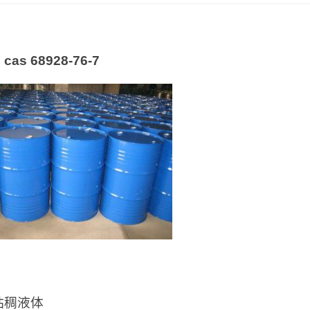
：
as 68928-76-7
：
粘稠液体