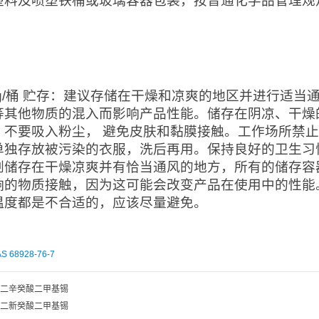
塑料及喷塑铁桶或玻璃容器包装，按普通化学品管理规
：
0kg/桶 贮存：建议存储在干燥和凉爽的地区并进行适
等其他物质的混入而影响产品性能。储存在阴凉、干燥
。不要吸入粉尘， 避免皮肤和黏膜接触。工作场所禁
单独存放被污染的衣服，洗后再用。保持良好的卫生习
剂储存在干燥凉爽并有恰当通风的地方，所有的储存容
响的物质接触，因为这可能会改变产品在使用中的性能。
温度都是不合适的，应该尽量避免。
S 68928-76-7
二辛癸酸二甲基锡
二新癸酸二甲基锡