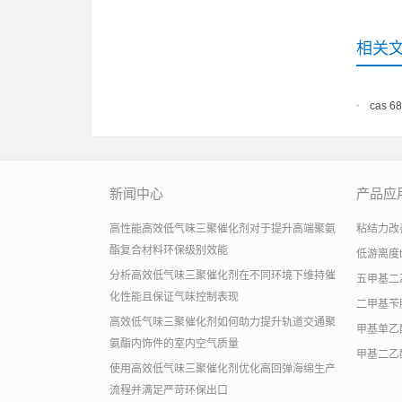
相关
cas 6
新闻中心
产品应
高性能高效低气味三聚催化剂对于提升高端聚氨
粘结力改善助
酯复合材料环保级别效能
低游离度
分析高效低气味三聚催化剂在不同环境下维持催
五甲基二
化性能且保证气味控制表现
二甲基苄
高效低气味三聚催化剂如何助力提升轨道交通聚
甲基单乙
氨酯内饰件的室内空气质量
甲基二乙
使用高效低气味三聚催化剂优化高回弹海绵生产
流程并满足严苛环保出口