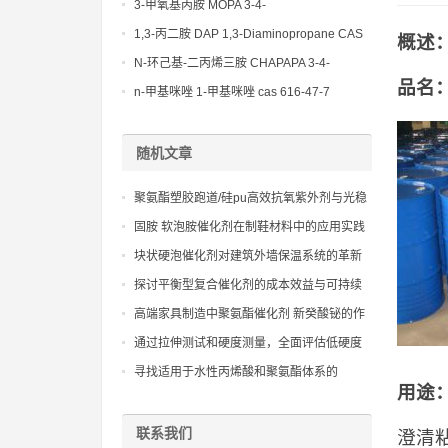
(Diethylamino)propylamine CAS No 104-
3-甲氧基丙胺 MOPA 3-4-
78-9
Methoxypropylamine CAS No 5332-73-0
1,3-丙二胺 DAP 1,3-Diaminopropane CAS
概述
No 109-76-2
N-环己基-二丙烯三胺 CHAPAPA 3-4-
品名：c
Methoxypropylamine CAS No:5332-73-0
n-甲基咪唑 1-甲基咪唑 cas 616-47-7
lupragen nmi
随机文章
聚氨酯塑胶跑道/硅pu高效抗氧紫外剂与光稳
定剂的复配技术，构建全方位的老化防护体
固胺 软泡胺催化剂在制鞋材料中的应用实践
系。
块状硬泡催化剂对建筑外墙保温系统的革新
探讨平衡型复合催化剂的成本效益与可持续
性
高端家具制造中聚氨酯催化剂 新癸酸铋的作
用与效果分析
通过拉伸测试和硬度测量，全面评估低硬度
聚氨酯弹性体扩链剂对材料性能的影响。
寻找适用于水性丙烯酸和聚氨酯体系的
用途
bi7982替代方案
联系我们
澄清