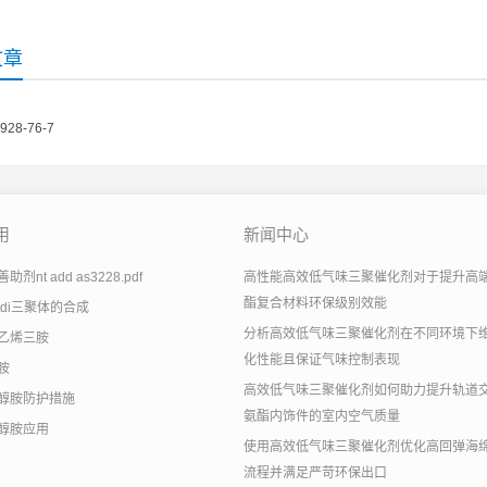
文章
8928-76-7
用
新闻中心
剂nt add as3228.pdf
高性能高效低气味三聚催化剂对于提升高
酯复合材料环保级别效能
tdi三聚体的合成
分析高效低气味三聚催化剂在不同环境下
乙烯三胺
化性能且保证气味控制表现
胺
高效低气味三聚催化剂如何助力提升轨道
醇胺防护措施
氨酯内饰件的室内空气质量
醇胺应用
使用高效低气味三聚催化剂优化高回弹海
流程并满足严苛环保出口