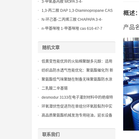
(Diethylamino)propylamine CAS No 104-
3-甲氧基丙胺 MOPA 3-4-
78-9
Methoxypropylamine CAS No 5332-73-0
1,3-丙二胺 DAP 1,3-Diaminopropane CAS
概述
No 109-76-2
N-环己基-二丙烯三胺 CHAPAPA 3-4-
产品
Methoxypropylamine CAS No:5332-73-0
n-甲基咪唑 1-甲基咪唑 cas 616-47-7
lupragen nmi
随机文章
低黄变性能优异的火贴棉聚醚多元醇：适用
于白色或浅色复合海绵的生产，确保材料在
纺织品防水透气性能优化：聚氨酯催化剂 新
长时间使用或光照后仍能保持颜色稳定和美
癸酸铋在新型面料中的应用案例
聚氨酯低气味聚醚在制备无味聚氨酯防水涂
观
料中的应用
二乳酸二辛基锡
desmodur 3133在电子灌封材料中的绝缘特
性
环氧潜伏性促进剂在单组分环氧胶黏剂中实
现长期储存稳定性和高温快速固化的技术
高品质聚氨酯机械发泡专用硅油，延长设备
维护周期并保持长期稳定的生产节拍
联系我们