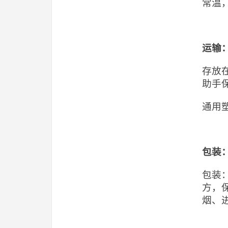
常温
运输
存放
助手
通用
包装
包装
方，
烟、