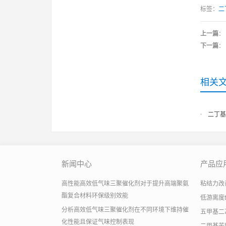
标签：
二
上一篇
：
下一篇
：
相关
二丁基
新闻中心
产品应
高性能高效低气味三聚催化剂对于提升高端聚氨
粘结力改善助
酯复合材料环保级别效能
低游离度
分析高效低气味三聚催化剂在不同环境下维持催
五甲基二
化性能且保证气味控制表现