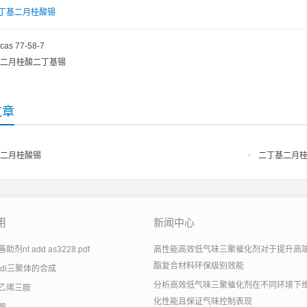
丁基二月桂酸锡
cas 77-58-7
二月桂酸二丁基锡
文章
二月桂酸锡
二丁基二月
用
新闻中心
剂nt add as3228.pdf
高性能高效低气味三聚催化剂对于提升高
酯复合材料环保级别效能
tdi三聚体的合成
分析高效低气味三聚催化剂在不同环境下
乙烯三胺
化性能且保证气味控制表现