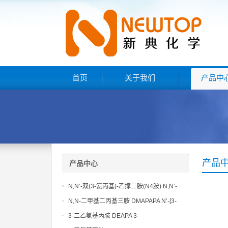
首页
关于我们
产品中
产品
产品中心
N,N’-双(3-氨丙基)-乙撑二胺(N4胺) N,N’-
Bis(3-aminopropyl)-ethylenediamine CAS
N,N-二甲基二丙基三胺 DMAPAPA N’-[3-
No10563-26-5
(dimethylamino)propyllpropane-1,3-
3-二乙氨基丙胺 DEAPA 3-
diamine CAS No10563-29-8