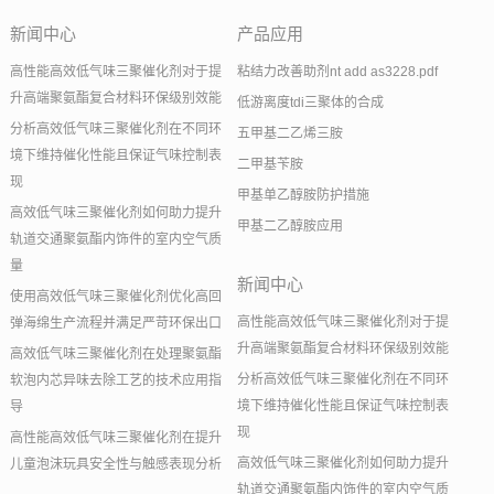
新闻中心
产品应用
高性能高效低气味三聚催化剂对于提
粘结力改善助剂nt add as3228.pdf
升高端聚氨酯复合材料环保级别效能
低游离度tdi三聚体的合成
分析高效低气味三聚催化剂在不同环
五甲基二乙烯三胺
境下维持催化性能且保证气味控制表
二甲基苄胺
现
甲基单乙醇胺防护措施
高效低气味三聚催化剂如何助力提升
甲基二乙醇胺应用
轨道交通聚氨酯内饰件的室内空气质
量
新闻中心
使用高效低气味三聚催化剂优化高回
高性能高效低气味三聚催化剂对于提
弹海绵生产流程并满足严苛环保出口
升高端聚氨酯复合材料环保级别效能
高效低气味三聚催化剂在处理聚氨酯
分析高效低气味三聚催化剂在不同环
软泡内芯异味去除工艺的技术应用指
境下维持催化性能且保证气味控制表
导
现
高性能高效低气味三聚催化剂在提升
高效低气味三聚催化剂如何助力提升
儿童泡沫玩具安全性与触感表现分析
轨道交通聚氨酯内饰件的室内空气质