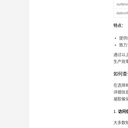
surfy
dabco®
特点：
提供
致力
通过以
生产效
如何查
在选择和
详细信
凝胶催
1.
访问
大多数