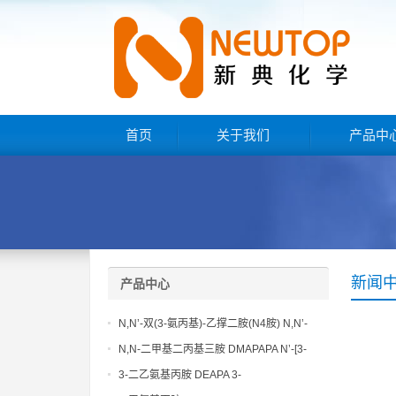
首页
关于我们
产品中
新闻
产品中心
N,N’-双(3-氨丙基)-乙撑二胺(N4胺) N,N’-
Bis(3-aminopropyl)-ethylenediamine CAS
N,N-二甲基二丙基三胺 DMAPAPA N’-[3-
No10563-26-5
(dimethylamino)propyllpropane-1,3-
3-二乙氨基丙胺 DEAPA 3-
diamine CAS No10563-29-8