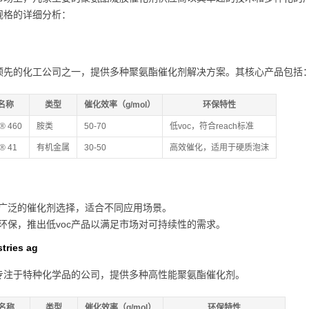
规格的详细分析：
领先的化工公司之一，提供多种聚氨酯催化剂解决方案。其核心产品包括
名称
类型
催化效率（g/mol）
环保特性
t® 460
胺类
50-70
低voc，符合reach标准
t® 41
有机金属
30-50
高效催化，适用于硬质泡沫
广泛的催化剂选择，适合不同应用场景。
环保，推出低voc产品以满足市场对可持续性的需求。
tries ag
专注于特种化学品的公司，提供多种高性能聚氨酯催化剂。
名称
类型
催化效率（g/mol）
环保特性