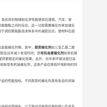
子材料，其优异的物理和化学性能使其在建筑、汽车、家
异氰酸酯之间的反应，这一过程需要催化剂来加速反
用于调控聚氨酯泡沫体系中的凝胶反应，使材料在固
机金属催化剂等。其中，
胺类催化剂
如三亚乙基二胺
进凝胶反应并减少发泡时间；而
有机金属催化剂
如有机锡
，提供更稳定的催化效果。此外，近年来环保法规日益
化剂和新型有机铋催化剂，这些产品在降低环境影响的同
产品的性能指标。不同类型的催化剂具有各自的优缺
产品组合而闻名。以下是对这些供应商的核心产品及