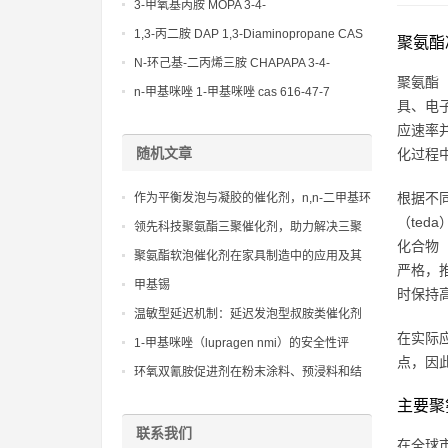
(Diethylamino)propylamine CAS No 104-
3-甲氧基丙胺 MOPA 3-4-
78-9
Methoxypropylamine CAS No 5332-73-0
1,3-丙二胺 DAP 1,3-Diaminopropane CAS
聚氨酯
No 109-76-2
N-环己基-二丙烯三胺 CHAPAPA 3-4-
聚氨酯（
Methoxypropylamine CAS No:5332-73-0
n-甲基咪唑 1-甲基咪唑 cas 616-47-7
具、电
lupragen nmi
应速率
随机文章
化过程
根据不
作为平衡发泡与凝胶的催化剂，n,n-二甲基环
（te
己胺 dmcha提升产品质量
领先科技聚氨酯三聚催化剂，助力解决三聚
化合物
反应中的技术难题
聚氨酯软泡催化剂在家具制造中的应用及其
严格，
对产品质量的影响
甲基锡
时保持
温敏型延迟机制：延迟发泡型叔胺类催化剂
在实际
在特定温度下被激活，实现精确的工艺控制
1-甲基咪唑（lupragen nmi）的安全性评
点，因
估：确保产品合规使用
环氧双氰胺促进剂在粉末涂料、预浸料和结
构胶粘剂中作为关键组分的应用实践与性能
主要聚
优化
联系我们
在全球