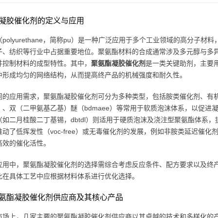
凝胶催化剂的定义与应用
polyurethane，简称pu）是一种广泛应用于多个工业领域的高分
子、纺织等行业中占据重要地位。聚氨酯材料的合成通常涉及多元醇与多
并控制材料的成型特性。其中，
聚氨酯凝胶催化剂
是一类关键助剂，主要
中形成均匀的网络结构，从而提高终产品的机械强度和耐久性。
同的应用需求，聚氨酯凝胶催化剂可分为多种类型，包括胺类催化剂、有
da）、双（二甲氨基乙基）醚（bdmaee）等常用于软质泡沫体系，以促
（如二月桂酸二丁基锡，dbtdl）则适用于硬质泡沫及浇注型聚氨酯体系
推动了低挥发性（voc-free）或无毒催化剂的发展，例如非胺类延迟催
高效的催化活性。
应用中，聚氨酯凝胶催化剂的选择需综合考虑反应条件、配方要求以及终
此在具体工艺中应根据材料体系进行优化选择。
氨酯凝胶催化剂供应商及其核心产品
市场上，几家主要的聚氨酯凝胶催化剂供应商以其卓越的技术和多样化的