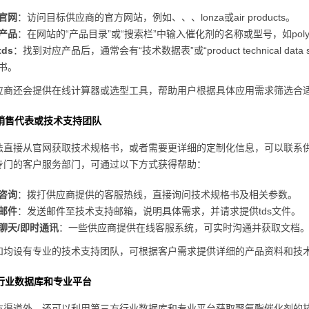
官网
：访问目标供应商的官方网站，例如、、、lonza或air products。
产品
：在网站的“产品目录”或“搜索栏”中输入催化剂的名称或型号，如polycat® 46
ds
：找到对应产品后，通常会有“技术数据表”或“product technical da
书。
应商还会提供在线计算器或选型工具，帮助用户根据具体应用需求筛选合
销售代表或技术支持团队
法直接从官网获取技术规格书，或者需要更详细的定制化信息，可以联系
专门的客户服务部门，可通过以下方式获得帮助：
咨询
：拨打供应商提供的客服热线，直接询问技术规格书及相关参数。
邮件
：发送邮件至技术支持邮箱，说明具体需求，并请求提供tds文件。
聊天/即时通讯
：一些供应商提供在线客服系统，可实时沟通并获取文档
和均设有专业的技术支持团队，可根据客户需求提供详细的产品资料和技
行业数据库和专业平台
方渠道外，还可以利用第三方行业数据库和专业平台获取聚氨酯催化剂的