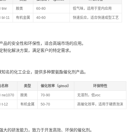
 tmr
胺类
60-80
低气味，适用于室内应用
 bl-11
有机金属
40-60
快速反应，适合快速成型工艺
产品的安全性和环保性，适合高端市场的应用。
定制化解决方案，满足客户的特定需求。
球知名的化工企业，提供多种聚氨酯催化剂产品。
品名称
类型
催化效率（g/mol）
环保特性
® ne1070
胺类
70-90
无溶剂，低voc
 t-12
有机金属
50-70
高催化效率，适用于硬质泡沫
强大的研发能力，致力于开发高效、环保的催化剂。