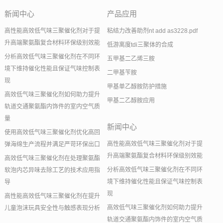
新闻中心
产品应用
高性能高效低气味三聚催化剂对于提
粘结力改善助剂nt add as3228.pdf
升高端聚氨酯复合材料环保级别效能
低游离度tdi三聚体的合成
分析高效低气味三聚催化剂在不同环
五甲基二乙烯三胺
境下维持催化性能且保证气味控制表
二甲基苄胺
现
甲基单乙醇胺防护措施
高效低气味三聚催化剂如何助力提升
甲基二乙醇胺应用
轨道交通聚氨酯内饰件的室内空气质
量
新闻中心
使用高效低气味三聚催化剂优化高回
高性能高效低气味三聚催化剂对于提
弹海绵生产流程并满足严苛环保出口
升高端聚氨酯复合材料环保级别效能
高效低气味三聚催化剂在处理聚氨酯
分析高效低气味三聚催化剂在不同环
软泡内芯异味去除工艺的技术应用指
境下维持催化性能且保证气味控制表
导
现
高性能高效低气味三聚催化剂在提升
高效低气味三聚催化剂如何助力提升
儿童泡沫玩具安全性与触感表现分析
轨道交通聚氨酯内饰件的室内空气质