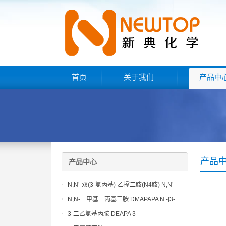
首页
关于我们
产品中
产品
产品中心
N,N’-双(3-氨丙基)-乙撑二胺(N4胺) N,N’-
Bis(3-aminopropyl)-ethylenediamine CAS
N,N-二甲基二丙基三胺 DMAPAPA N’-[3-
No10563-26-5
(dimethylamino)propyllpropane-1,3-
3-二乙氨基丙胺 DEAPA 3-
diamine CAS No10563-29-8