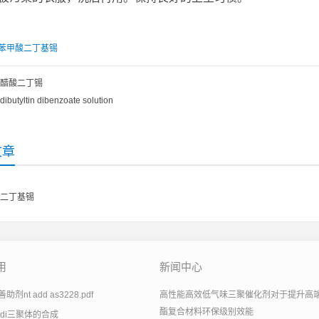
苯甲酸二丁基锡
醋酸二丁锡
dibutyltin dibenzoate solution
文章
二丁基锡
用
新闻中心
剂nt add as3228.pdf
高性能高效低气味三聚催化剂对于提升高
酯复合材料环保级别效能
tdi三聚体的合成