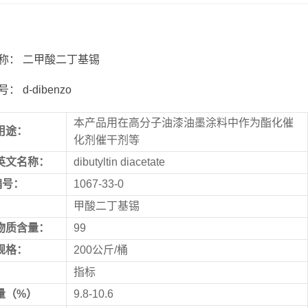
称： 二甲酸二丁基锡
： d-dibenzo
本产品用在高分子油漆油墨涂料中作为酯化催
用途：
化剂催干剂等
英文名称：
dibutyltin diacetate
编号：
1067-33-0
：
甲酸二丁基锡
物质含量：
99
规格：
200公斤/桶
指标
量（
%
）
9.8-10.6