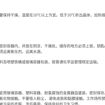
要保持干燥，温度在10℃以上为宜。低于10℃析出晶体，加热
密封容器内，并放在阴凉，干燥处。储存的地方必须上锁，钥匙
须远离氧化剂，远离水源。
料及喷塑铁桶或玻璃容器包装，按普通化学品管理规定运输。
宜用玻璃容器、塑料容器、耐氯腐蚀的金属器皿盛装，密封保存
氧化物接触。不要吸入粉尘， 避免皮肤和黏膜接触。工作场所
被污染的衣服，洗后再用。保持良好的卫生习惯。