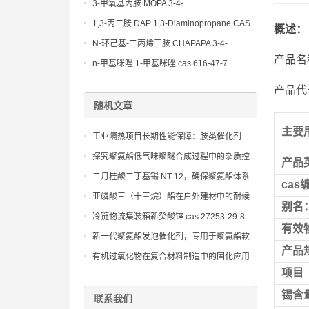
(Diethylamino)propylamine CAS No 104-
3-甲氧基丙胺 MOPA 3-4-
78-9
Methoxypropylamine CAS No 5332-73-0
1,3-丙二胺 DAP 1,3-Diaminopropane CAS
概述：
No 109-76-2
N-环己基-二丙烯三胺 CHAPAPA 3-4-
产品名
Methoxypropylamine CAS No:5332-73-0
n-甲基咪唑 1-甲基咪唑 cas 616-47-7
lupragen nmi
产品代号
随机文章
主要
工业隔热项目长期性能保障：胺类催化剂
kc101的应用实例
探究聚氨酯低气味聚醚合成过程中的杂质控
产品
制与纯化技术以降低气味源
二月桂酸二丁基锡 NT-12，确保聚氨酯体系
cas
的发泡和凝胶反应平衡
亚磷酸三（十三烷）酯在户外建材中的耐候
别名
性表现
冷链物流集装箱新癸酸锌 cas 27253-29-8-
有效
40℃低温发泡稳定性工艺
新一代聚氨酯发泡催化剂，专用于聚氨酯软
产品
泡、硬泡和半硬泡生产
有机过氧化物在复合材料制造中的固化应用
项目
锡含
联系我们