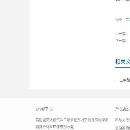
标签：
二
上一篇
：
下一篇
：
相关
二甲酸
新闻中心
产品应
高性能高效低气味三聚催化剂对于提升高端聚氨
粘结力改善助
酯复合材料环保级别效能
低游离度