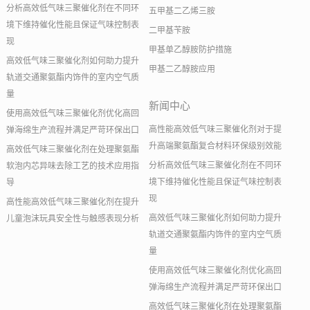
分析高效低气味三聚催化剂在不同环
五甲基二乙烯三胺
境下维持催化性能且保证气味控制表
二甲基苄胺
现
甲基单乙醇胺防护措施
高效低气味三聚催化剂如何助力提升
甲基二乙醇胺应用
轨道交通聚氨酯内饰件的室内空气质
量
新闻中心
使用高效低气味三聚催化剂优化高回
高性能高效低气味三聚催化剂对于提
弹海绵生产流程并满足严苛环保出口
升高端聚氨酯复合材料环保级别效能
高效低气味三聚催化剂在处理聚氨酯
分析高效低气味三聚催化剂在不同环
软泡内芯异味去除工艺的技术应用指
境下维持催化性能且保证气味控制表
导
现
高性能高效低气味三聚催化剂在提升
高效低气味三聚催化剂如何助力提升
儿童泡沫玩具安全性与触感表现分析
轨道交通聚氨酯内饰件的室内空气质
量
使用高效低气味三聚催化剂优化高回
弹海绵生产流程并满足严苛环保出口
高效低气味三聚催化剂在处理聚氨酯