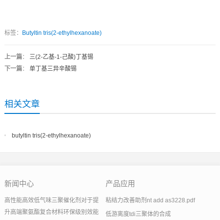
标签：
Butyltin tris(2-ethylhexanoate)
上一篇
：
三(2-乙基-1-己酸)丁基锡
下一篇
：
单丁基三异辛酸锡
相关文章
butyltin tris(2-ethylhexanoate)
新闻中心
产品应用
高性能高效低气味三聚催化剂对于提
粘结力改善助剂nt add as3228.pdf
升高端聚氨酯复合材料环保级别效能
低游离度tdi三聚体的合成