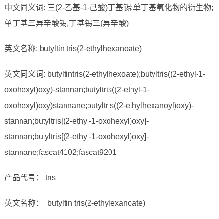
中文同义词: 三(2-乙基-1-己酸)丁基锡;单丁基氧化物的衍生物;
单丁基三异辛酸锡;丁基锡三(异辛酸)
英文名称: butyltin tris(2-ethylhexanoate)
英文同义词: butyltintris(2-ethylhexoate);butyltris((2-ethyl-1-
oxohexyl)oxy)-stannan;butyltris((2-ethyl-1-
oxohexyl)oxy)stannane;butyltris((2-ethylhexanoyl)oxy)-
stannan;butyltris[(2-ethyl-1-oxohexyl)oxy]-
stannan;butyltris[(2-ethyl-1-oxohexyl)oxy]-
stannane;fascat4102;fascat9201
产品代号： tris
英文名称： butyltin tris(2-ethylexanoate)