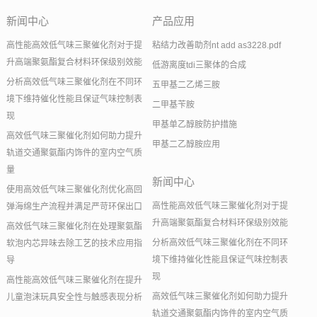
新闻中心
产品应用
高性能高效低气味三聚催化剂对于提
粘结力改善助剂nt add as3228.pdf
升高端聚氨酯复合材料环保级别效能
低游离度tdi三聚体的合成
分析高效低气味三聚催化剂在不同环
五甲基二乙烯三胺
境下维持催化性能且保证气味控制表
二甲基苄胺
现
甲基单乙醇胺防护措施
高效低气味三聚催化剂如何助力提升
甲基二乙醇胺应用
轨道交通聚氨酯内饰件的室内空气质
量
新闻中心
使用高效低气味三聚催化剂优化高回
高性能高效低气味三聚催化剂对于提
弹海绵生产流程并满足严苛环保出口
升高端聚氨酯复合材料环保级别效能
高效低气味三聚催化剂在处理聚氨酯
分析高效低气味三聚催化剂在不同环
软泡内芯异味去除工艺的技术应用指
境下维持催化性能且保证气味控制表
导
现
高性能高效低气味三聚催化剂在提升
高效低气味三聚催化剂如何助力提升
儿童泡沫玩具安全性与触感表现分析
轨道交通聚氨酯内饰件的室内空气质