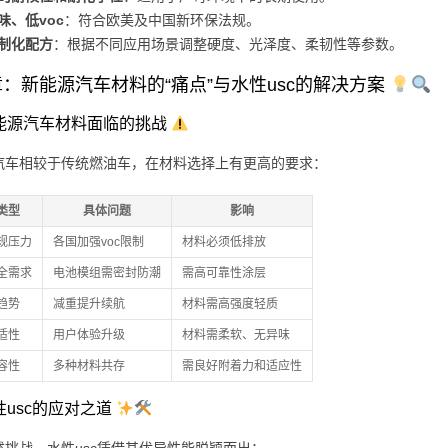
味、低voc
：符合欧美及中国新环保法规。
制化配方
：根据不同应用场景调整硬度、光泽度、柔韧性等参数。
：新能源汽车材料的“痛点”与水性usc的解决方案
 新能源汽车材料面临的挑战
汽车相较于传统燃油车，在材料选择上有更高的要求：
类型
具体问题
影响
规压力
各国加强voc限制
材料必须低排放
全需求
电池模组需密封防潮
需高可靠性涂层
趋势
减重提升续航
材料需高强度轻质
适性
用户体验升级
材料需柔软、无异味
容性
多种材料共存
需良好附着力和适应性
水性usc的应对之道