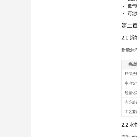
低气
可定
第二章
2.1
新能源
挑战
环保法
电池安
轻量化
内饰舒
工艺兼
2.2 