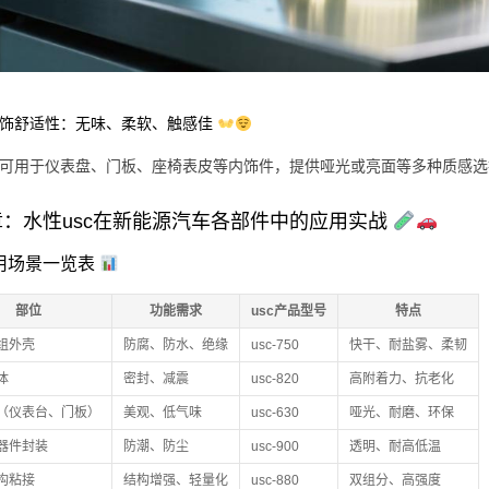
内饰舒适性：无味、柔软、触感佳
产品可用于仪表盘、门板、座椅表皮等内饰件，提供哑光或亮面等多种质感
章：水性usc在新能源汽车各部件中的应用实战
 应用场景一览表
部位
功能需求
usc产品型号
特点
组外壳
防腐、防水、绝缘
usc-750
快干、耐盐雾、柔韧
体
密封、减震
usc-820
高附着力、抗老化
（仪表台、门板）
美观、低气味
usc-630
哑光、耐磨、环保
器件封装
防潮、防尘
usc-900
透明、耐高低温
构粘接
结构增强、轻量化
usc-880
双组分、高强度