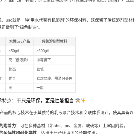
说，usc就是一种“用水代替有机溶剂”的环保材料，既保留了传统溶剂型材
真正做到了“绿色制造”。
水性usc产品
传统溶剂型材料
量
<50g/l
>300g/l
高（低污染）
中等偏下
稍高
较低
能
优异
易燃易爆，需通风处理
高
一般
 技术特点：不只是环保，更是性能担当
sc产品的核心技术在于其独特的乳液聚合技术和交联体系设计，使其具备
的附着力
：可在多种基材（如abs、pc、金属、玻璃等）上牢固附着。
的耐候性和耐化学性
：适用于严苛环境下的长期使用。