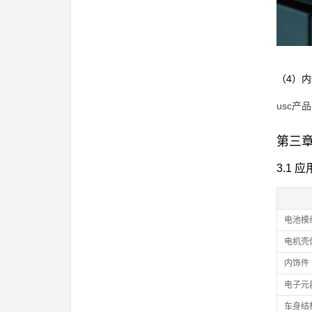
（4）
usc
第三
3.1
电池模
电机壳
内饰件
电子元
车身结