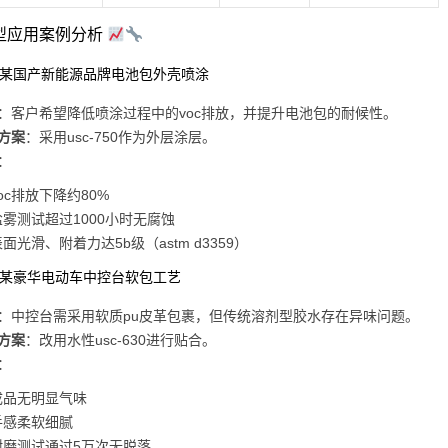
 典型应用案例分析
：某国产新能源品牌电池包外壳喷涂
：客户希望降低喷涂过程中的voc排放，并提升电池包的耐候性。
方案
：采用usc-750作为外层涂层。
：
oc排放下降约80%
盐雾测试超过1000小时无腐蚀
面光滑、附着力达5b级（astm d3359）
：某豪华电动车中控台软包工艺
：中控台需采用软质pu皮革包裹，但传统溶剂型胶水存在异味问题。
方案
：改用水性usc-630进行贴合。
：
成品无明显气味
手感柔软细腻
耐磨测试通过5万次无脱落