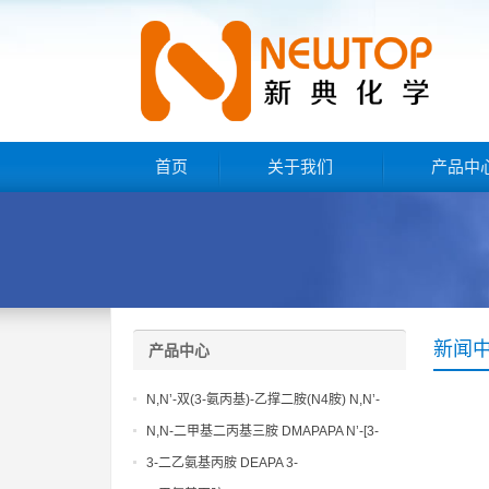
首页
关于我们
产品中
新闻
产品中心
N,N’-双(3-氨丙基)-乙撑二胺(N4胺) N,N’-
Bis(3-aminopropyl)-ethylenediamine CAS
N,N-二甲基二丙基三胺 DMAPAPA N’-[3-
No10563-26-5
(dimethylamino)propyllpropane-1,3-
3-二乙氨基丙胺 DEAPA 3-
diamine CAS No10563-29-8