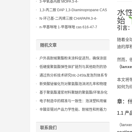
(Diethylamino)propylamine CAS No 104-
3-甲氧基丙胺 MOPA 3-4-
78-9
Methoxypropylamine CAS No 5332-73-0
1,3-丙二胺 DAP 1,3-Diaminopropane CAS
水
No 109-76-2
始
N-环己基-二丙烯三胺 CHAPAPA 3-4-
Methoxypropylamine CAS No:5332-73-0
n-甲基咪唑 1-甲基咪唑 cas 616-47-7
引言
lupragen nmi
随着全
随机文章
迪的厚
户外高耐候聚酯粉末涂料促进剂，确保涂层
然而，
长期的抗褪色性
（lan
低硬度聚氨酯弹性体扩链剂与其他助剂的协
同作用研究，旨在构建多功能、高性能的软
通过热分析技术研究hfc-245fa发泡剂体系专
本文将
质弹性体体系。
用催化剂对聚氨酯固化放热峰的影响，实现
新癸酸铋催化剂对聚氨酯泡沫闭孔率和物理
如何为
精确工艺控制。
机械性能的调控作用
基于聚氨酯灌浆材料聚醚的聚氨酯/环氧杂化
灌浆材料研究
章：什
电子制造中的精准与一致性：泡沫塑料用催
化剂的作用探讨
辛酸亚锡对产品力学性能、耐候性和附着力
1.1
的积极贡献
（la
联系我们
coati