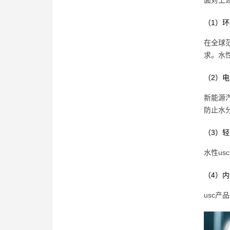
面对上
（1）
在全球
求。水性
（2）
新能源
防止水
（3）
水性u
（4）
usc