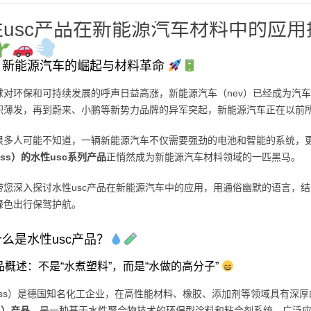
性usc产品在新能源汽车材料中的应用
：新能源汽车的崛起与材料革命
球对环保和可持续发展的呼声日益高涨，新能源汽车（nev）已经成为汽
积薄发，再到蔚来、小鹏等新势力品牌的异军突起，新能源汽车正在以前
很多人可能不知道，一辆新能源汽车不仅需要强劲的电池和智能的系统，
xess）的水性usc系列产品
正悄然成为新能源汽车材料领域的一匹黑马。
带您深入探讨水性usc产品在新能源汽车中的应用，用通俗幽默的语言，结
绿色出行保驾护航。
么是水性usc产品？
 产品概述：不是“水煮塑料”，而是“水做的高分子”
nxess）是德国知名化工企业，在高性能材料、橡胶、添加剂等领域具有深
ng）产品
，是一种基于水性聚合物技术的环保型涂料和粘合剂系统，广泛