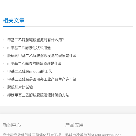
相关文章
甲基二乙醇胺罐设置氮封有什么用？
n-甲基二乙醇胺性状和用途
脱硫剂甲基二乙醇胺溶液发泡的现象是什么
n-甲基二乙醇胺的脱硫原理是什么
甲基二乙醇胺(mdea)的工艺
甲基二乙醇胺是否用办工业产品生产许可证
脱硫剂对比试验
抑制甲基二乙醇胺脱硫溶液降解的方法
新闻中心
产品应用
高性能高效低气味三聚催化剂对于提
粘结力改善助剂nt add as3228.pdf