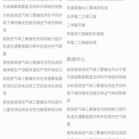
升高端聚氨酯复合材料环保级别效能
低游离度tdi三聚体的合成
分析高效低气味三聚催化剂在不同环
五甲基二乙烯三胺
境下维持催化性能且保证气味控制表
二甲基苄胺
现
甲基单乙醇胺防护措施
高效低气味三聚催化剂如何助力提升
甲基二乙醇胺应用
轨道交通聚氨酯内饰件的室内空气质
量
新闻中心
使用高效低气味三聚催化剂优化高回
高性能高效低气味三聚催化剂对于提
弹海绵生产流程并满足严苛环保出口
升高端聚氨酯复合材料环保级别效能
高效低气味三聚催化剂在处理聚氨酯
分析高效低气味三聚催化剂在不同环
软泡内芯异味去除工艺的技术应用指
境下维持催化性能且保证气味控制表
导
现
高性能高效低气味三聚催化剂在提升
高效低气味三聚催化剂如何助力提升
儿童泡沫玩具安全性与触感表现分析
轨道交通聚氨酯内饰件的室内空气质
量
使用高效低气味三聚催化剂优化高回