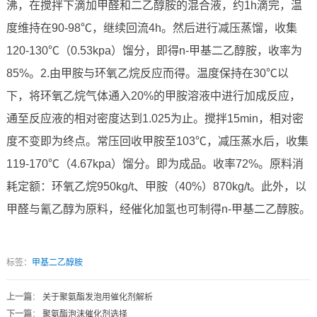
沸，在搅拌下滴加甲醛和二乙醇胺的混合液，约1h滴完，温
度维持在90-98℃，继续回流4h。然后进行减压蒸馏，收集
120-130℃（0.53kpa）馏分，即得n-甲基二乙醇胺，收率为
85%。2.由甲胺与环氧乙烷反应而得。温度保持在30℃以
下，将环氧乙烷气体通入20%的甲胺溶液中进行加成反应，
通至反应液的相对密度达到1.025为止。搅拌15min，相对密
度不变即为终点。常压回收甲胺至103℃，减压蒸水后，收集
119-170℃（4.67kpa）馏分。即为成品。收率72%。原料消
耗定额：环氧乙烷950kg/t、甲胺（40%）870kg/t。此外，以
甲醛与氰乙醇为原料，经催化加氢也可制得n-甲基二乙醇胺。
标签：
甲基二乙醇胺
上一篇
：
关于聚氨酯发泡用催化剂解析
下一篇
：
聚氨酯泡沫催化剂选择