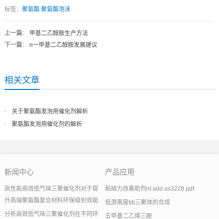
标签：
聚氨酯
聚氨酯泡沫
上一篇
：
甲基二乙醇胺生产方法
下一篇
：
n一甲基二乙醇胺发展建议
相关文章
关于聚氨酯发泡用催化剂解析
聚氨酯发泡用催化剂的解析
新闻中心
产品应用
高性能高效低气味三聚催化剂对于提
粘结力改善助剂nt add as3228.pdf
升高端聚氨酯复合材料环保级别效能
低游离度tdi三聚体的合成
分析高效低气味三聚催化剂在不同环
五甲基二乙烯三胺