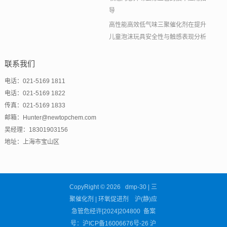
导
高性能高效低气味三聚催化剂在提升
儿童泡沫玩具安全性与触感表现分析
联系我们
电话：021-5169 1811
电话：021-5169 1822
传真：021-5169 1833
邮箱：Hunter@newtopchem.com
吴经理：18301903156
地址：上海市宝山区
CopyRight © 2026 dmp-30 | 三
聚催化剂 | 环氧促进剂 沪(静)应
急管危经许[2024]204800 备案
号：
沪ICP备16006676号-26
沪