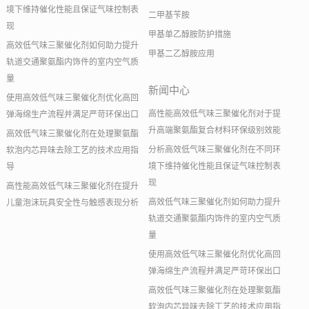
境下维持催化性能且保证气味控制表
二甲基苄胺
现
甲基单乙醇胺防护措施
高效低气味三聚催化剂如何助力提升
甲基二乙醇胺应用
轨道交通聚氨酯内饰件的室内空气质
量
新闻中心
使用高效低气味三聚催化剂优化高回
高性能高效低气味三聚催化剂对于提
弹海绵生产流程并满足严苛环保出口
升高端聚氨酯复合材料环保级别效能
高效低气味三聚催化剂在处理聚氨酯
分析高效低气味三聚催化剂在不同环
软泡内芯异味去除工艺的技术应用指
境下维持催化性能且保证气味控制表
导
现
高性能高效低气味三聚催化剂在提升
高效低气味三聚催化剂如何助力提升
儿童泡沫玩具安全性与触感表现分析
轨道交通聚氨酯内饰件的室内空气质
量
使用高效低气味三聚催化剂优化高回
弹海绵生产流程并满足严苛环保出口
高效低气味三聚催化剂在处理聚氨酯
软泡内芯异味去除工艺的技术应用指