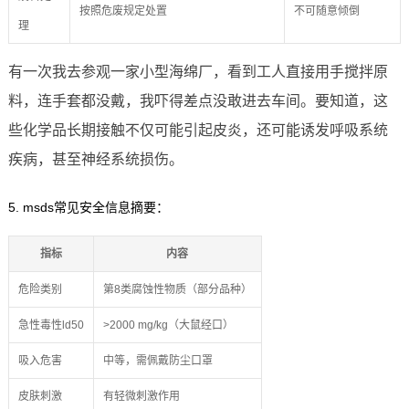
按照危废规定处置
不可随意倾倒
理
有一次我去参观一家小型海绵厂，看到工人直接用手搅拌原
料，连手套都没戴，我吓得差点没敢进去车间。要知道，这
些化学品长期接触不仅可能引起皮炎，还可能诱发呼吸系统
疾病，甚至神经系统损伤。
5. msds常见安全信息摘要：
指标
内容
危险类别
第8类腐蚀性物质（部分品种）
急性毒性ld50
>2000 mg/kg（大鼠经口）
吸入危害
中等，需佩戴防尘口罩
皮肤刺激
有轻微刺激作用