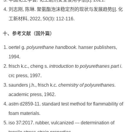
刘志刚, 陈琳. 聚氨酯泡沫稳定剂的现状与发展趋势[j]. 化
工新材料, 2022, 50(3): 112-116.
十、参考文献（国外篇）
oertel g.
polyurethane handbook
. hanser publishers,
1994.
frisch k.c., cheng s.
introduction to polyurethanes part i
.
crc press, 1997.
saunders j.h., frisch k.c.
chemistry of polyurethanes
.
academic press, 1962.
astm d2859-11. standard test method for flammability of
foam materials.
iso 37:2017. rubber, vulcanized — determination of