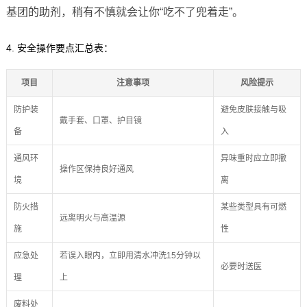
基团的助剂，稍有不慎就会让你“吃不了兜着走”。
4. 安全操作要点汇总表：
项目
注意事项
风险提示
防护装
避免皮肤接触与吸
戴手套、口罩、护目镜
备
入
通风环
异味重时应立即撤
操作区保持良好通风
境
离
防火措
某些类型具有可燃
远离明火与高温源
施
性
应急处
若误入眼内，立即用清水冲洗15分钟以
必要时送医
理
上
废料处