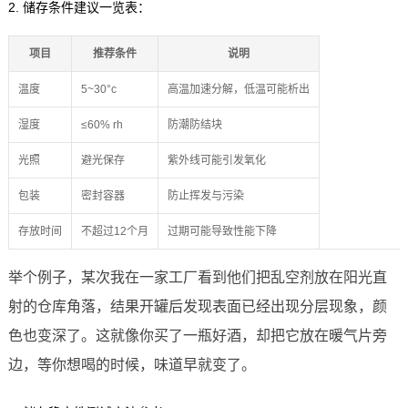
2. 储存条件建议一览表：
项目
推荐条件
说明
温度
5~30°c
高温加速分解，低温可能析出
湿度
≤60% rh
防潮防结块
光照
避光保存
紫外线可能引发氧化
包装
密封容器
防止挥发与污染
存放时间
不超过12个月
过期可能导致性能下降
举个例子，某次我在一家工厂看到他们把乱空剂放在阳光直
射的仓库角落，结果开罐后发现表面已经出现分层现象，颜
色也变深了。这就像你买了一瓶好酒，却把它放在暖气片旁
边，等你想喝的时候，味道早就变了。