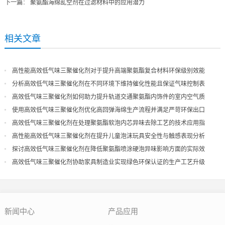
下一篇
：
聚氨酯海绵乱空剂在过滤材料中的应用潜力
相关文章
高性能高效低气味三聚催化剂对于提升高端聚氨酯复合材料环保级别效能
分析高效低气味三聚催化剂在不同环境下维持催化性能且保证气味控制表
现
高效低气味三聚催化剂如何助力提升轨道交通聚氨酯内饰件的室内空气质
量
使用高效低气味三聚催化剂优化高回弹海绵生产流程并满足严苛环保出口
高效低气味三聚催化剂在处理聚氨酯软泡内芯异味去除工艺的技术应用指
导
高性能高效低气味三聚催化剂在提升儿童泡沫玩具安全性与触感表现分析
探讨高效低气味三聚催化剂在降低聚氨酯喷涂硬泡异味影响方面的实际效
果
高效低气味三聚催化剂协助家具制造业实现绿色环保认证的生产工艺升级
新闻中心
产品应用