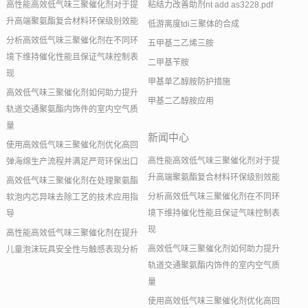
高性能高效低气味三聚催化剂对于提
粘结力改善助剂nt add as3228.pdf
升高端聚氨酯复合材料环保级别效能
低游离度tdi三聚体的合成
分析高效低气味三聚催化剂在不同环
五甲基二乙烯三胺
境下维持催化性能且保证气味控制表
二甲基苄胺
现
甲基单乙醇胺防护措施
高效低气味三聚催化剂如何助力提升
甲基二乙醇胺应用
轨道交通聚氨酯内饰件的室内空气质
量
新闻中心
使用高效低气味三聚催化剂优化高回
高性能高效低气味三聚催化剂对于提
弹海绵生产流程并满足严苛环保出口
升高端聚氨酯复合材料环保级别效能
高效低气味三聚催化剂在处理聚氨酯
分析高效低气味三聚催化剂在不同环
软泡内芯异味去除工艺的技术应用指
境下维持催化性能且保证气味控制表
导
现
高性能高效低气味三聚催化剂在提升
高效低气味三聚催化剂如何助力提升
儿童泡沫玩具安全性与触感表现分析
轨道交通聚氨酯内饰件的室内空气质
量
使用高效低气味三聚催化剂优化高回