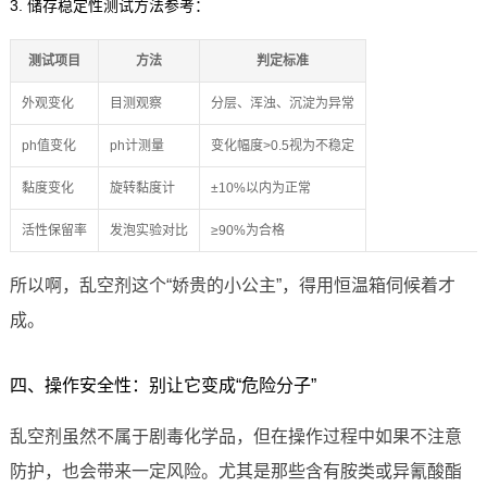
3. 储存稳定性测试方法参考：
测试项目
方法
判定标准
外观变化
目测观察
分层、浑浊、沉淀为异常
ph值变化
ph计测量
变化幅度>0.5视为不稳定
黏度变化
旋转黏度计
±10%以内为正常
活性保留率
发泡实验对比
≥90%为合格
所以啊，乱空剂这个“娇贵的小公主”，得用恒温箱伺候着才
成。
四、操作安全性：别让它变成“危险分子”
乱空剂虽然不属于剧毒化学品，但在操作过程中如果不注意
防护，也会带来一定风险。尤其是那些含有胺类或异氰酸酯