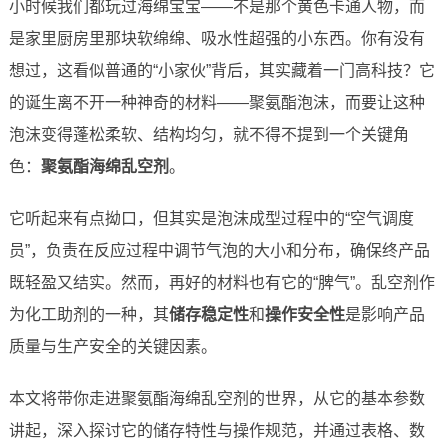
小时候我们都玩过海绵宝宝——不是那个黄色卡通人物，而
是家里厨房里那块软绵绵、吸水性超强的小东西。你有没有
想过，这看似普通的“小家伙”背后，其实藏着一门高科技？它
的诞生离不开一种神奇的材料——聚氨酯泡沫，而要让这种
泡沫变得蓬松柔软、结构均匀，就不得不提到一个关键角
色：
聚氨酯海绵乱空剂
。
它听起来有点拗口，但其实是泡沫成型过程中的“空气调度
员”，负责在反应过程中调节气泡的大小和分布，确保终产品
既轻盈又结实。然而，再好的材料也有它的“脾气”。乱空剂作
为化工助剂的一种，其
储存稳定性
和
操作安全性
是影响产品
质量与生产安全的关键因素。
本文将带你走进聚氨酯海绵乱空剂的世界，从它的基本参数
讲起，深入探讨它的储存特性与操作规范，并通过表格、数