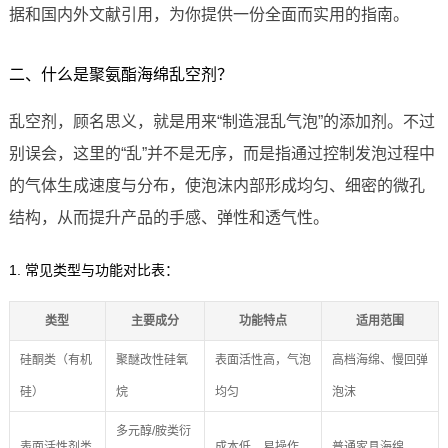
据和国内外文献引用，为你提供一份全面而实用的指南。
二、什么是聚氨酯海绵乱空剂？
乱空剂，顾名思义，就是用来“制造混乱气泡”的添加剂。不过
别误会，这里的“乱”并不是无序，而是指通过控制发泡过程中
的气体生成速度与分布，使泡沫内部形成均匀、细密的微孔
结构，从而提升产品的手感、弹性和透气性。
1. 常见类型与功能对比表：
类型
主要成分
功能特点
适用范围
硅酮类（有机
聚醚改性硅氧
表面活性高，气泡
高档海绵、慢回弹
硅）
烷
均匀
泡沫
多元醇/胺类衍
表面活性剂类
成本低，易操作
普通家具海绵