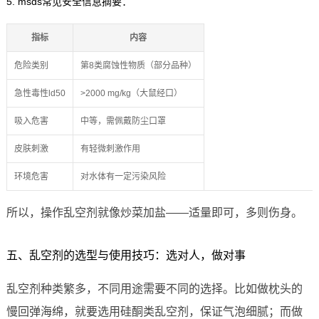
5. msds常见安全信息摘要：
指标
内容
危险类别
第8类腐蚀性物质（部分品种）
急性毒性ld50
>2000 mg/kg（大鼠经口）
吸入危害
中等，需佩戴防尘口罩
皮肤刺激
有轻微刺激作用
环境危害
对水体有一定污染风险
所以，操作乱空剂就像炒菜加盐——适量即可，多则伤身。
五、乱空剂的选型与使用技巧：选对人，做对事
乱空剂种类繁多，不同用途需要不同的选择。比如做枕头的
慢回弹海绵，就要选用硅酮类乱空剂，保证气泡细腻；而做