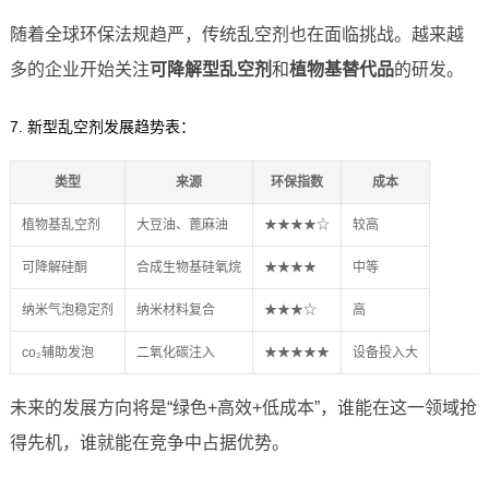
随着全球环保法规趋严，传统乱空剂也在面临挑战。越来越
多的企业开始关注
可降解型乱空剂
和
植物基替代品
的研发。
7. 新型乱空剂发展趋势表：
类型
来源
环保指数
成本
植物基乱空剂
大豆油、蓖麻油
★★★★☆
较高
可降解硅酮
合成生物基硅氧烷
★★★★
中等
纳米气泡稳定剂
纳米材料复合
★★★☆
高
co₂辅助发泡
二氧化碳注入
★★★★★
设备投入大
未来的发展方向将是“绿色+高效+低成本”，谁能在这一领域抢
得先机，谁就能在竞争中占据优势。