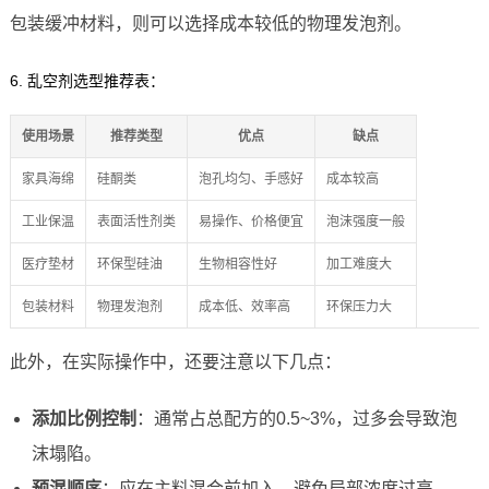
包装缓冲材料，则可以选择成本较低的物理发泡剂。
6. 乱空剂选型推荐表：
使用场景
推荐类型
优点
缺点
家具海绵
硅酮类
泡孔均匀、手感好
成本较高
工业保温
表面活性剂类
易操作、价格便宜
泡沫强度一般
医疗垫材
环保型硅油
生物相容性好
加工难度大
包装材料
物理发泡剂
成本低、效率高
环保压力大
此外，在实际操作中，还要注意以下几点：
添加比例控制
：通常占总配方的0.5~3%，过多会导致泡
沫塌陷。
预混顺序
：应在主料混合前加入，避免局部浓度过高。