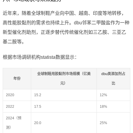
近年来，随着全球制鞋产业向中国、越南、印度等地转移，
高性能胶黏剂的需求也持续上升。dbu邻苯二甲酸盐作为一种
新型催化剂助剂，正逐步替代传统催化剂如三乙胺、三亚乙
基二胺等。
根据市场调研机构statista数据显示：
全球制鞋用胶黏剂市场规模（亿美
dbu类添加剂占
年份
元）
比
2020
15.2
12%
2022
17.5
18%
2024（预
20.0
25%
测）