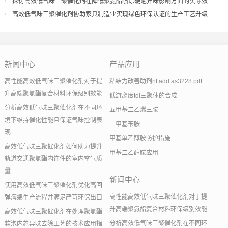
探讨高效低气味三聚催化剂在降低聚氨酯喷涂硬泡异味影响方面的实际效
果
高效低气味三聚催化剂协助家具制造业实现绿色环保认证的生产工艺升级
新闻中心
产品应用
高性能高效低气味三聚催化剂对于提
粘结力改善助剂nt add as3228.pdf
升高端聚氨酯复合材料环保级别效能
低游离度tdi三聚体的合成
分析高效低气味三聚催化剂在不同环
五甲基二乙烯三胺
境下维持催化性能且保证气味控制表
二甲基苄胺
现
甲基单乙醇胺防护措施
高效低气味三聚催化剂如何助力提升
甲基二乙醇胺应用
轨道交通聚氨酯内饰件的室内空气质
量
新闻中心
使用高效低气味三聚催化剂优化高回
高性能高效低气味三聚催化剂对于提
弹海绵生产流程并满足严苛环保出口
升高端聚氨酯复合材料环保级别效能
高效低气味三聚催化剂在处理聚氨酯
分析高效低气味三聚催化剂在不同环
软泡内芯异味去除工艺的技术应用指