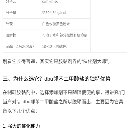
分子式
c₁₆h₂₀n₂o₄
分子量
约304.34 g/mol
外观
白色或微黄色粉末
溶解性
可溶于水和部分极性有机溶剂
ph值（1%水溶液）
10~12（强碱性）
别看它长得普通，其实它是胶黏剂界的“催化剂大师”。
三、为什么选它？dbu邻苯二甲酸盐的独特优势
在制鞋胶黏剂中，选择添加剂不是随随便便的事，得讲究“门
当户对”。dbu邻苯二甲酸盐之所以脱颖而出，主要因为它具
备以下几个优点：
1. 强大的催化能力