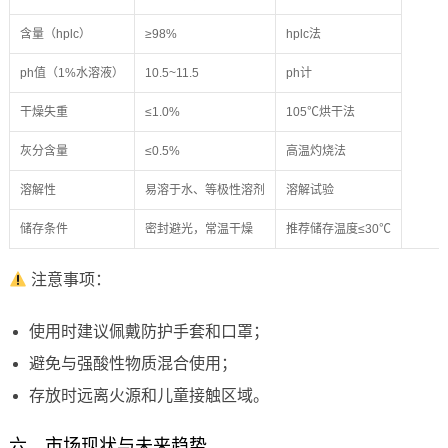
含量（hplc）
≥98%
hplc法
ph值（1%水溶液）
10.5~11.5
ph计
干燥失重
≤1.0%
105℃烘干法
灰分含量
≤0.5%
高温灼烧法
溶解性
易溶于水、等极性溶剂
溶解试验
储存条件
密封避光，常温干燥
推荐储存温度≤30℃
注意事项：
使用时建议佩戴防护手套和口罩；
避免与强酸性物质混合使用；
存放时远离火源和儿童接触区域。
六、市场现状与未来趋势