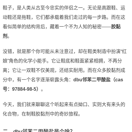
鞋子，是人类从古至今忠实的伴侣之一。无论是高跟鞋、运
动鞋还是拖鞋，它们都承载着我们走过的每一步路。而在这
看似简单的结构背后，藏着一个不为人知的秘密——
胶黏
剂
。
没错，就是那个你可能从未注意过，却在鞋类制造中扮演“红
娘”角色的化学小能手。它让鞋底和鞋面紧紧相拥，不再分
离；它让一双鞋不仅美观，还结实耐用。而在众多胶黏剂成
分中，有一个名字逐渐崭露头角：
dbu邻苯二甲酸盐（cas
号：97884-98-5）
。
今天，我们就来聊聊这个听起来有点拗口、实则大有来头的
化合物，在制鞋胶黏剂中的奇妙旅程。
二、dbu邻苯二甲酸盐是个啥？