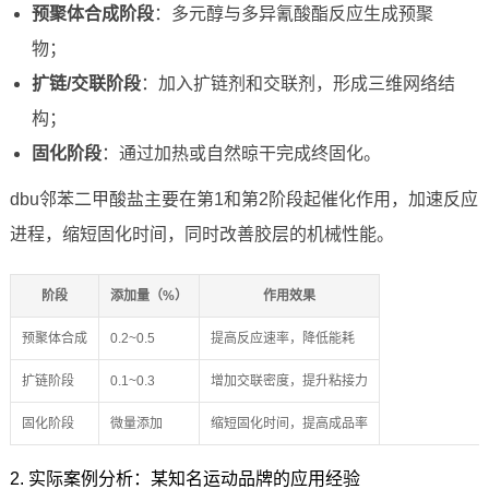
预聚体合成阶段
：多元醇与多异氰酸酯反应生成预聚
物；
扩链/交联阶段
：加入扩链剂和交联剂，形成三维网络结
构；
固化阶段
：通过加热或自然晾干完成终固化。
dbu邻苯二甲酸盐主要在第1和第2阶段起催化作用，加速反应
进程，缩短固化时间，同时改善胶层的机械性能。
阶段
添加量（%）
作用效果
预聚体合成
0.2~0.5
提高反应速率，降低能耗
扩链阶段
0.1~0.3
增加交联密度，提升粘接力
固化阶段
微量添加
缩短固化时间，提高成品率
2. 实际案例分析：某知名运动品牌的应用经验