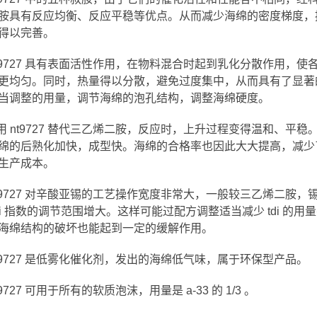
胺具有反应均衡、反应平稳等优点。从而减少海绵的密度梯度，
得以完善。
 nt9727 具有表面活性作用，在物料混合时起到乳化分散作用
更均匀。同时，热量得以分散，避免过度集中，从而具有了显著
当调整的用量，调节海绵的泡孔结构，调整海绵硬度。
使用 nt9727 替代三乙烯二胺，反应时，上升过程变得温和、平稳。
绵的后熟化加快，成型快。海绵的合格率也因此大大提高，减少
生产成本。
nt9727 对辛酸亚锡的工艺操作宽度非常大，一般较三乙烯二胺，锡的操
tdi 指数的调节范围增大。这样可能过配方调整适当减少 tdi 的用量
海绵结构的破坏也能起到一定的缓解作用。
 nt9727 是低雾化催化剂，发出的海绵低气味，属于环保型产品。
nt9727 可用于所有的软质泡沫，用量是 a-33 的 1/3 。