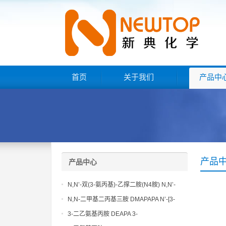
首页
关于我们
产品中
产品
产品中心
N,N’-双(3-氨丙基)-乙撑二胺(N4胺) N,N’-
Bis(3-aminopropyl)-ethylenediamine CAS
N,N-二甲基二丙基三胺 DMAPAPA N’-[3-
No10563-26-5
(dimethylamino)propyllpropane-1,3-
3-二乙氨基丙胺 DEAPA 3-
diamine CAS No10563-29-8