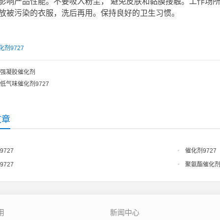
影响产品性能。不要吸入粉尘， 避免皮肤和黏膜接触。工作场
放被污染的衣服，洗后再用。保持良好的卫生习惯。
化剂9727
强凝胶催化剂
低气味催化剂9727
文章
9727
催化剂9727
9727
聚氨酯催化剂9
用
新闻中心