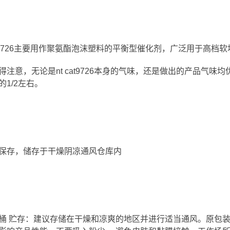
cat 9726主要用作聚氨酯泡沫塑料的平衡型催化剂，广泛用于高
得注意，无论是nt cat9726本身的气味，还是做出的产品气味
3的1/2左右。
保存，储存于干燥阴凉通风仓库内
kg/桶 贮存：建议存储在干燥和凉爽的地区并进行适当通风。原