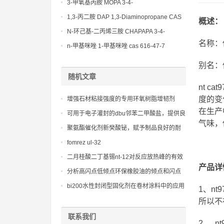
(Diethylamino)propylamine CAS No 104-
3-甲氧基丙胺 MOPA 3-4-
78-9
Methoxypropylamine CAS No 5332-73-0
1,3-丙二胺 DAP 1,3-Diaminopropane CAS
概述：
No 109-76-2
N-环己基-二丙烯三胺 CHAPAPA 3-4-
名称：
Methoxypropylamine CAS No:5332-73-0
n-甲基咪唑 1-甲基咪唑 cas 616-47-7
lupragen nmi
别名：低
随机文章
nt 
度的变
增强石材粘接强度的专用环氧树脂增韧剂
在生产
可用于电子灌封的dbu邻苯二甲酸盐，提供良
气味，
好的流动性和固化后性能
聚氨酯催化剂新癸酸铋，赋予制品良好的耐
候性和抗紫外线性能
fomrez ul-32
二月桂酸二丁基锡nt-12对反应放热峰的有效
产品详
控制和管理
分析高闪点低倾点环保橡胶油的倾点和闪点
测试方法
bi200水性封闭型固化剂在卷材涂料中的应用
1、n
研究
所以不
联系我们
2 、