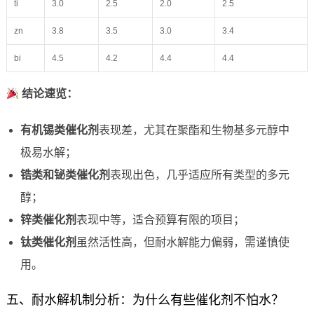
ti
3.0
2.5
2.0
2.5
zn
3.8
3.5
3.0
3.4
bi
4.5
4.2
4.4
4.4
结论速览：
有机锡类催化剂
表现差，尤其在聚酯和生物基多元醇中
极易水解；
锆类和铋类催化剂
表现出色，几乎适应所有类型的多元
醇；
锌类催化剂
表现中等，适合预算有限的项目；
钛类催化剂
虽然活性高，但耐水解能力偏弱，需谨慎使
用。
五、耐水解机制分析：为什么有些催化剂不怕水？