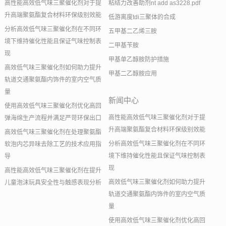
高性能高效低气味三聚催化剂对于提
粘结力改善助剂nt add as3228.pdf
升高端聚氨酯复合材料环保级别效能
低游离度tdi三聚体的合成
分析高效低气味三聚催化剂在不同环
五甲基二乙烯三胺
境下维持催化性能且保证气味控制表
二甲基苄胺
现
甲基单乙醇胺防护措施
高效低气味三聚催化剂如何助力提升
甲基二乙醇胺应用
轨道交通聚氨酯内饰件的室内空气质
量
新闻中心
使用高效低气味三聚催化剂优化高回
高性能高效低气味三聚催化剂对于提
弹海绵生产流程并满足严苛环保出口
升高端聚氨酯复合材料环保级别效能
高效低气味三聚催化剂在处理聚氨酯
分析高效低气味三聚催化剂在不同环
软泡内芯异味去除工艺的技术应用指
境下维持催化性能且保证气味控制表
导
现
高性能高效低气味三聚催化剂在提升
高效低气味三聚催化剂如何助力提升
儿童泡沫玩具安全性与触感表现分析
轨道交通聚氨酯内饰件的室内空气质
量
使用高效低气味三聚催化剂优化高回