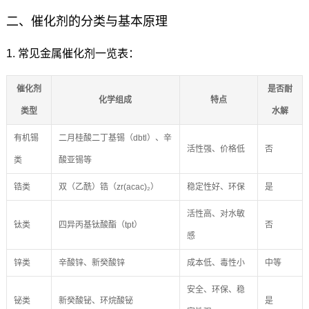
二、催化剂的分类与基本原理
1. 常见金属催化剂一览表：
催化剂
是否耐
化学组成
特点
类型
水解
有机锡
二月桂酸二丁基锡（dbtl）、辛
活性强、价格低
否
类
酸亚锡等
锆类
双（乙酰）锆（zr(acac)₂）
稳定性好、环保
是
活性高、对水敏
钛类
四异丙基钛酸酯（tpt）
否
感
锌类
辛酸锌、新癸酸锌
成本低、毒性小
中等
安全、环保、稳
铋类
新癸酸铋、环烷酸铋
是