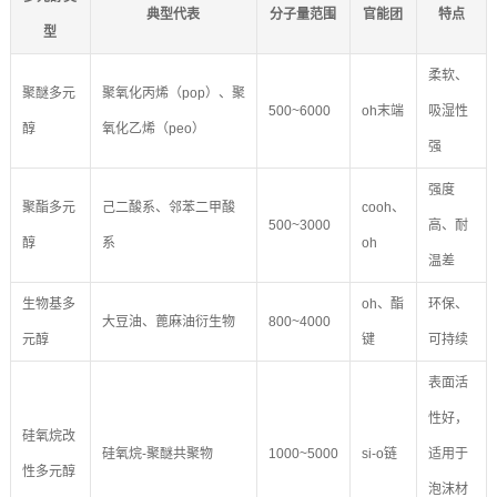
典型代表
分子量范围
官能团
特点
型
柔软、
聚醚多元
聚氧化丙烯（pop）、聚
500~6000
oh末端
吸湿性
醇
氧化乙烯（peo）
强
强度
聚酯多元
己二酸系、邻苯二甲酸
cooh、
500~3000
高、耐
醇
系
oh
温差
生物基多
oh、酯
环保、
大豆油、蓖麻油衍生物
800~4000
元醇
键
可持续
表面活
性好，
硅氧烷改
硅氧烷-聚醚共聚物
1000~5000
si-o链
适用于
性多元醇
泡沫材