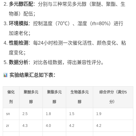
多元醇匹配
：分别与三种常见多元醇（聚醚、聚酯、生
物基）配伍；
环境模拟
：控制温度（70℃）、湿度（rh=80%）进行
加速老化；
性能检测
：每24小时检测一次催化活性、颜色变化、粘
度变化；
数据分析
：对比各组数据，得出兼容性评分。
实验结果汇总如下表：
催化
聚醚多元
聚酯多元
生物基多元
综合评分（满分5
剂
醇
醇
醇
分）
sn
2.5
1.8
1.5
1.9
zr
4.3
4.0
4.2
4.2