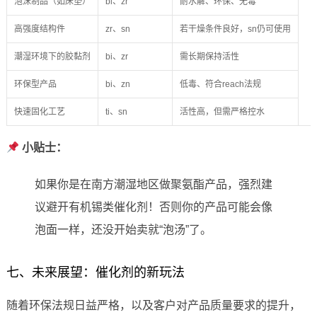
泡沫制品（如床垫）
bi、zr
耐水解、环保、无毒
高强度结构件
zr、sn
若干燥条件良好，sn仍可使用
潮湿环境下的胶黏剂
bi、zr
需长期保持活性
环保型产品
bi、zn
低毒、符合reach法规
快速固化工艺
ti、sn
活性高，但需严格控水
小贴士：
如果你是在南方潮湿地区做聚氨酯产品，强烈建
议避开有机锡类催化剂！否则你的产品可能会像
泡面一样，还没开始卖就“泡汤”了。
七、未来展望：催化剂的新玩法
随着环保法规日益严格，以及客户对产品质量要求的提升，