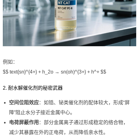
例如：
$$ text{sn}^{4+} + h_2o → sn(oh)^{3+} + h^+ $$
2. 耐水解催化剂的秘密武器
空间位阻效应
：如锆、铋类催化剂的配体较大，形成“屏
障”阻止水分子接近金属中心。
电荷屏蔽作用
：部分金属离子通过形成稳定的络合物，
减少其暴露在外的正电荷，从而降低亲水性。