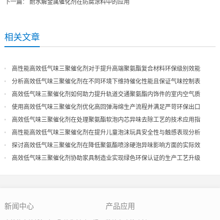
下一篇
：
耐水解金属催化剂在防腐涂料中的应用
相关文章
高性能高效低气味三聚催化剂对于提升高端聚氨酯复合材料环保级别效能
分析高效低气味三聚催化剂在不同环境下维持催化性能且保证气味控制表
现
高效低气味三聚催化剂如何助力提升轨道交通聚氨酯内饰件的室内空气质
量
使用高效低气味三聚催化剂优化高回弹海绵生产流程并满足严苛环保出口
高效低气味三聚催化剂在处理聚氨酯软泡内芯异味去除工艺的技术应用指
导
高性能高效低气味三聚催化剂在提升儿童泡沫玩具安全性与触感表现分析
探讨高效低气味三聚催化剂在降低聚氨酯喷涂硬泡异味影响方面的实际效
果
高效低气味三聚催化剂协助家具制造业实现绿色环保认证的生产工艺升级
新闻中心
产品应用