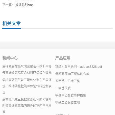
下一篇
：
胺催化剂smp
相关文章
新闻中心
产品应用
高性能高效低气味三聚催化剂对于提
粘结力改善助剂nt add as3228.pdf
升高端聚氨酯复合材料环保级别效能
低游离度tdi三聚体的合成
分析高效低气味三聚催化剂在不同环
五甲基二乙烯三胺
境下维持催化性能且保证气味控制表
二甲基苄胺
现
甲基单乙醇胺防护措施
高效低气味三聚催化剂如何助力提升
甲基二乙醇胺应用
轨道交通聚氨酯内饰件的室内空气质
量