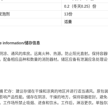
0.2（冬天0.25）
份
发泡剂
13份
适量
ge information/储存信息
阴凉、通风的库房。远离火种、热源。防止阳光直射。保持容器
。配备相应品种和数量的消防器材。储区应备有泄漏应急处理设
kg/桶 贮存：建议存储在干燥和凉爽的地区并进行适当通风。原
影响产品性能。储存在阴凉、干燥的地方，保持容器密封，避免
。工作场所禁止吸烟、进食和饮水。工作后，淋浴更衣。单独存