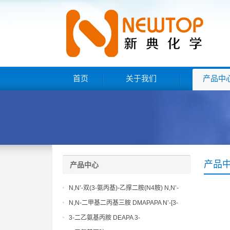
首页
关于我们
产品中
产品
产品中心
N,N’-双(3-氨丙基)-乙撑二胺(N4胺) N,N’-
Bis(3-aminopropyl)-ethylenediamine CAS
N,N-二甲基二丙基三胺 DMAPAPA N’-[3-
No10563-26-5
(dimethylamino)propyllpropane-1,3-
3-二乙氨基丙胺 DEAPA 3-
diamine CAS No10563-29-8