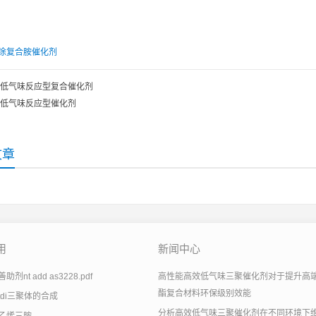
涂复合胺催化剂
低气味反应型复合催化剂
低气味反应型催化剂
文章
用
新闻中心
剂nt add as3228.pdf
高性能高效低气味三聚催化剂对于提升高
酯复合材料环保级别效能
tdi三聚体的合成
分析高效低气味三聚催化剂在不同环境下