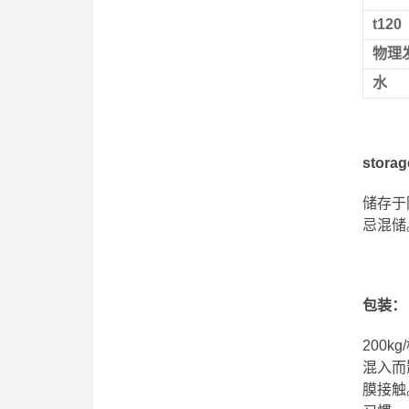
t120
物理
水
stora
储存于
忌混储
包装：
200
混入而
膜接触