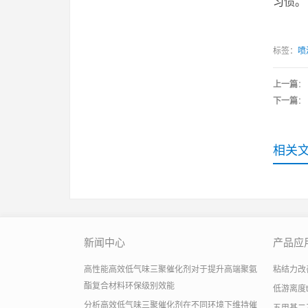
习惯。
标签：
喷
上一篇
：
下一篇
：
相关
新闻中心
产品应
高性能高效低气味三聚催化剂对于提升高端聚氨
粘结力改善助
酯复合材料环保级别效能
低游离度
分析高效低气味三聚催化剂在不同环境下维持催