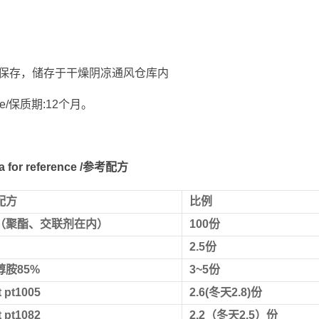
保存，储存于干燥阴凉通风仓库内
 life/保质期:12个月。
la for reference /参考配方
配方
比例
（聚酯、交联剂在内）
100份
2.5份
醇胺85%
3~5份
t pt100
5
2.6(冬天2.8)份
t pt1082
2.2（冬天2.5）
份