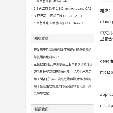
(Diethylamino)propylamine CAS No 104-
3-甲氧基丙胺 MOPA 3-4-
78-9
Methoxypropylamine CAS No 5332-73-0
1,3-丙二胺 DAP 1,3-Diaminopropane CAS
概述：
No 109-76-2
N-环己基-二丙烯三胺 CHAPAPA 3-4-
nt cat
Methoxypropylamine CAS No:5332-73-0
n-甲基咪唑 1-甲基咪唑 cas 616-47-7
lupragen nmi
中文别
随机文章
型复合催
开发用于铁路隧道和地下管廊的阻燃聚氨酯
灌浆材料聚醚
聚氨酯催化剂9727
descr
三聚催化剂tap在聚氨酯工业中的多功能性展
现
领先科技聚氨酯硬泡催化剂，是您生产高品
nt c
质、高性能硬泡制品的关键
用于制备低气味、高韧性聚氨酯复合材料的
聚氨酯低气味聚醚
用于聚氨酯软质泡沫的新癸酸锌催化剂，改
善泡孔结构，提高回弹性
乳酸甲基锡
appli
nt 
联系我们