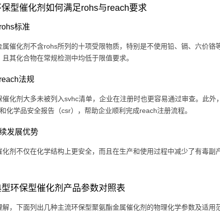
保型催化剂如何满足rohs与reach要求
rohs标准
金属催化剂不含rohs所列的十项受限物质，特别是不使用铅、镉、六价铬等
，且其化合物在常规检测中均低于限值要求。
reach法规
保催化剂大多未被列入svhc清单，企业在注册时也更容易通过审查。此
）和化学品安全报告（csr），帮助企业顺利完成reach注册流程。
可持续发展优势
催化剂不仅在化学结构上更安全，而且在生产和使用过程中减少了有毒副
典型环保型催化剂产品参数对照表
理解，下面列出几种主流环保型聚氨酯金属催化剂的物理化学参数及适用