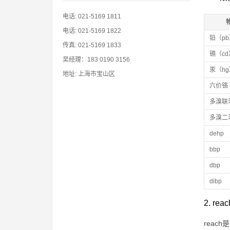
电话: 021-5169 1811
电话: 021-5169 1822
铅（pb
传真: 021-5169 1833
镉（cd
吴经理：183 0190 3156
汞（hg
地址: 上海市宝山区
六价铬（
多溴联
多溴二
dehp
bbp
dbp
dibp
2. r
rea