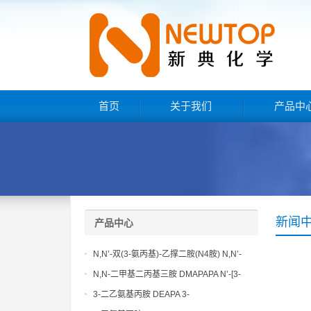
首页
关于我们
产品中
新闻
产品中心
N,N’-双(3-氨丙基)-乙撑二胺(N4胺) N,N’-
Bis(3-aminopropyl)-ethylenediamine CAS
N,N-二甲基二丙基三胺 DMAPAPA N’-[3-
No10563-26-5
(dimethylamino)propyllpropane-1,3-
3-二乙氨基丙胺 DEAPA 3-
diamine CAS No10563-29-8