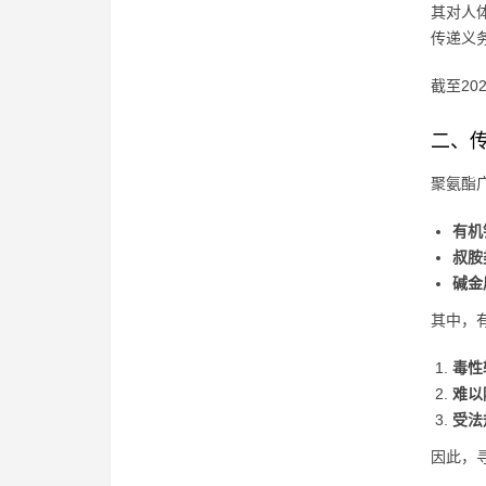
其对人
传递义
截至20
二、
聚氨酯
有机
叔胺
碱金
其中，
毒性
难以
受法
因此，