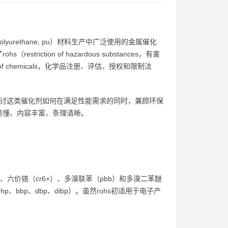
rethane, pu）材料生产中广泛使用的金属催化
tion of hazardous substances，有害
triction of chemicals，化学品注册、评估、授权和限制法
，探讨这类催化剂如何在满足性能需求的同时，兼顾环保
易懂、内容丰富、条理清晰。
）、六价铬（cr6+）、多溴联苯（pbb）和多溴二苯醚
、bbp、dbp、dibp）。虽然rohs初适用于电子产