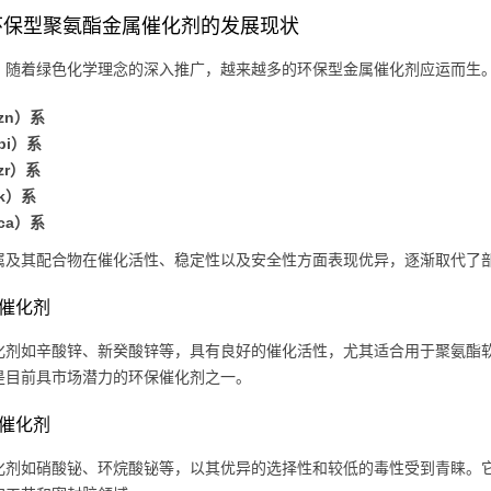
环保型聚氨酯金属催化剂的发展现状
，随着绿色化学理念的深入推广，越来越多的环保型金属催化剂应运而生
zn）系
bi）系
zr）系
k）系
ca）系
属及其配合物在催化活性、稳定性以及安全性方面表现优异，逐渐取代了
系催化剂
化剂如辛酸锌、新癸酸锌等，具有良好的催化活性，尤其适合用于聚氨酯
是目前具市场潜力的环保催化剂之一。
系催化剂
化剂如硝酸铋、环烷酸铋等，以其优异的选择性和较低的毒性受到青睐。