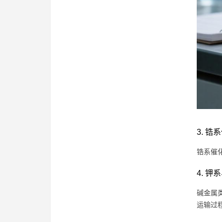
3. 锆
锆系催
4. 
碱金属
运输过