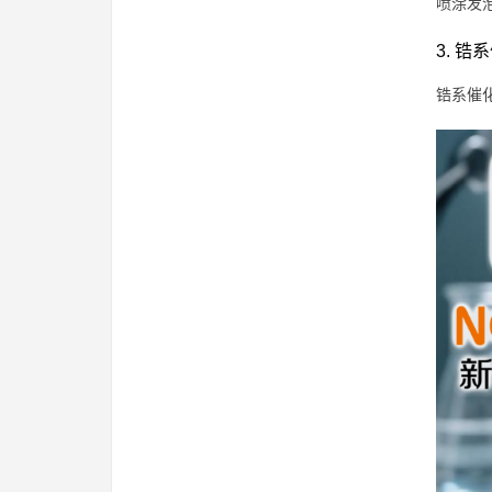
喷涂发
3. 锆
锆系催