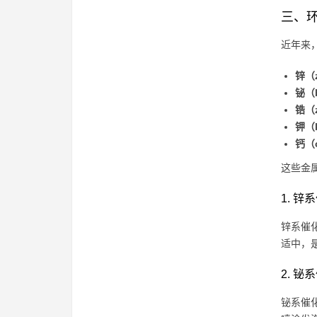
三、
近年来
锌（
铋（
锆（
钾（
钙（
这些金
1. 锌
锌系催
适中，
2. 铋
铋系催