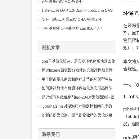
(Diethylamino)propylamine CAS No 104-
3-甲氧基丙胺 MOPA 3-4-
78-9
Methoxypropylamine CAS No 5332-73-0
1,3-丙二胺 DAP 1,3-Diaminopropane CAS
环保型
No 109-76-2
N-环己基-二丙烯三胺 CHAPAPA 3-4-
在环保意
Methoxypropylamine CAS No:5332-73-0
n-甲基咪唑 1-甲基咪唑 cas 616-47-7
剂，因其
lupragen nmi
物质限制指令
随机文章
规），
本文将
dbu苄基氯化铵盐，是实现环氧体系快速固化
合规性
和高强度粘结的关键材料
探讨trixene聚氨酯分散体的交联改性及其性
能提升
用于制备婴儿用品和医疗床垫的环保型叔胺
一、r
聚氨酯催化剂bl-17
如何通过替代有机锡环保催化剂实现高性能
与环保的平衡
1. 
延迟低气味胺催化剂led-204对聚氨酯泡沫固
化延迟和发泡均匀性的影响机制
lupranate ms对硬泡尺寸稳定性和闭孔率的
rohs
优化作用
创新纺织柔软剂，赋予织物独特的柔软效果
（pbd
和持久的柔顺感
品，但
联系我们
rohs