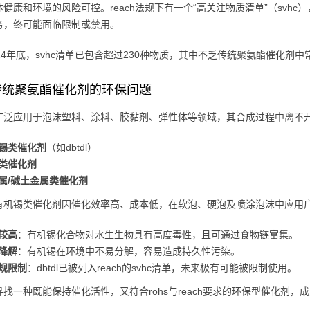
体健康和环境的风险可控。reach法规下有一个“高关注物质清单”（svh
务，终可能面临限制或禁用。
24年底，svhc清单已包含超过230种物质，其中不乏传统聚氨酯催化剂中
传统聚氨酯催化剂的环保问题
广泛应用于泡沫塑料、涂料、胶黏剂、弹性体等领域，其合成过程中离不
锡类催化剂
（如dbtdl）
类催化剂
属/碱土金属类催化剂
有机锡类催化剂因催化效率高、成本低，在软泡、硬泡及喷涂泡沫中应用
较高
：有机锡化合物对水生生物具有高度毒性，且可通过食物链富集。
降解
：有机锡在环境中不易分解，容易造成持久性污染。
规限制
：dbtdl已被列入reach的svhc清单，未来极有可能被限制使用。
寻找一种既能保持催化活性，又符合rohs与reach要求的环保型催化剂，