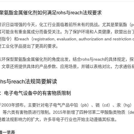
聚氨酯金属催化剂如何满足rohs与reach法规要求
识日益增强的今天，化工行业面临着前所未有的挑战。尤其是聚氨酯（polyu
可能含有重金属成分而备受关注。为了保护环境和人类健康，欧盟出台了rohs（restric
）和reach（registration, evaluation, authorization and res
对工业化学品提出了更高的要求。
从环保型聚氨酯金属催化剂的角度出发，结合rohs与reach的具体规定
。文章还将提供具体的产品参数、应用场景，并辅以表格对比，力求通俗
ohs与reach法规简要解读
rohs：电子电气设备中的有害物质限制
早于2003年颁布，主要针对电子电气产品中铅（pb）、镉（cd）、汞（hg
e）等六类有害物质进行限制。2015年新增了四种邻苯二甲酸酯类物质（dehp
随着法规影响力的扩大，许多非电子行业也开始主动遵循其标准。
限值一览表