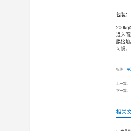
包装：
200
混入而
膜接触
习惯。
标签：
平
上一篇
：
下一篇
：
相关
平泡复