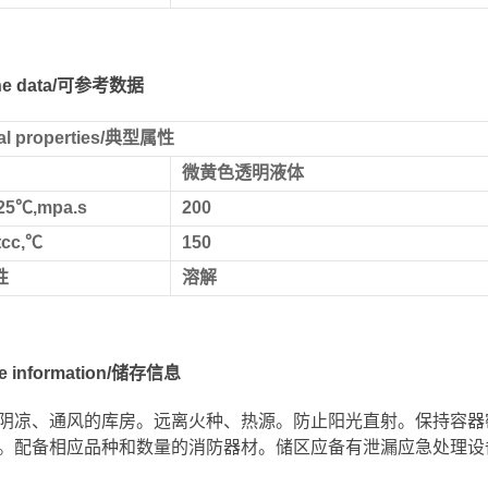
 the data/可参考数据
cal properties/典型属性
微黄色透明液体
5℃,mpa.s
200
cc,℃
150
性
溶解
ge information/储存信息
阴凉、通风的库房。远离火种、热源。防止阳光直射。保持容器
。配备相应品种和数量的消防器材。储区应备有泄漏应急处理设