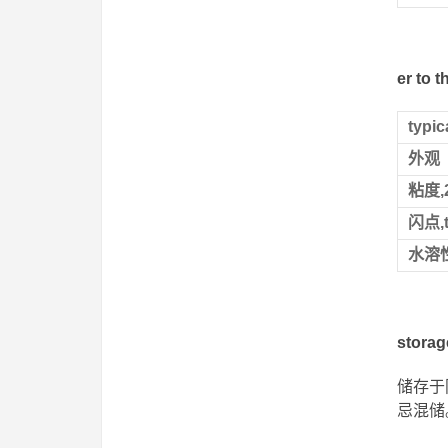
er to
typi
外观
粘度,2
闪点,t
水溶
stora
储存于
忌混储