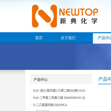
首页
关于我们
产品中
产品
产品中心
N,N’-双(3-氨丙基)-乙撑二胺(N4胺) N,N’-
Bis(3-aminopropyl)-ethylenediamine CAS
N,N-二甲基二丙基三胺 DMAPAPA N’-[3-
No10563-26-5
(dimethylamino)propyllpropane-1,3-
3-二乙氨基丙胺 DEAPA 3-
diamine CAS No10563-29-8