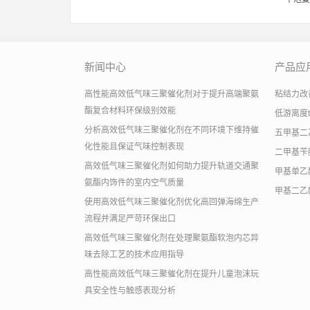
新闻中心
产品应
高性能高效低气味三聚催化剂对于提升高端聚氨
粘结力改善助
酯复合材料环保级别效能
低游离度
分析高效低气味三聚催化剂在不同环境下维持催
五甲基二
化性能且保证气味控制表现
二甲基苄
高效低气味三聚催化剂如何助力提升轨道交通聚
甲基单乙
氨酯内饰件的室内空气质量
甲基二乙
使用高效低气味三聚催化剂优化高回弹海绵生产
流程并满足严苛环保出口
高效低气味三聚催化剂在处理聚氨酯软泡内芯异
味去除工艺的技术应用指导
高性能高效低气味三聚催化剂在提升儿童泡沫玩
具安全性与触感表现分析