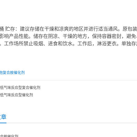
kg/桶 贮存：建议存储在干燥和凉爽的地区并进行适当通风。原
影响产品性能。储存在阴凉、干燥的地方，保持容器密封，避免
。工作场所禁止吸烟、进食和饮水。工作后，淋浴更衣。单独存
泡复合胺催化剂
低气味反应型复合催化剂
低气味反应型催化剂
文章
合胺催化剂