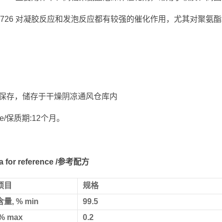
cat 9726 对凝胶反应和发泡反应都有较强的催化作用，尤其对
。
保存，储存于干燥阴凉通风仓库内
 life/保质期:12个月。
la for reference /参考配方
项目
规格
量, % min
99.5
% max
0.2