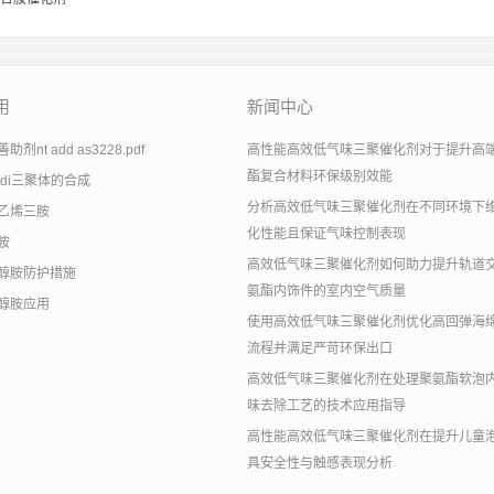
用
新闻中心
剂nt add as3228.pdf
高性能高效低气味三聚催化剂对于提升高
酯复合材料环保级别效能
tdi三聚体的合成
分析高效低气味三聚催化剂在不同环境下
乙烯三胺
化性能且保证气味控制表现
胺
高效低气味三聚催化剂如何助力提升轨道
醇胺防护措施
氨酯内饰件的室内空气质量
醇胺应用
使用高效低气味三聚催化剂优化高回弹海
流程并满足严苛环保出口
高效低气味三聚催化剂在处理聚氨酯软泡
味去除工艺的技术应用指导
高性能高效低气味三聚催化剂在提升儿童
具安全性与触感表现分析