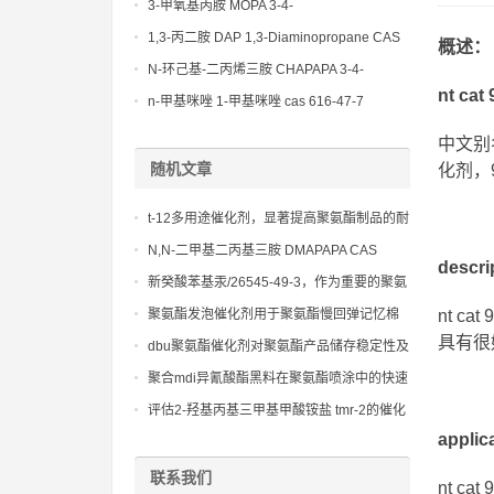
(Diethylamino)propylamine CAS No 104-
3-甲氧基丙胺 MOPA 3-4-
78-9
Methoxypropylamine CAS No 5332-73-0
1,3-丙二胺 DAP 1,3-Diaminopropane CAS
概述：
No 109-76-2
N-环己基-二丙烯三胺 CHAPAPA 3-4-
nt cat
Methoxypropylamine CAS No:5332-73-0
n-甲基咪唑 1-甲基咪唑 cas 616-47-7
lupragen nmi
中文别
随机文章
化剂，9
t-12多用途催化剂，显著提高聚氨酯制品的耐
候性和抗老化性能
N,N-二甲基二丙基三胺 DMAPAPA CAS
descr
No:10563-29-8，应用于对泡沫性能和环保
新癸酸苯基汞/26545-49-3，作为重要的聚氨
性有严格要求的领域
酯催化剂，助力新材料研发，拓宽应用领域
聚氨酯发泡催化剂用于聚氨酯慢回弹记忆棉
nt 
生产
具有很
dbu聚氨酯催化剂对聚氨酯产品储存稳定性及
耐候性的影响
聚合mdi异氰酸酯黑料在聚氨酯喷涂中的快速
固化特性分析
评估2-羟基丙基三甲基甲酸铵盐 tmr-2的催化
活性、选择性及其与多元醇的兼容性
appli
联系我们
nt 