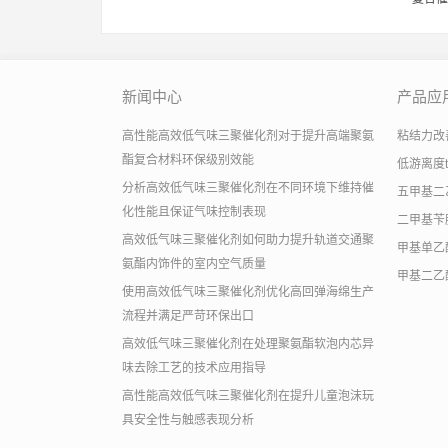
新闻中心
产品应
高性能高效低气味三聚催化剂对于提升高端聚氨
粘结力改善助
酯复合材料环保级别效能
低游离度
分析高效低气味三聚催化剂在不同环境下维持催
五甲基二
化性能且保证气味控制表现
二甲基苄
高效低气味三聚催化剂如何助力提升轨道交通聚
甲基单乙
氨酯内饰件的室内空气质量
甲基二乙
使用高效低气味三聚催化剂优化高回弹海绵生产
流程并满足严苛环保出口
高效低气味三聚催化剂在处理聚氨酯软泡内芯异
味去除工艺的技术应用指导
高性能高效低气味三聚催化剂在提升儿童泡沫玩
具安全性与触感表现分析