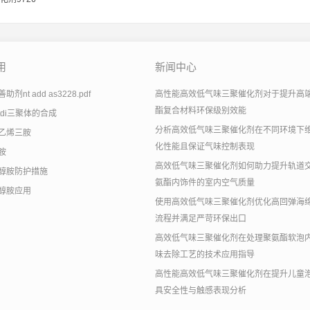
用
新闻中心
剂nt add as3228.pdf
高性能高效低气味三聚催化剂对于提升高
酯复合材料环保级别效能
tdi三聚体的合成
分析高效低气味三聚催化剂在不同环境下
乙烯三胺
化性能且保证气味控制表现
胺
高效低气味三聚催化剂如何助力提升轨道
醇胺防护措施
氨酯内饰件的室内空气质量
醇胺应用
使用高效低气味三聚催化剂优化高回弹海
流程并满足严苛环保出口
高效低气味三聚催化剂在处理聚氨酯软泡
味去除工艺的技术应用指导
高性能高效低气味三聚催化剂在提升儿童
具安全性与触感表现分析