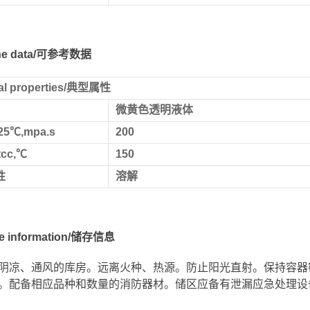
 the data/可参考数据
cal properties/典型属性
微黄色透明液体
5℃,mpa.s
200
cc,℃
150
性
溶解
ge information/储存信息
阴凉、通风的库房。远离火种、热源。防止阳光直射。保持容器
。配备相应品种和数量的消防器材。储区应备有泄漏应急处理设