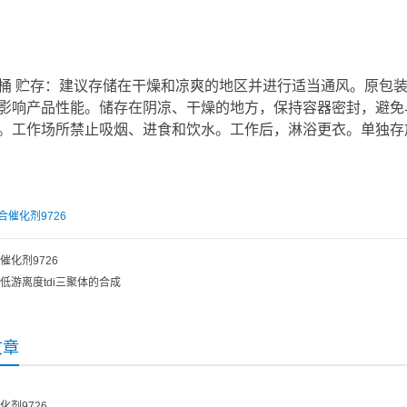
kg/桶 贮存：建议存储在干燥和凉爽的地区并进行适当通风。原
影响产品性能。储存在阴凉、干燥的地方，保持容器密封，避免
。工作场所禁止吸烟、进食和饮水。工作后，淋浴更衣。单独存
合催化剂9726
催化剂9726
低游离度tdi三聚体的合成
文章
化剂9726