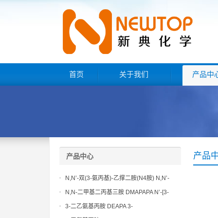
首页
关于我们
产品中
产品
产品中心
N,N’-双(3-氨丙基)-乙撑二胺(N4胺) N,N’-
Bis(3-aminopropyl)-ethylenediamine CAS
N,N-二甲基二丙基三胺 DMAPAPA N’-[3-
No10563-26-5
(dimethylamino)propyllpropane-1,3-
3-二乙氨基丙胺 DEAPA 3-
diamine CAS No10563-29-8