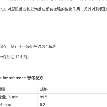
cat 9726 对凝胶反应和发泡反应都有较强的催化作用，尤其对
。
保存，储存于干燥阴凉通风仓库内
 life/保质期:12个月。
la for reference /参考配方
项目
规格
量, % min
99.5
% max
0.2