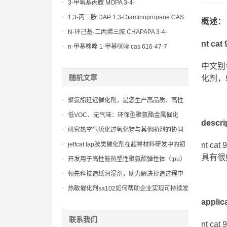
(Diethylamino)propylamine CAS No 104-
3-甲氧基丙胺 MOPA 3-4-
78-9
Methoxypropylamine CAS No 5332-73-0
1,3-丙二胺 DAP 1,3-Diaminopropane CAS
概述：
No 109-76-2
N-环己基-二丙烯三胺 CHAPAPA 3-4-
nt cat
Methoxypropylamine CAS No:5332-73-0
n-甲基咪唑 1-甲基咪唑 cas 616-47-7
lupragen nmi
中文别
随机文章
化剂，9
聚氨酯延迟催化剂，是您生产高品质、高性
能聚氨酯制品的关键
低VOC、无气味：环保型聚氨酯金属催化
descr
剂，满足严苛的环保标准和人体健康要求
研究热空气硫化过氧化物与其他助剂的协同
作用
jeffcat tap胺类催化剂在超导材料研发中的初
nt 
步尝试：开启未来的科技大门
具有很
开发用于高性能热塑性聚氨酯弹性体（tpu）
的高分子量聚醚多元醇
领先科技造纸润湿剂，助力解决抄造过程中
的润湿不均和粘辊问题
热敏催化剂sa102如何帮助企业实现可持续发
展目标
appli
联系我们
nt 