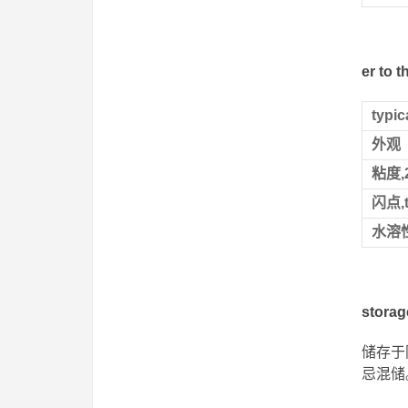
er to
typi
外观
粘度,2
闪点,t
水溶
stora
储存于
忌混储