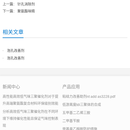
上一篇
：
针孔消除剂
下一篇
：
聚氨酯味精
相关文章
泡孔改善剂
泡孔改善剂
新闻中心
产品应用
高性能高效低气味三聚催化剂对于提
粘结力改善助剂nt add as3228.pdf
升高端聚氨酯复合材料环保级别效能
低游离度tdi三聚体的合成
分析高效低气味三聚催化剂在不同环
五甲基二乙烯三胺
境下维持催化性能且保证气味控制表
二甲基苄胺
现
甲基单乙醇胺防护措施