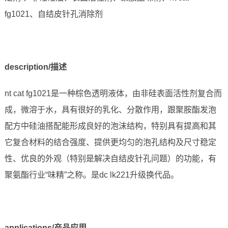
fg1021、自结皮针孔消除剂
description/描述
nt cat fg1021是一种棕色透明液体，由非硅表面活性剂复合而
成，微溶于水，具有很好的乳化、分散作用，跟聚胺酯发泡
配方中硅油搭配能形成良好的泡沫结构，特别具有提高和其
它复合材料的结合强度、提供更均匀的泡孔结构及尺寸稳定
性、优良的外观（特别是解决自结皮针孔问题）的功能，有
聚氨酯行业“味精”之称。是dc lk221升级换代品。
applications/产品应用