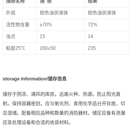
指标名称
指 标
结果
外观
棕色油状液体
棕色油状液体
活性物含量
≥70%
72%
浊点
15
14
粘度25℃
200±50
235
storage information/储存信息
储存于阴凉、通风的库房。远离火种、热源。防止阳光直
射。保持容器密封。应与氧化剂、食用化学品分开存放，切
忌混储。配备相应品种和数量的消防器材。储区应备有泄漏
应急处理设备和合适的收容材料。