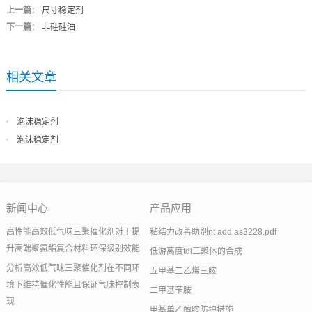
上一篇
：
尺寸稳定剂
下一篇
：
非硅硅油
相关文章
泡沫稳定剂
泡沫稳定剂
新闻中心
产品应用
高性能高效低气味三聚催化剂对于提
粘结力改善助剂nt add as3228.pdf
升高端聚氨酯复合材料环保级别效能
低游离度tdi三聚体的合成
分析高效低气味三聚催化剂在不同环
五甲基二乙烯三胺
境下维持催化性能且保证气味控制表
二甲基苄胺
现
甲基单乙醇胺防护措施