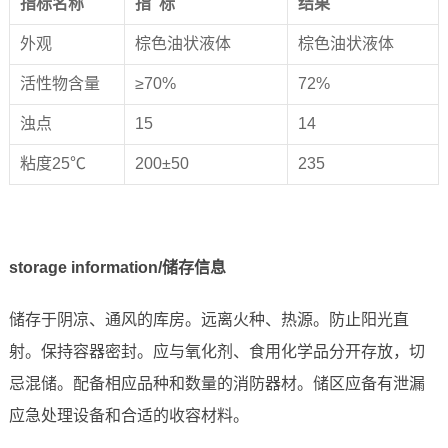
指标名称
指 标
结果
外观
棕色油状液体
棕色油状液体
活性物含量
≥70%
72%
浊点
15
14
粘度25℃
200±50
235
storage information/储存信息
储存于阴凉、通风的库房。远离火种、热源。防止阳光直
射。保持容器密封。应与氧化剂、食用化学品分开存放，切
忌混储。配备相应品种和数量的消防器材。储区应备有泄漏
应急处理设备和合适的收容材料。