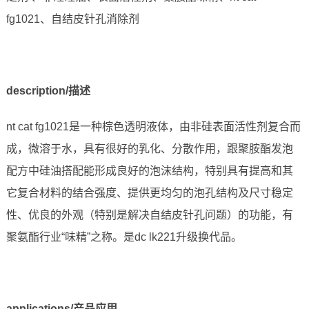
fg1021、自结皮针孔消除剂
description/描述
nt cat fg1021是一种棕色透明液体，由非硅表面活性剂复合而
成，微溶于水，具有很好的乳化、分散作用，跟聚胺酯发泡
配方中硅油搭配能形成良好的泡沫结构，特别具有提高和其
它复合材料的结合强度、提供更均匀的泡孔结构及尺寸稳定
性、优良的外观（特别是解决自结皮针孔问题）的功能，有
聚氨酯行业“味精”之称。是dc lk221升级换代品。
applications/产品应用