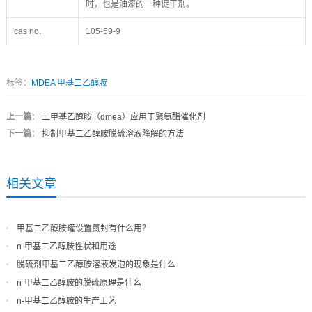
时，也是油漆的一种促干剂。
cas no.
105-59-9
标签：
MDEA
甲基二乙醇胺
上一篇
：
二甲基乙醇胺（dmea）应用于聚氨酯催化剂
下一篇
：
抑制甲基二乙醇胺脱硫溶液降解的方法
相关文章
甲基二乙醇胺罐设置氮封有什么用？
n-甲基二乙醇胺性状和用途
脱硫剂甲基二乙醇胺溶液发泡的现象是什么
n-甲基二乙醇胺的脱硫原理是什么
n-甲基二乙醇胺的生产工艺