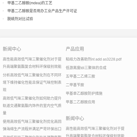
甲基二乙醇胺(mdea)的工艺
甲基二乙醇胺是否用办工业产品生产许可证
脱硫剂对比试验
新闻中心
产品应用
高性能高效低气味三聚催化剂对于提
粘结力改善助剂nt add as3228.pdf
升高端聚氨酯复合材料环保级别效能
低游离度tdi三聚体的合成
分析高效低气味三聚催化剂在不同环
五甲基二乙烯三胺
境下维持催化性能且保证气味控制表
二甲基苄胺
现
甲基单乙醇胺防护措施
高效低气味三聚催化剂如何助力提升
甲基二乙醇胺应用
轨道交通聚氨酯内饰件的室内空气质
量
新闻中心
使用高效低气味三聚催化剂优化高回
高性能高效低气味三聚催化剂对于提
弹海绵生产流程并满足严苛环保出口
升高端聚氨酯复合材料环保级别效能