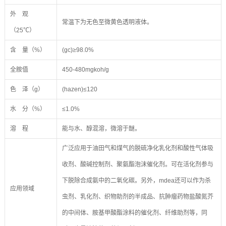
外 观
常温下为无色至微黄色透明液体。
（25℃）
含 量（%）
(gc)≥98.0%
全胺值
450-480mgkoh/g
色 泽（g）
(hazen)≤120
水 分（%）
≤1.0%
溶 程
能与水、醇混溶，微溶于醚。
广泛应用于油田气和煤气的脱硫净化乳化剂和酸性气体吸
收剂、酸碱控制剂、聚氨酯泡沫催化剂。可在活化剂参与
下脱除合成氨中的二氧化碳。另外，mdea还可以作为杀
应用领域
虫剂、乳化剂、织物助剂的半成品、抗肿瘤药物盐酸氮芥
的中间体、胺基甲酸酯涂料的催化剂、纤维助剂等，同