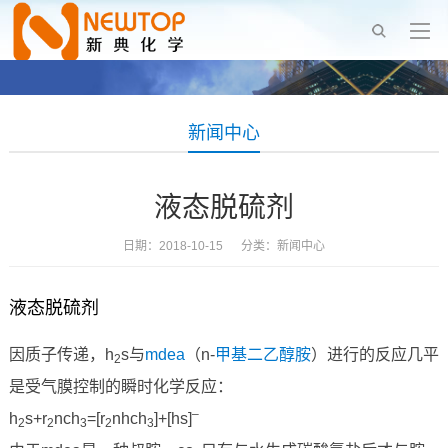
新闻中心
液态脱硫剂
日期：2018-10-15 分类：
新闻中心
液态脱硫剂
因质子传递，h
s与
mdea
（n-
甲基二乙醇胺
）进行的反应几平
2
是受气膜控制的瞬时化学反应：
–
h
s+r
nch
=[r
nhch
]+[hs]
2
2
3
2
3