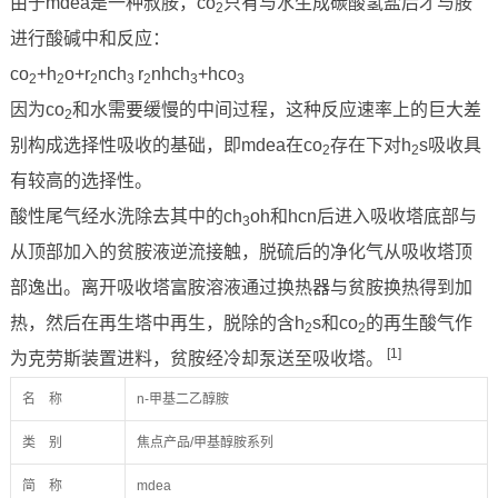
由于mdea是一种叔胺，co
只有与水生成碳酸氢盐后才与胺
2
进行酸碱中和反应：
co
+h
o+r
nch
r
nhch
+hco
2
2
2
3
2
3
3
因为co
和水需要缓慢的中间过程，这种反应速率上的巨大差
2
别构成选择性吸收的基础，即mdea在co
存在下对h
s吸收具
2
2
有较高的选择性。
酸性尾气经水洗除去其中的ch
oh和hcn后进入吸收塔底部与
3
从顶部加入的贫胺液逆流接触，脱硫后的净化气从吸收塔顶
部逸出。离开吸收塔富胺溶液通过换热器与贫胺换热得到加
热，然后在再生塔中再生，脱除的含h
s和co
的再生酸气作
2
2
[1]
为克劳斯装置进料，贫胺经冷却泵送至吸收塔。
名 称
n-甲基二乙醇胺
类 别
焦点产品/甲基醇胺系列
简 称
mdea