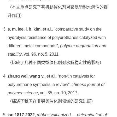
（本文重点研究了有机铋催化剂对聚氨酯耐水解性的提
升作用）
s. m. lee, j. h. kim, et al.
, "comparative study on the
hydrolysis resistance of polyurethanes catalyzed with
different metal compounds",
polymer degradation and
stability
, vol. 96, no. 5, 2011.
（比较了几种不同类型催化剂对水解稳定性的影响）
zhang wei, wang y., et al.
, “non-tin catalysts for
polyurethane synthesis: a review”,
chinese journal of
polymer science
, vol. 35, no. 10, 2017.
（综述了我国在非锡类催化剂领域的研究进展）
iso 1817:2022
,
rubber, vulcanized — determination of