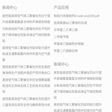
新闻中心
产品应用
高性能高效低气味三聚催化剂对于提
粘结力改善助剂nt add as3228.pdf
升高端聚氨酯复合材料环保级别效能
低游离度tdi三聚体的合成
分析高效低气味三聚催化剂在不同环
五甲基二乙烯三胺
境下维持催化性能且保证气味控制表
二甲基苄胺
现
甲基单乙醇胺防护措施
高效低气味三聚催化剂如何助力提升
甲基二乙醇胺应用
轨道交通聚氨酯内饰件的室内空气质
量
新闻中心
使用高效低气味三聚催化剂优化高回
高性能高效低气味三聚催化剂对于提
弹海绵生产流程并满足严苛环保出口
升高端聚氨酯复合材料环保级别效能
高效低气味三聚催化剂在处理聚氨酯
分析高效低气味三聚催化剂在不同环
软泡内芯异味去除工艺的技术应用指
境下维持催化性能且保证气味控制表
导
现
高性能高效低气味三聚催化剂在提升
高效低气味三聚催化剂如何助力提升
儿童泡沫玩具安全性与触感表现分析
轨道交通聚氨酯内饰件的室内空气质