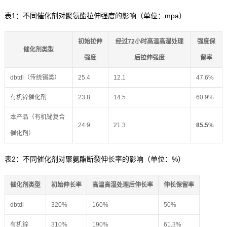
表1：不同催化剂对聚氨酯拉伸强度的影响（单位：mpa）
初始拉伸
经过72小时高温高湿处理
强度保
催化剂类型
强度
后拉伸强度
留率
dbtdl（传统锡类）
25.4
12.1
47.6%
有机锌催化剂
23.8
14.5
60.9%
本产品（有机铋复合
24.9
21.3
85.5%
催化剂）
表2：不同催化剂对聚氨酯断裂伸长率的影响（单位：%）
催化剂类型
初始伸长率
高温高湿处理后伸长率
伸长保留率
dbtdl
320%
160%
50%
有机锌
310%
190%
61.3%