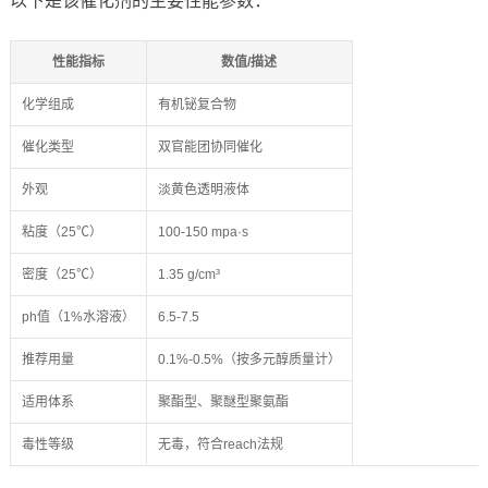
以下是该催化剂的主要性能参数：
性能指标
数值/描述
化学组成
有机铋复合物
催化类型
双官能团协同催化
外观
淡黄色透明液体
粘度（25℃）
100-150 mpa·s
密度（25℃）
1.35 g/cm³
ph值（1%水溶液）
6.5-7.5
推荐用量
0.1%-0.5%（按多元醇质量计）
适用体系
聚酯型、聚醚型聚氨酯
毒性等级
无毒，符合reach法规