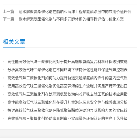
上一篇
：
耐水解聚氨酯催化剂在船舶和海洋工程聚氨酯涂层中的应用价值评估
下一篇
：
耐水解聚氨酯催化剂与不同多元醇体系的相容性评估与优化方案
相关文章
高性能高效低气味三聚催化剂对于提升高端聚氨酯复合材料环保级别效能
分析高效低气味三聚催化剂在不同环境下维持催化性能且保证气味控制表
现
高效低气味三聚催化剂如何助力提升轨道交通聚氨酯内饰件的室内空气质
量
使用高效低气味三聚催化剂优化高回弹海绵生产流程并满足严苛环保出口
高效低气味三聚催化剂在处理聚氨酯软泡内芯异味去除工艺的技术应用指
导
高性能高效低气味三聚催化剂在提升儿童泡沫玩具安全性与触感表现分析
探讨高效低气味三聚催化剂在降低聚氨酯喷涂硬泡异味影响方面的实际效
果
高效低气味三聚催化剂协助家具制造业实现绿色环保认证的生产工艺升级