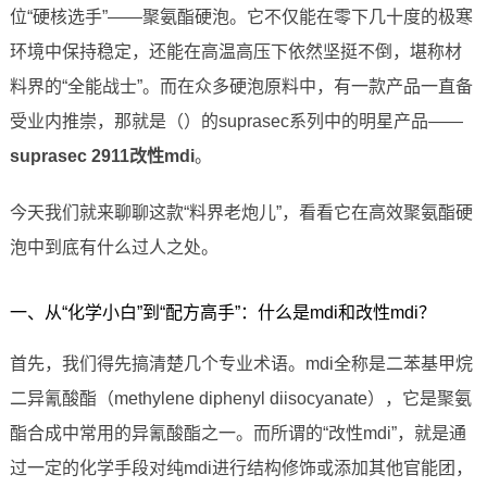
位“硬核选手”——聚氨酯硬泡。它不仅能在零下几十度的极寒
环境中保持稳定，还能在高温高压下依然坚挺不倒，堪称材
料界的“全能战士”。而在众多硬泡原料中，有一款产品一直备
受业内推崇，那就是（）的suprasec系列中的明星产品——
suprasec 2911改性mdi
。
今天我们就来聊聊这款“料界老炮儿”，看看它在高效聚氨酯硬
泡中到底有什么过人之处。
一、从“化学小白”到“配方高手”：什么是mdi和改性mdi？
首先，我们得先搞清楚几个专业术语。mdi全称是二苯基甲烷
二异氰酸酯（methylene diphenyl diisocyanate），它是聚氨
酯合成中常用的异氰酸酯之一。而所谓的“改性mdi”，就是通
过一定的化学手段对纯mdi进行结构修饰或添加其他官能团，