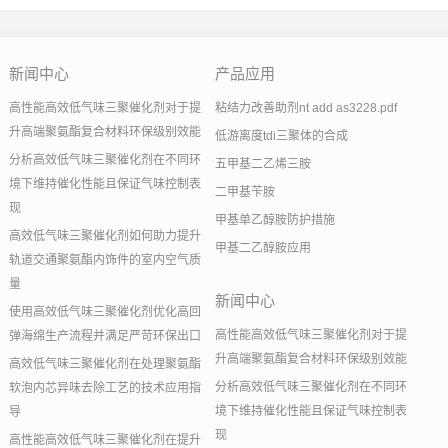
新闻中心
产品应用
高性能高效低气味三聚催化剂对于提
粘结力改善助剂nt add as3228.pdf
升高端聚氨酯复合材料环保级别效能
低游离度tdi三聚体的合成
分析高效低气味三聚催化剂在不同环
五甲基二乙烯三胺
境下维持催化性能且保证气味控制表
二甲基苄胺
现
甲基单乙醇胺防护措施
高效低气味三聚催化剂如何助力提升
甲基二乙醇胺应用
轨道交通聚氨酯内饰件的室内空气质
量
新闻中心
使用高效低气味三聚催化剂优化高回
高性能高效低气味三聚催化剂对于提
弹海绵生产流程并满足严苛环保出口
升高端聚氨酯复合材料环保级别效能
高效低气味三聚催化剂在处理聚氨酯
分析高效低气味三聚催化剂在不同环
软泡内芯异味去除工艺的技术应用指
境下维持催化性能且保证气味控制表
导
现
高性能高效低气味三聚催化剂在提升