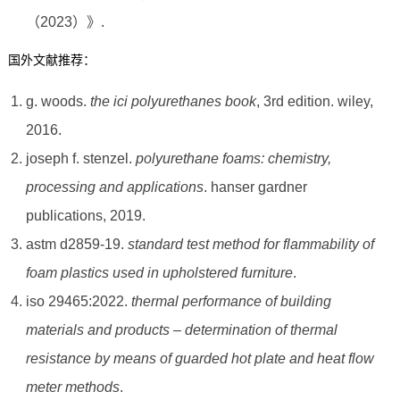
（2023）》.
国外文献推荐：
g. woods.
the ici polyurethanes book
, 3rd edition. wiley,
2016.
joseph f. stenzel.
polyurethane foams: chemistry,
processing and applications
. hanser gardner
publications, 2019.
astm d2859-19.
standard test method for flammability of
foam plastics used in upholstered furniture
.
iso 29465:2022.
thermal performance of building
materials and products – determination of thermal
resistance by means of guarded hot plate and heat flow
meter methods
.