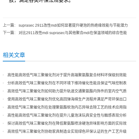
胶，满足各类环保法规要求。
上一篇
：
suprasec 2911改性mdi如何显著提升硬泡的热绝缘效能与节能潜力
下一篇
：
对比2911改性mdi suprasec与其他聚合mdi在保温领域的综合性能
相关文章
高性能高效低气味三聚催化剂对于提升高端聚氨酯复合材料环保级别效能
分析高效低气味三聚催化剂在不同环境下维持催化性能且保证气味控制表
现
高效低气味三聚催化剂如何助力提升轨道交通聚氨酯内饰件的室内空气质
量
使用高效低气味三聚催化剂优化高回弹海绵生产流程并满足严苛环保出口
高效低气味三聚催化剂在处理聚氨酯软泡内芯异味去除工艺的技术应用指
导
高性能高效低气味三聚催化剂在提升儿童泡沫玩具安全性与触感表现分析
探讨高效低气味三聚催化剂在降低聚氨酯喷涂硬泡异味影响方面的实际效
果
高效低气味三聚催化剂协助家具制造业实现绿色环保认证的生产工艺升级