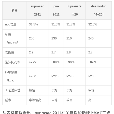
suprasec
pm-
lupranate
desmodur
项目
2911
2011
m20
44v20l
nco含量
31.5%
31.0%
31.8%
32.0%
粘度
200
230
210
240
（mpa·s）
官能度
2.9
2.7
2.8
2.7
泡沫闭孔率
>92%
~88%
~90%
~89%
压缩强度
≥260
≥220
≥240
≥230
（kpa）
工艺适应性
极佳
良好
良好
中等
成本
中等偏高
中等
较高
高
从表格可以看出，suprasec 2911在关键性能指标上均优于或