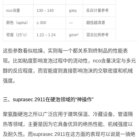
nco当量
130 – 140
g/eq
反应计量参考
颜色（apha）
≤ 300
—
越低越清澈
密度（25°c）
1.22 – 1.24
g/cm³
混合比例参考
这些参数看似枯燥，实则每一个都关系到终制品的性能表
现。比如粘度影响发泡过程中的流动性，nco含量决定与多元
醇的反应程度，而官能度则直接影响泡沫的交联密度和机械
强度。
三、suprasec 2911在硬泡领域的“神操作”
聚氨酯硬泡之所以广泛应用于建筑保温、冷藏设备、管道隔
热等领域，主要是因为它具备优异的绝热性能、机械强度以
及耐久性。而suprasec 2911在这方面的表现可以说是一骑绝