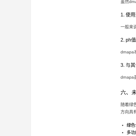
虽然d
1. 
一般来说
2. p
dma
3. 
dma
六、
随着绿
方向具
绿色
多功