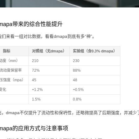
mapa带来的综合性能提升
们来看一组对比数据，看看dmapa到底有多“神”。
指标
对照组（无dmapa）
实验组（含0.3% dmapa）
动度（mm）
210
230
钟流动度保留率
72%
88%
抗压强度（mpa）
45
48
变化
+1.2%
+0.5%
1.5%
0.8%
出，dmapa不仅提升了流动性和保坍性，还略微提高了后期强度，并减少
mapa的应用方式与注意事项