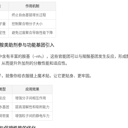
能
作用机制
终止自由基链增长过程
子量
控制聚合物分子大小
定性
避免过度聚合导致性能下降
作为胺类助剂参与功能基团引入
pa中含有丰富的胺基（–nh₂），这些官能团可以与羧酸基团发生反应，
，从而提升外加剂的分散性能和适应性。
子，就像你给衣服缝上魔术贴，让它更贴身、更牢固。
类型
应用效果
反应
增强分子间相互作用
水基团
提高溶解性和吸附能力
荷密度
增强粒子间的静电斥力