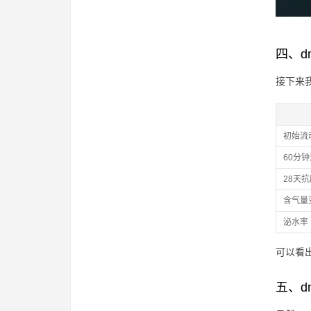
四、d
接下来我
初始流
60分
28天
含气量
泌水率
可以看
五、d