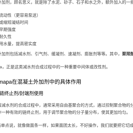
外加剂，顾名思义，就是除了水泥、砂子、石子和水之外，额外加入的一
流动性（更容易泵送）
或缩短凝结时间
早期强度
耐久性
用水量，提高密实度
外加剂包括减水剂、引气剂、缓凝剂、速凝剂、膨胀剂等等。其中，
聚羧
apa，正是这类减水剂合成过程中的一种重要中间体或改性剂。
mapa在混凝土外加剂中的具体作用
作为链终止剂/封端剂使用
酸减水剂的合成过程中，通常采用自由基聚合的方式，通过控制聚合物的分
作一种有效的链终止剂，用于调节聚合物的分子量分布，使其更加均匀。
简单点说，就像做面条一样，如果面团太长，不好操作，我们就要把它切成合