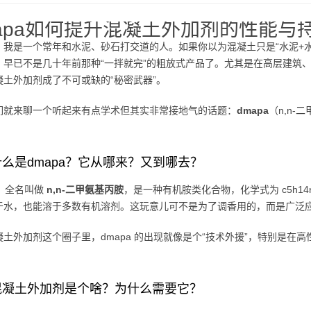
mapa如何提升混凝土外加剂的性能与
，我是一个常年和水泥、砂石打交道的人。如果你以为混凝土只是“水泥+
，早已不是几十年前那种“一拌就完”的粗放式产品了。尤其是在高层建筑
凝土外加剂成了不可或缺的“秘密武器”。
们就来聊一个听起来有点学术但其实非常接地气的话题：
dmapa
（n,n
么是dmapa？它从哪来？又到哪去？
a，全名叫做
n,n-二甲氨基丙胺
，是一种有机胺类化合物，化学式为 c5h1
于水，也能溶于多数有机溶剂。这玩意儿可不是为了调香用的，而是广泛
凝土外加剂这个圈子里，dmapa 的出现就像是个“技术外援”，特别是在
。
混凝土外加剂是个啥？为什么需要它？