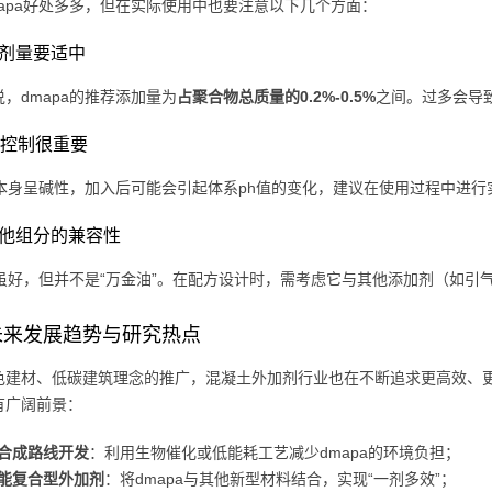
mapa好处多多，但在实际使用中也要注意以下几个方面：
使用剂量要适中
，dmapa的推荐添加量为
占聚合物总质量的0.2%-0.5%
之间。过多会导
h值控制很重要
pa本身呈碱性，加入后可能会引起体系ph值的变化，建议在使用过程中进
与其他组分的兼容性
pa虽好，但并不是“万金油”。在配方设计时，需考虑它与其他添加剂（如
未来发展趋势与研究热点
色建材、低碳建筑理念的推广，混凝土外加剂行业也在不断追求更高效、更
有广阔前景：
合成路线开发
：利用生物催化或低能耗工艺减少dmapa的环境负担；
能复合型外加剂
：将dmapa与其他新型材料结合，实现“一剂多效”；