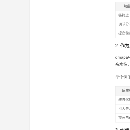
功
链终止
调节分
提高稳
2. 
dma
亲水性
举个例
反应
酰胺化
引入亲
提高电