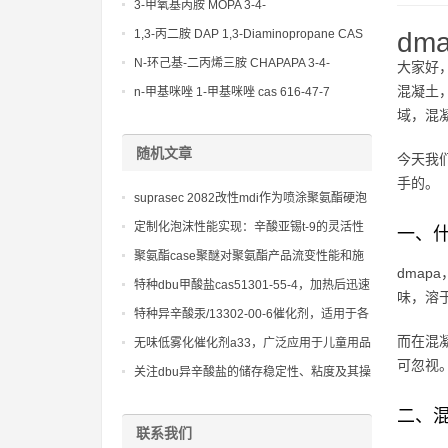
(Diethylamino)propylamine CAS No 104-
3-甲氧基丙胺 MOPA 3-4-
78-9
Methoxypropylamine CAS No 5332-73-0
1,3-丙二胺 DAP 1,3-Diaminopropane CAS
d
No 109-76-2
N-环己基-二丙烯三胺 CHAPAPA 3-4-
大家好
Methoxypropylamine CAS No:5332-73-0
混凝土
n-甲基咪唑 1-甲基咪唑 cas 616-47-7
域，混
lupragen nmi
随机文章
今天我
手的。
suprasec 2082改性mdi作为喷涂聚氨酯硬泡
的基材，保障施工效率与产品质量
定制化泡沫性能实现：辛酸亚锡t-9的灵活性
一、什
分析
聚氨酯case聚醚对聚氨酯产品流变性能和施
dmap
工性能的影响
特种dbu甲酸盐cas51301-55-4，加热后迅速
味，溶
固化，大幅提高生产效率，是高品质热固化
特种异辛酸汞/13302-00-6催化剂，适用于各
产品的关键
类高密度和高回弹聚氨酯制品
而在混
无味低雾化催化剂a33，广泛应用于儿童用品
可忽视
和医疗器械等敏感领域
关注dbu异辛酸盐的储存稳定性、粘度及其操
作安全性
二、
联系我们