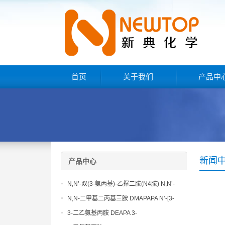
首页
关于我们
产品中
新闻
产品中心
N,N’-双(3-氨丙基)-乙撑二胺(N4胺) N,N’-
Bis(3-aminopropyl)-ethylenediamine CAS
N,N-二甲基二丙基三胺 DMAPAPA N’-[3-
No10563-26-5
(dimethylamino)propyllpropane-1,3-
3-二乙氨基丙胺 DEAPA 3-
diamine CAS No10563-29-8