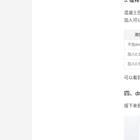
3. 
混凝土
加入可
添
不加dm
加入0.2
加入0.5
可以看
四、d
接下来我