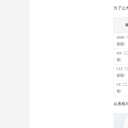
为了让
dbtd
基锡）
dot
锡）
t-12
基锡）
t-9（
锡）
从表格