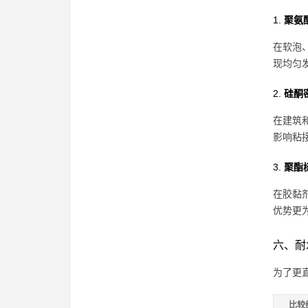
1.
聚氨
在软泡
现均匀
2.
硅酮
在建筑
影响粘
3.
聚酯
在胶黏
优势更
六、耐
为了更
比较