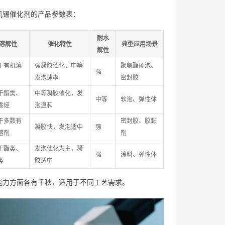
机锡催化剂的产品参数表：
耐水
溶解性
催化特性
典型应用场景
解性
于有机溶
强凝胶催化，中等
聚氨酯硬泡、
强
发泡速率
密封胶
于酯类、
中等凝胶催化，发
中等
软泡、弹性体
香烃
泡温和
于多数有
密封胶、胶黏
凝胶快，发泡适中
强
溶剂
剂
于酯类、
发泡催化为主，凝
强
涂料、弹性体
类
胶适中
能力方面各有千秋，适用于不同工艺需求。