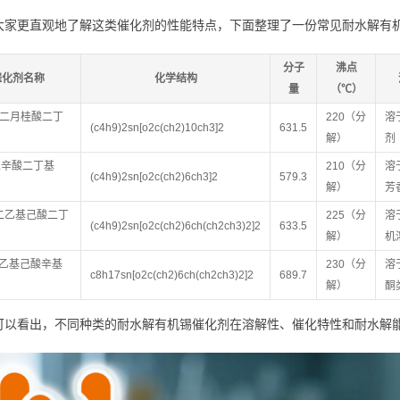
大家更直观地了解这类催化剂的性能特点，下面整理了一份常见耐水解有
分子
沸点
催化剂名称
化学结构
量
（℃）
l（二月桂酸二丁
220（分
溶
(c4h9)2sn[o2c(ch2)10ch3]2
631.5
解）
剂
（二辛酸二丁基
210（分
溶
(c4h9)2sn[o2c(ch2)6ch3]2
579.3
解）
芳
（二乙基己酸二丁
225（分
溶
(c4h9)2sn[o2c(ch2)6ch(ch2ch3)2]2
633.5
解）
机
二乙基己酸辛基
230（分
溶
c8h17sn[o2c(ch2)6ch(ch2ch3)2]2
689.7
解）
酮
可以看出，不同种类的耐水解有机锡催化剂在溶解性、催化特性和耐水解