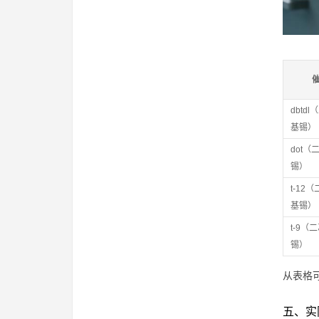
dbtd
基锡）
dot
锡）
t-12
基锡）
t-9（
锡）
从表格
五、实