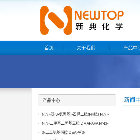
首页
关于我们
产品中
新闻
产品中心
N,N’-双(3-氨丙基)-乙撑二胺(N4胺) N,N’-
Bis(3-aminopropyl)-ethylenediamine CAS
N,N-二甲基二丙基三胺 DMAPAPA N’-[3-
No10563-26-5
(dimethylamino)propyllpropane-1,3-
3-二乙氨基丙胺 DEAPA 3-
diamine CAS No10563-29-8