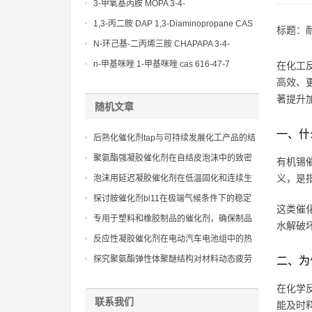
(Diethylamino)propylamine CAS No 104-
3-甲氧基丙胺 MOPA 3-4-
78-9
Methoxypropylamine CAS No 5332-73-0
1,3-丙二胺 DAP 1,3-Diaminopropane CAS
标题：
No 109-76-2
N-环己基-二丙烯三胺 CHAPAPA 3-4-
Methoxypropylamine CAS No:5332-73-0
n-甲基咪唑 1-甲基咪唑 cas 616-47-7
在化工
lupragen nmi
高效、
著提升
随机文章
一、什
后熟化催化剂tap与可持续发展化工产品的结
合
聚氨酯强凝胶催化剂在自结皮泡沫中的致密
有机锡
表皮形成
义，是
泡沫用延迟凝胶催化剂在低温固化和连续生
产线中的应用前景
探讨胺催化剂bl11在极端气候条件下的稳定
这类催
性和可靠性
专用于塑料和橡胶制品的催化剂，确保制品
水解破
具有优异的物理机械性能
反应性凝胶催化剂在电动汽车电池组中的热
管理
探究聚氨酯弹性体聚醚结构对材料动态疲劳
二、为
性能和耐水解性能的影响机制
在化学
联系我们
能及时