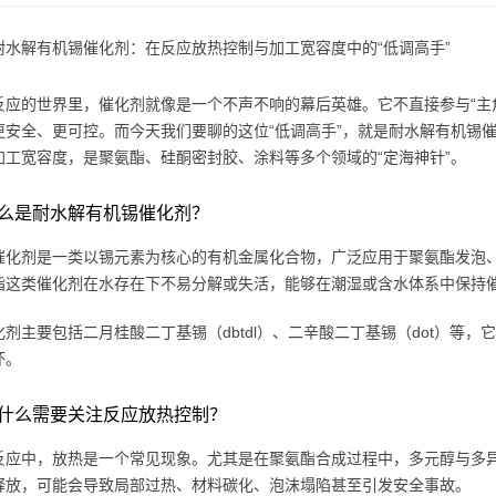
耐水解有机锡催化剂：在反应放热控制与加工宽容度中的“低调高手”
反应的世界里，催化剂就像是一个不声不响的幕后英雄。它不直接参与“主
更安全、更可控。而今天我们要聊的这位“低调高手”，就是耐水解有机锡
加工宽容度，是聚氨酯、硅酮密封胶、涂料等多个领域的“定海神针”。
么是耐水解有机锡催化剂？
催化剂是一类以锡元素为核心的有机金属化合物，广泛应用于聚氨酯发泡、
指这类催化剂在水存在下不易分解或失活，能够在潮湿或含水体系中保持
化剂主要包括二月桂酸二丁基锡（dbtdl）、二辛酸二丁基锡（dot）等
坏。
什么需要关注反应放热控制？
反应中，放热是一个常见现象。尤其是在聚氨酯合成过程中，多元醇与多
释放，可能会导致局部过热、材料碳化、泡沫塌陷甚至引发安全事故。