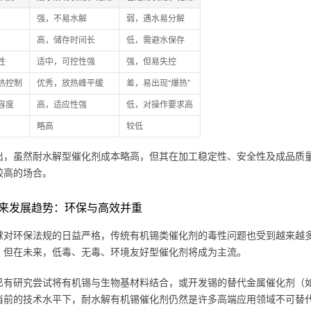
强，不易水解
弱，遇水易分解
高，储存时间长
低，需避水保存
性
适中，可控性强
强，但易失控
热控制
优秀，放热峰平缓
差，易出现“爆热”
容度
高，适应性强
低，对操作要求高
略高
较低
出，虽然耐水解型催化剂成本略高，但其在加工稳定性、安全性及成品质
较高的场合。
来发展趋势：环保与高效并重
球对环保法规的日益严格，传统有机锡类催化剂的毒性问题也受到越来越
，但在未来，低毒、无毒、环境友好型催化剂将成为主流。
已有研究尝试将有机锡与生物基材料结合，或开发锡的替代金属催化剂（
当前的技术水平下，耐水解有机锡催化剂仍然是许多高端应用领域不可替