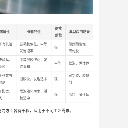
耐水
溶解性
催化特性
典型应用场景
解性
于有机溶
强凝胶催化，中等
聚氨酯硬泡、
强
发泡速率
密封胶
于酯类、
中等凝胶催化，发
中等
软泡、弹性体
香烃
泡温和
于多数有
密封胶、胶黏
凝胶快，发泡适中
强
溶剂
剂
于酯类、
发泡催化为主，凝
强
涂料、弹性体
类
胶适中
能力方面各有千秋，适用于不同工艺需求。