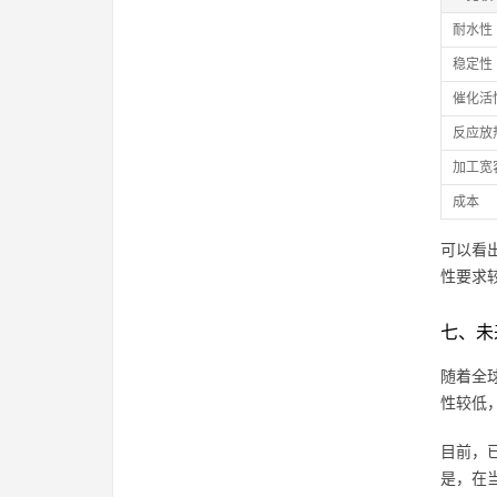
耐水性
稳定性
催化活
反应放
加工宽
成本
可以看
性要求
七、未
随着全
性较低
目前，
是，在