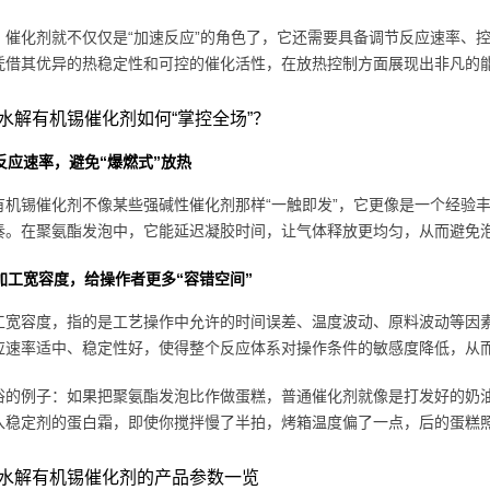
，催化剂就不仅仅是“加速反应”的角色了，它还需要具备调节反应速率、
凭借其优异的热稳定性和可控的催化活性，在放热控制方面展现出非凡的
水解有机锡催化剂如何“掌控全场”？
反应速率，避免“爆燃式”放热
有机锡催化剂不像某些强碱性催化剂那样“一触即发”，它更像是一个经验
奏。在聚氨酯发泡中，它能延迟凝胶时间，让气体释放更均匀，从而避免
加工宽容度，给操作者更多“容错空间”
工宽容度，指的是工艺操作中允许的时间误差、温度波动、原料波动等因
应速率适中、稳定性好，使得整个反应体系对操作条件的敏感度降低，从
俗的例子：如果把聚氨酯发泡比作做蛋糕，普通催化剂就像是打发好的奶油
入稳定剂的蛋白霜，即使你搅拌慢了半拍，烤箱温度偏了一点，后的蛋糕
水解有机锡催化剂的产品参数一览