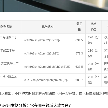
分子
沸点
催化剂名称
化学结构
量
（℃）
l（二月桂酸二丁
220（分
溶
(c4h9)2sn[o2c(ch2)10ch3]2
631.5
解）
剂
（二辛酸二丁基
210（分
溶
(c4h9)2sn[o2c(ch2)6ch3]2
579.3
解）
芳
（二乙基己酸二丁
225（分
溶
(c4h9)2sn[o2c(ch2)6ch(ch2ch3)2]2
633.5
解）
机
二乙基己酸辛基
230（分
溶
c8h17sn[o2c(ch2)6ch(ch2ch3)2]2
689.7
解）
酮
可以看出，不同种类的耐水解有机锡催化剂在溶解性、催化特性和耐水解
际应用案例分析：它在哪些领域大放异彩？