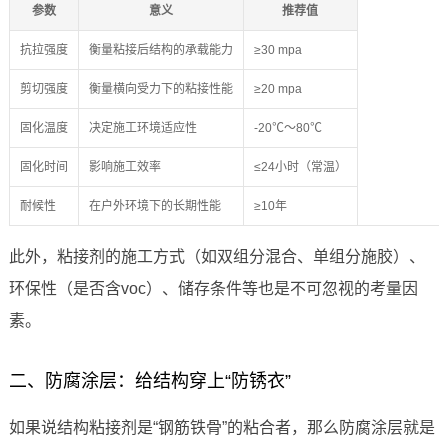
参数
意义
推荐值
抗拉强度
衡量粘接后结构的承载能力
≥30 mpa
剪切强度
衡量横向受力下的粘接性能
≥20 mpa
固化温度
决定施工环境适应性
-20℃～80℃
固化时间
影响施工效率
≤24小时（常温）
耐候性
在户外环境下的长期性能
≥10年
此外，粘接剂的施工方式（如双组分混合、单组分施胶）、
环保性（是否含voc）、储存条件等也是不可忽视的考量因
素。
二、防腐涂层：给结构穿上“防锈衣”
如果说结构粘接剂是“钢筋铁骨”的粘合者，那么防腐涂层就是