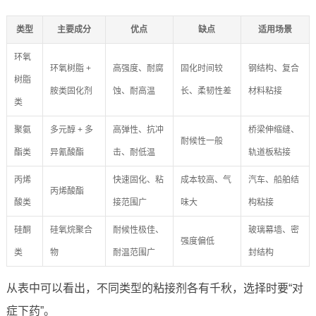
类型
主要成分
优点
缺点
适用场景
环氧
环氧树脂 +
高强度、耐腐
固化时间较
钢结构、复合
树脂
胺类固化剂
蚀、耐高温
长、柔韧性差
材料粘接
类
聚氨
多元醇 + 多
高弹性、抗冲
桥梁伸缩缝、
耐候性一般
酯类
异氰酸酯
击、耐低温
轨道板粘接
丙烯
快速固化、粘
成本较高、气
汽车、船舶结
丙烯酸酯
酸类
接范围广
味大
构粘接
硅酮
硅氧烷聚合
耐候性极佳、
玻璃幕墙、密
强度偏低
类
物
耐温范围广
封结构
从表中可以看出，不同类型的粘接剂各有千秋，选择时要“对
症下药”。