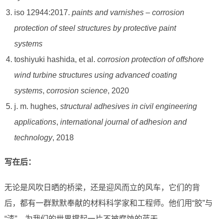
iso 12944:2017.
paints and varnishes – corrosion
protection of steel structures by protective paint
systems
toshiyuki hashida, et al.
corrosion protection of offshore
wind turbine structures using advanced coating
systems
,
corrosion science
, 2020
j. m. hughes,
structural adhesives in civil engineering
applications
,
international journal of adhesion and
technology
, 2018
写在后：
无论是风吹日晒的桥梁，还是迎风而立的风车，它们的背
后，都有一群默默奉献的材料科学家和工程师。他们用“胶”与
“漆”，为我们的世界撑起一片不被腐蚀的蓝天。