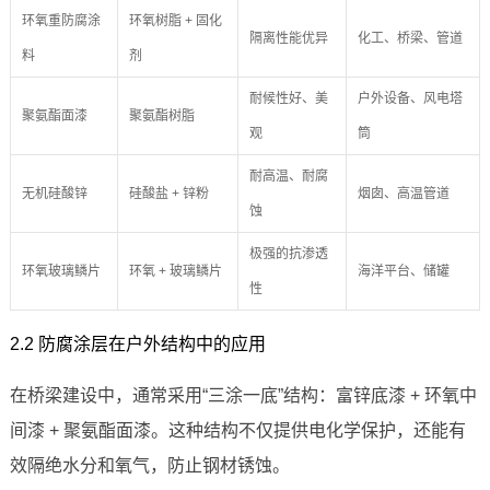
环氧重防腐涂
环氧树脂 + 固化
隔离性能优异
化工、桥梁、管道
料
剂
耐候性好、美
户外设备、风电塔
聚氨酯面漆
聚氨酯树脂
观
筒
耐高温、耐腐
无机硅酸锌
硅酸盐 + 锌粉
烟囱、高温管道
蚀
极强的抗渗透
环氧玻璃鳞片
环氧 + 玻璃鳞片
海洋平台、储罐
性
2.2 防腐涂层在户外结构中的应用
在桥梁建设中，通常采用“三涂一底”结构：富锌底漆 + 环氧中
间漆 + 聚氨酯面漆。这种结构不仅提供电化学保护，还能有
效隔绝水分和氧气，防止钢材锈蚀。