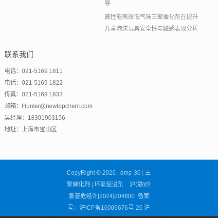
导
高性能高效低气味三聚催化剂在提升
儿童泡沫玩具安全性与触感表现分析
联系我们
电话：021-5169 1811
电话：021-5169 1822
传真：021-5169 1833
邮箱：Hunter@newtopchem.com
吴经理：18301903156
地址：上海市宝山区
CopyRight © 2026 dmp-30 | 三
聚催化剂 | 环氧促进剂 沪(静)应
急管危经许[2024]204800 备案
号：
沪ICP备16006676号-26
沪