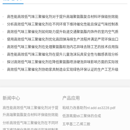
高性能高效低气味三聚催化剂对于提升高端聚氨酯复合材料环保级别效能
分析高效低气味三聚催化剂在不同环境下维持催化性能且保证气味控制表
现
高效低气味三聚催化剂如何助力提升轨道交通聚氨酯内饰件的室内空气质
量
使用高效低气味三聚催化剂优化高回弹海绵生产流程并满足严苛环保出口
高效低气味三聚催化剂在处理聚氨酯软泡内芯异味去除工艺的技术应用指
导
高性能高效低气味三聚催化剂在提升儿童泡沫玩具安全性与触感表现分析
探讨高效低气味三聚催化剂在降低聚氨酯喷涂硬泡异味影响方面的实际效
果
高效低气味三聚催化剂协助家具制造业实现绿色环保认证的生产工艺升级
新闻中心
产品应用
高性能高效低气味三聚催化剂对于提
粘结力改善助剂nt add as3228.pdf
升高端聚氨酯复合材料环保级别效能
低游离度tdi三聚体的合成
分析高效低气味三聚催化剂在不同环
五甲基二乙烯三胺