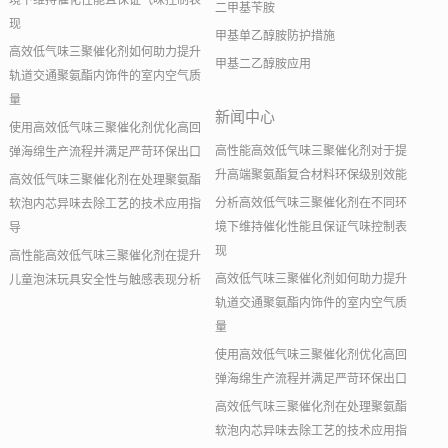
境下维持催化性能且保证气味控制表
二甲基苄胺
现
甲基单乙醇胺防护措施
高效低气味三聚催化剂如何助力提升
甲基二乙醇胺应用
轨道交通聚氨酯内饰件的室内空气质
量
新闻中心
使用高效低气味三聚催化剂优化高回
高性能高效低气味三聚催化剂对于提
弹海绵生产流程并满足严苛环保出口
升高端聚氨酯复合材料环保级别效能
高效低气味三聚催化剂在处理聚氨酯
分析高效低气味三聚催化剂在不同环
软泡内芯异味去除工艺的技术应用指
境下维持催化性能且保证气味控制表
导
现
高性能高效低气味三聚催化剂在提升
高效低气味三聚催化剂如何助力提升
儿童泡沫玩具安全性与触感表现分析
轨道交通聚氨酯内饰件的室内空气质
量
使用高效低气味三聚催化剂优化高回
弹海绵生产流程并满足严苛环保出口
高效低气味三聚催化剂在处理聚氨酯
软泡内芯异味去除工艺的技术应用指