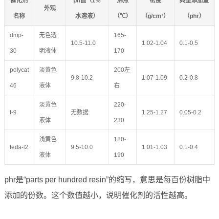
催化剂
ph值（1%
沸点
密度
典型添加量
外观
名称
水溶液）
（℃）
（g/cm³）
（phr）
dmp-
无色透
165-
10.5-11.0
1.02-1.04
0.1-0.5
30
明液体
170
polycat
淡黄色
200左
9.8-10.2
1.07-1.09
0.2-0.8
46
液体
右
淡黄色
220-
t-9
无数据
1.25-1.27
0.05-0.2
液体
230
浅黄色
180-
teda-l2
9.5-10.0
1.01-1.03
0.1-0.4
液体
190
phr是“parts per hundred resin”的缩写，意思是每百份树脂中
添加的份数。这个数值越小，说明催化剂的活性越高。