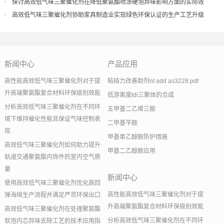
探讨高效低气味三聚催化剂在降低聚氨酯喷涂硬泡异味影响方面的实际效
果
高效低气味三聚催化剂协助家具制造业实现绿色环保认证的生产工艺升级
新闻中心
产品应用
高性能高效低气味三聚催化剂对于提
粘结力改善助剂nt add as3228.pdf
升高端聚氨酯复合材料环保级别效能
低游离度tdi三聚体的合成
分析高效低气味三聚催化剂在不同环
五甲基二乙烯三胺
境下维持催化性能且保证气味控制表
二甲基苄胺
现
甲基单乙醇胺防护措施
高效低气味三聚催化剂如何助力提升
甲基二乙醇胺应用
轨道交通聚氨酯内饰件的室内空气质
量
新闻中心
使用高效低气味三聚催化剂优化高回
高性能高效低气味三聚催化剂对于提
弹海绵生产流程并满足严苛环保出口
升高端聚氨酯复合材料环保级别效能
高效低气味三聚催化剂在处理聚氨酯
分析高效低气味三聚催化剂在不同环
软泡内芯异味去除工艺的技术应用指