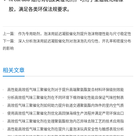
胶，满足各类环保法规要求。
上一篇
：
作为专用助剂，泡沫用延迟凝胶催化剂提升泡沫物理性能与尺寸稳定性
下一篇
：
深入分析泡沫用延迟凝胶催化剂对泡沫泡孔均匀性、开孔率和密度分布
的影响
相关文章
高性能高效低气味三聚催化剂对于提升高端聚氨酯复合材料环保级别效能
分析高效低气味三聚催化剂在不同环境下维持催化性能且保证气味控制表
现
高效低气味三聚催化剂如何助力提升轨道交通聚氨酯内饰件的室内空气质
量
使用高效低气味三聚催化剂优化高回弹海绵生产流程并满足严苛环保出口
高效低气味三聚催化剂在处理聚氨酯软泡内芯异味去除工艺的技术应用指
导
高性能高效低气味三聚催化剂在提升儿童泡沫玩具安全性与触感表现分析