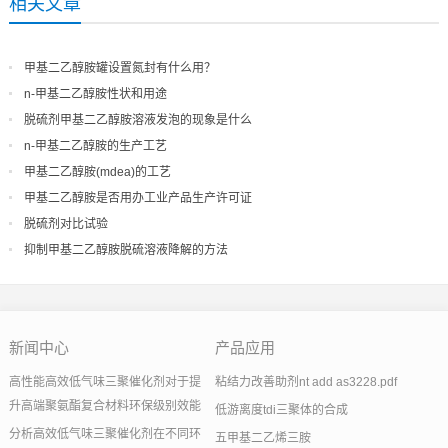
相关文章
甲基二乙醇胺罐设置氮封有什么用？
n-甲基二乙醇胺性状和用途
脱硫剂甲基二乙醇胺溶液发泡的现象是什么
n-甲基二乙醇胺的生产工艺
甲基二乙醇胺(mdea)的工艺
甲基二乙醇胺是否用办工业产品生产许可证
脱硫剂对比试验
抑制甲基二乙醇胺脱硫溶液降解的方法
新闻中心
产品应用
高性能高效低气味三聚催化剂对于提
粘结力改善助剂nt add as3228.pdf
升高端聚氨酯复合材料环保级别效能
低游离度tdi三聚体的合成
分析高效低气味三聚催化剂在不同环
五甲基二乙烯三胺