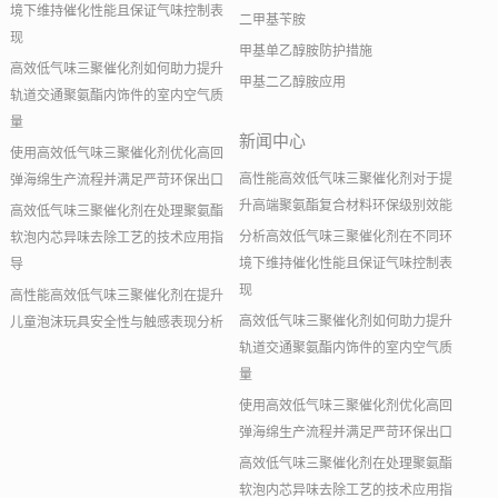
境下维持催化性能且保证气味控制表
二甲基苄胺
现
甲基单乙醇胺防护措施
高效低气味三聚催化剂如何助力提升
甲基二乙醇胺应用
轨道交通聚氨酯内饰件的室内空气质
量
新闻中心
使用高效低气味三聚催化剂优化高回
高性能高效低气味三聚催化剂对于提
弹海绵生产流程并满足严苛环保出口
升高端聚氨酯复合材料环保级别效能
高效低气味三聚催化剂在处理聚氨酯
分析高效低气味三聚催化剂在不同环
软泡内芯异味去除工艺的技术应用指
境下维持催化性能且保证气味控制表
导
现
高性能高效低气味三聚催化剂在提升
高效低气味三聚催化剂如何助力提升
儿童泡沫玩具安全性与触感表现分析
轨道交通聚氨酯内饰件的室内空气质
量
使用高效低气味三聚催化剂优化高回
弹海绵生产流程并满足严苛环保出口
高效低气味三聚催化剂在处理聚氨酯
软泡内芯异味去除工艺的技术应用指