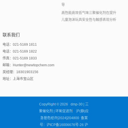
导
高性能高效低气味三聚催化剂在提升
儿童泡沫玩具安全性与触感表现分析
联系我们
电话：021-5169 1811
电话：021-5169 1822
传真：021-5169 1833
邮箱：Hunter@newtopchem.com
吴经理：18301903156
地址：上海市宝山区
CopyRight © 2026 dmp-30 | 三
聚催化剂 | 环氧促进剂 沪(静)应
急管危经许[2024]204800 备案
号：
沪ICP备16006676号-26
沪