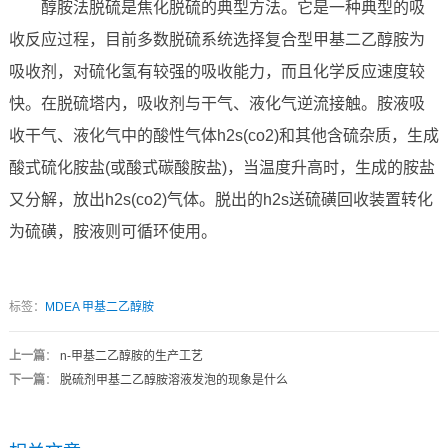
醇胺法脱硫是焦化脱硫的典型方法。它是一种典型的吸
收反应过程，目前多数脱硫系统选择复合型甲基二乙醇胺为
吸收剂，对硫化氢有较强的吸收能力，而且化学反应速度较
快。在脱硫塔内，吸收剂与干气、液化气逆流接触。胺液吸
收干气、液化气中的酸性气体h2s(co2)和其他含硫杂质，生成
酸式硫化胺盐(或酸式碳酸胺盐)，当温度升高时，生成的胺盐
又分解，放出h2s(co2)气体。脱出的h2s送硫磺回收装置转化
为硫磺，胺液则可循环使用。
标签：
MDEA
甲基二乙醇胺
上一篇
：
n-甲基二乙醇胺的生产工艺
下一篇
：
脱硫剂甲基二乙醇胺溶液发泡的现象是什么