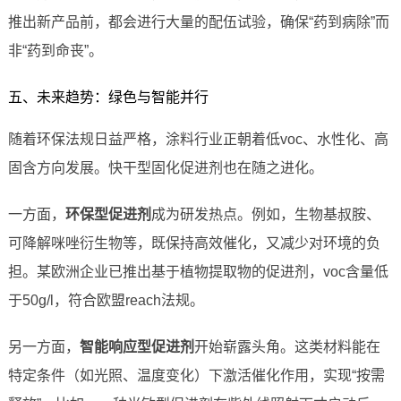
推出新产品前，都会进行大量的配伍试验，确保“药到病除”而
非“药到命丧”。
五、未来趋势：绿色与智能并行
随着环保法规日益严格，涂料行业正朝着低voc、水性化、高
固含方向发展。快干型固化促进剂也在随之进化。
一方面，
环保型促进剂
成为研发热点。例如，生物基叔胺、
可降解咪唑衍生物等，既保持高效催化，又减少对环境的负
担。某欧洲企业已推出基于植物提取物的促进剂，voc含量低
于50g/l，符合欧盟reach法规。
另一方面，
智能响应型促进剂
开始崭露头角。这类材料能在
特定条件（如光照、温度变化）下激活催化作用，实现“按需