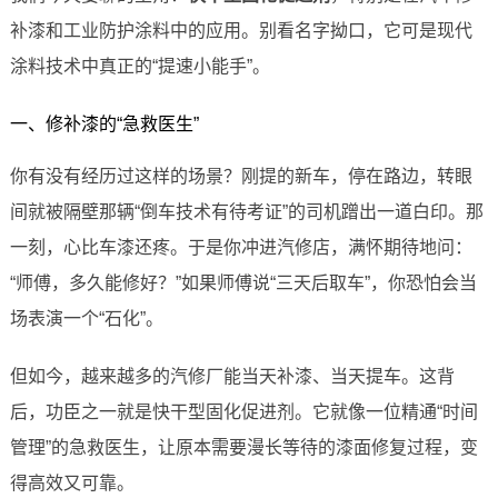
补漆和工业防护涂料中的应用。别看名字拗口，它可是现代
涂料技术中真正的“提速小能手”。
一、修补漆的“急救医生”
你有没有经历过这样的场景？刚提的新车，停在路边，转眼
间就被隔壁那辆“倒车技术有待考证”的司机蹭出一道白印。那
一刻，心比车漆还疼。于是你冲进汽修店，满怀期待地问：
“师傅，多久能修好？”如果师傅说“三天后取车”，你恐怕会当
场表演一个“石化”。
但如今，越来越多的汽修厂能当天补漆、当天提车。这背
后，功臣之一就是快干型固化促进剂。它就像一位精通“时间
管理”的急救医生，让原本需要漫长等待的漆面修复过程，变
得高效又可靠。