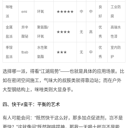
咪唑
良
工业防
emi
环氧
★★★★★
中
中
派
好
腐
金属
异辛
聚氨酯/
优
高端水
★★★★
无
高
盐派
酸铋
环氧
秀
性漆
季铵
水性聚
优
室内防
tbab
★★★
无
中
盐派
氨酯
秀
护
选择哪一派，得看“江湖局势”——也就是具体的应用场景。比
如在密闭空间施工，气味大的叔胺类就得靠边站；而在户外
大型钢结构上，咪唑类则大显身手。
四、快干≠蛮干：平衡的艺术
有人可能会问：“既然快干这么好，那多加点促进剂，岂不是
更快？”这就像问“既然咖啡提神，那我一天喝十杯岂不是能