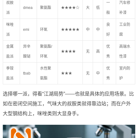
叔胺
一
汽车修
dmea
聚氨酯
★★★★☆
大
低
派
般
补漆
咪唑
良
工业防
emi
环氧
★★★★★
中
中
派
好
腐
金属
异辛
聚氨酯/
优
高端水
★★★★
无
高
盐派
酸铋
环氧
秀
性漆
季铵
水性聚
优
室内防
tbab
★★★
无
中
盐派
氨酯
秀
护
选择哪一派，得看“江湖局势”——也就是具体的应用场景。比
如在密闭空间施工，气味大的叔胺类就得靠边站；而在户外
大型钢结构上，咪唑类则大显身手。