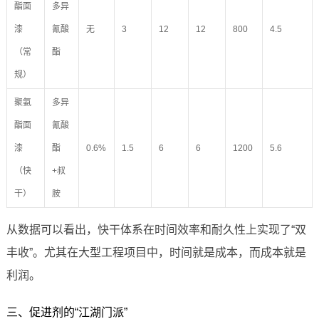
酯面
多异
漆
氰酸
无
3
12
12
800
4.5
（常
酯
规）
聚氨
多异
酯面
氰酸
漆
酯
0.6%
1.5
6
6
1200
5.6
（快
+叔
干）
胺
从数据可以看出，快干体系在时间效率和耐久性上实现了“双
丰收”。尤其在大型工程项目中，时间就是成本，而成本就是
利润。
三、促进剂的“江湖门派”