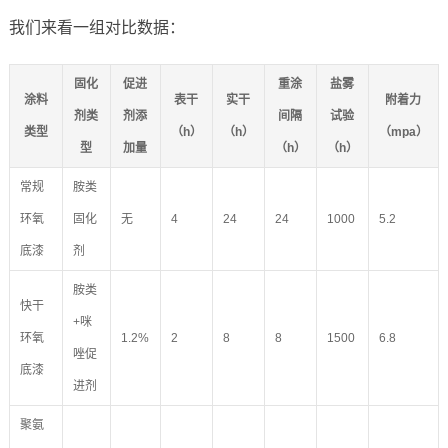
我们来看一组对比数据：
固化
促进
重涂
盐雾
涂料
表干
实干
附着力
剂类
剂添
间隔
试验
类型
（h）
（h）
（mpa）
型
加量
（h）
（h）
常规
胺类
环氧
固化
无
4
24
24
1000
5.2
底漆
剂
胺类
快干
+咪
环氧
1.2%
2
8
8
1500
6.8
唑促
底漆
进剂
聚氨