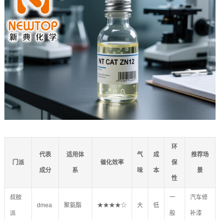
环
代表
适用体
气
成
推荐场
门派
催化效率
保
成分
系
味
本
景
性
叔胺
一
汽车修
dmea
聚氨酯
★★★★☆
大
低
派
般
补漆