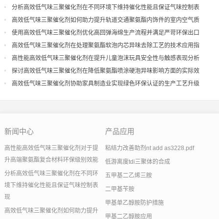
分析高效低气味三聚催化剂在不同环境下维持催化性能且保证气味控制表
现
高效低气味三聚催化剂如何助力提升轨道交通聚氨酯内饰件的室内空气质
量
使用高效低气味三聚催化剂优化高回弹海绵生产流程并满足严苛环保出口
高效低气味三聚催化剂在处理聚氨酯软泡内芯异味去除工艺的技术应用指
导
高性能高效低气味三聚催化剂在提升儿童泡沫玩具安全性与触感表现分析
探讨高效低气味三聚催化剂在降低聚氨酯喷涂硬泡异味影响方面的实际效
果
高效低气味三聚催化剂协助家具制造业实现绿色环保认证的生产工艺升级
新闻中心
产品应用
高性能高效低气味三聚催化剂对于提
粘结力改善助剂nt add as3228.pdf
升高端聚氨酯复合材料环保级别效能
低游离度tdi三聚体的合成
分析高效低气味三聚催化剂在不同环
五甲基二乙烯三胺
境下维持催化性能且保证气味控制表
二甲基苄胺
现
甲基单乙醇胺防护措施
高效低气味三聚催化剂如何助力提升
甲基二乙醇胺应用