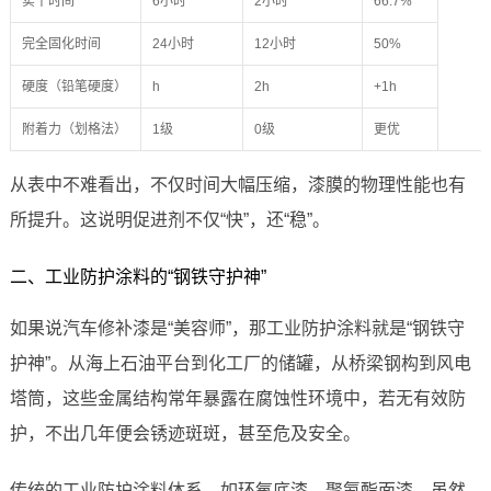
实干时间
6小时
2小时
66.7%
完全固化时间
24小时
12小时
50%
硬度（铅笔硬度）
h
2h
+1h
附着力（划格法）
1级
0级
更优
从表中不难看出，不仅时间大幅压缩，漆膜的物理性能也有
所提升。这说明促进剂不仅“快”，还“稳”。
二、工业防护涂料的“钢铁守护神”
如果说汽车修补漆是“美容师”，那工业防护涂料就是“钢铁守
护神”。从海上石油平台到化工厂的储罐，从桥梁钢构到风电
塔筒，这些金属结构常年暴露在腐蚀性环境中，若无有效防
护，不出几年便会锈迹斑斑，甚至危及安全。
传统的工业防护涂料体系，如环氧底漆、聚氨酯面漆，虽然