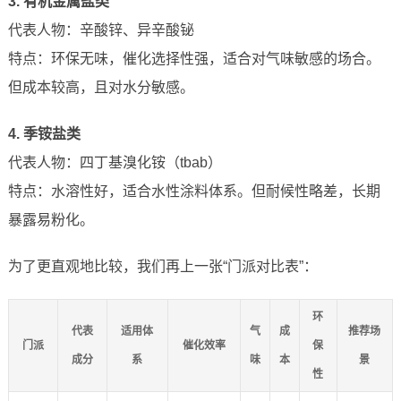
3. 有机金属盐类
代表人物：辛酸锌、异辛酸铋
特点：环保无味，催化选择性强，适合对气味敏感的场合。
但成本较高，且对水分敏感。
4. 季铵盐类
代表人物：四丁基溴化铵（tbab）
特点：水溶性好，适合水性涂料体系。但耐候性略差，长期
暴露易粉化。
为了更直观地比较，我们再上一张“门派对比表”：
环
代表
适用体
气
成
推荐场
门派
催化效率
保
成分
系
味
本
景
性