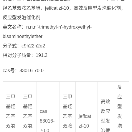
羟乙基双胺乙基醚，jeffcat zf-10，高效反应型发泡催化剂，
反应型发泡催化剂
英文名称：n,n,n’-trimethyl-n’-hydroxyethyl-
bisaminoethylether
分子式：c9h22n2o2
相对分子质量：191.2
cas号：83016-70-0
反
三甲
三甲
三甲
应
高效
基羟
基羟
基羟
型
cas
反应
乙基
乙基
乙基
jeffcat
发
83016-
型发
双氨
双氨
双胺
zf-10
泡
70-0
泡催