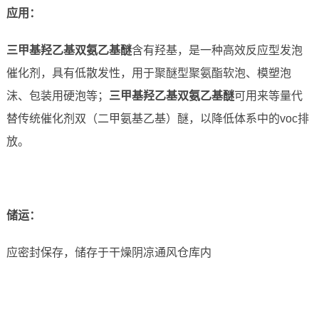
应用
：
三甲基羟乙基双氨乙基醚
含有羟基，是一种高效反应型发泡
催化剂，具有低散发性，用于聚醚型聚氨酯软泡、模塑泡
沫、包装用硬泡等；
三甲基羟乙基双氨乙基醚
可用来等量代
替传统催化剂双（二甲氨基乙基）醚，以降低体系中的voc排
放。
储运
：
应密封保存，储存于干燥阴凉通风仓库内