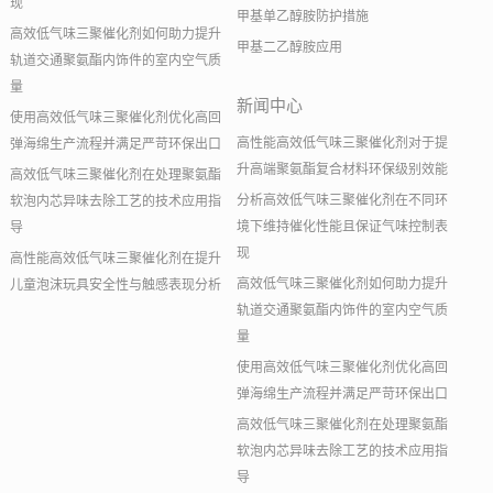
现
甲基单乙醇胺防护措施
高效低气味三聚催化剂如何助力提升
甲基二乙醇胺应用
轨道交通聚氨酯内饰件的室内空气质
量
新闻中心
使用高效低气味三聚催化剂优化高回
高性能高效低气味三聚催化剂对于提
弹海绵生产流程并满足严苛环保出口
升高端聚氨酯复合材料环保级别效能
高效低气味三聚催化剂在处理聚氨酯
分析高效低气味三聚催化剂在不同环
软泡内芯异味去除工艺的技术应用指
境下维持催化性能且保证气味控制表
导
现
高性能高效低气味三聚催化剂在提升
高效低气味三聚催化剂如何助力提升
儿童泡沫玩具安全性与触感表现分析
轨道交通聚氨酯内饰件的室内空气质
量
使用高效低气味三聚催化剂优化高回
弹海绵生产流程并满足严苛环保出口
高效低气味三聚催化剂在处理聚氨酯
软泡内芯异味去除工艺的技术应用指
导