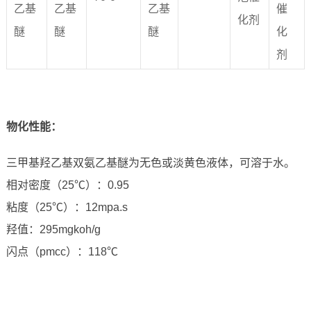
乙基
乙基
乙基
催
化剂
醚
醚
醚
化
剂
物化性能
：
三甲基羟乙基双氨乙基醚为无色或淡黄色液体，可溶于水。
相对密度（25℃）：0.95
粘度（25℃）：12mpa.s
羟值：295mgkoh/g
闪点（pmcc）：118℃