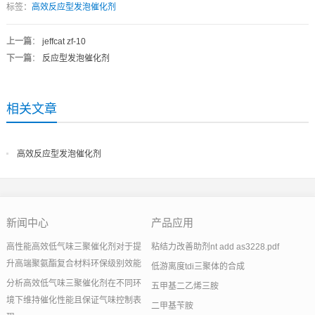
标签：
高效反应型发泡催化剂
上一篇
：
jeffcat zf-10
下一篇
：
反应型发泡催化剂
相关文章
高效反应型发泡催化剂
新闻中心
产品应用
高性能高效低气味三聚催化剂对于提
粘结力改善助剂nt add as3228.pdf
升高端聚氨酯复合材料环保级别效能
低游离度tdi三聚体的合成
分析高效低气味三聚催化剂在不同环
五甲基二乙烯三胺
境下维持催化性能且保证气味控制表
二甲基苄胺