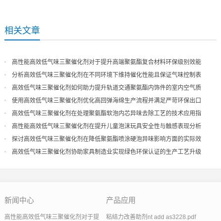
相关文章
高性能高效低气味三聚催化剂对于提升高端聚氨酯复合材料环保级别效能
分析高效低气味三聚催化剂在不同环境下维持催化性能且保证气味控制表
现
高效低气味三聚催化剂如何助力提升轨道交通聚氨酯内饰件的室内空气质
量
使用高效低气味三聚催化剂优化高回弹海绵生产流程并满足严苛环保出口
高效低气味三聚催化剂在处理聚氨酯软泡内芯异味去除工艺的技术应用指
导
高性能高效低气味三聚催化剂在提升儿童泡沫玩具安全性与触感表现分析
探讨高效低气味三聚催化剂在降低聚氨酯喷涂硬泡异味影响方面的实际效
果
高效低气味三聚催化剂协助家具制造业实现绿色环保认证的生产工艺升级
新闻中心
产品应用
高性能高效低气味三聚催化剂对于提
粘结力改善助剂nt add as3228.pdf