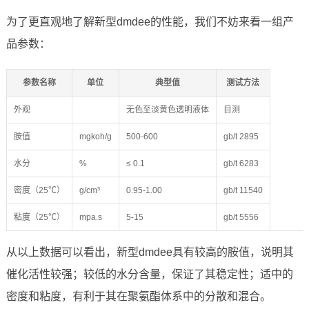
为了更直观地了解新型dmdee的性能，我们不妨来看一组产
品参数：
参数名称
单位
典型值
测试方法
外观
无色至淡黄色透明液体
目测
胺值
mgkoh/g
500-600
gb/t 2895
水分
%
≤ 0.1
gb/t 6283
密度（25℃）
g/cm³
0.95-1.00
gb/t 11540
粘度（25℃）
mpa.s
5-15
gb/t 5556
从以上数据可以看出，新型dmdee具有较高的胺值，说明其
催化活性较强；较低的水分含量，保证了其稳定性；适中的
密度和粘度，有利于其在聚氨酯体系中的分散和混合。