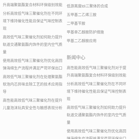
升高端聚氨酯复合材料环保级别效能
低游离度tdi三聚体的合成
分析高效低气味三聚催化剂在不同环
五甲基二乙烯三胺
境下维持催化性能且保证气味控制表
二甲基苄胺
现
甲基单乙醇胺防护措施
高效低气味三聚催化剂如何助力提升
甲基二乙醇胺应用
轨道交通聚氨酯内饰件的室内空气质
量
新闻中心
使用高效低气味三聚催化剂优化高回
高性能高效低气味三聚催化剂对于提
弹海绵生产流程并满足严苛环保出口
升高端聚氨酯复合材料环保级别效能
高效低气味三聚催化剂在处理聚氨酯
分析高效低气味三聚催化剂在不同环
软泡内芯异味去除工艺的技术应用指
境下维持催化性能且保证气味控制表
导
现
高性能高效低气味三聚催化剂在提升
高效低气味三聚催化剂如何助力提升
儿童泡沫玩具安全性与触感表现分析
轨道交通聚氨酯内饰件的室内空气质
量
使用高效低气味三聚催化剂优化高回
弹海绵生产流程并满足严苛环保出口