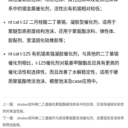
系中的锡金属催化剂，活性比有机锡相对较低；
nt cat t-12 二月桂酸二丁基锡，凝胶型催化剂，适用于
聚醚型高密度结构泡沫，还用于聚氨酯涂料、弹性体、
胶黏剂、室温固化硅橡胶等；
nt cat t-125 有机锡类强凝胶催化剂，与其他的二丁基锡
催化剂相比，t-125催化剂对氨基甲酸酯反应具有更高的
催化活性和选择性，而且改善了水解稳定性，适用于硬
质聚氨酯喷涂泡沫、模塑泡沫及case应用中。
上一篇
：
dmdee双吗啉二乙基醚在聚氨酯硬泡体系中的应用，实现快速固化和优
异的保温性能。
下一篇
：
dmdee双吗啉二乙基醚作为高效聚氨酯发泡催化剂，显著提高发泡效率
和降低能耗。