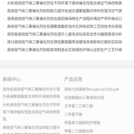
分析高效低气味三聚催化剂在不同环境下维持催化性能且保证气味控制表
现
高效低气味三聚催化剂如何助力提升轨道交通聚氨酯内饰件的室内空气质
量
使用高效低气味三聚催化剂优化高回弹海绵生产流程并满足严苛环保出口
高效低气味三聚催化剂在处理聚氨酯软泡内芯异味去除工艺的技术应用指
导
高性能高效低气味三聚催化剂在提升儿童泡沫玩具安全性与触感表现分析
探讨高效低气味三聚催化剂在降低聚氨酯喷涂硬泡异味影响方面的实际效
果
高效低气味三聚催化剂协助家具制造业实现绿色环保认证的生产工艺升级
新闻中心
产品应用
高性能高效低气味三聚催化剂对于提
粘结力改善助剂nt add as3228.pdf
升高端聚氨酯复合材料环保级别效能
低游离度tdi三聚体的合成
分析高效低气味三聚催化剂在不同环
五甲基二乙烯三胺
境下维持催化性能且保证气味控制表
二甲基苄胺
现
甲基单乙醇胺防护措施
高效低气味三聚催化剂如何助力提升
甲基二乙醇胺应用