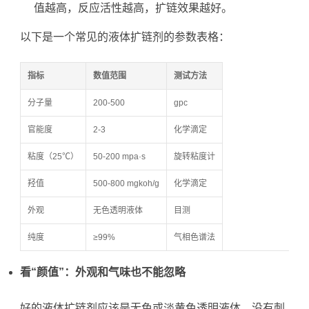
值越高，反应活性越高，扩链效果越好。
以下是一个常见的液体扩链剂的参数表格：
指标
数值范围
测试方法
分子量
200-500
gpc
官能度
2-3
化学滴定
粘度（25℃）
50-200 mpa·s
旋转粘度计
羟值
500-800 mgkoh/g
化学滴定
外观
无色透明液体
目测
纯度
≥99%
气相色谱法
看“颜值”：外观和气味也不能忽略
好的液体扩链剂应该是无色或淡黄色透明液体，没有刺