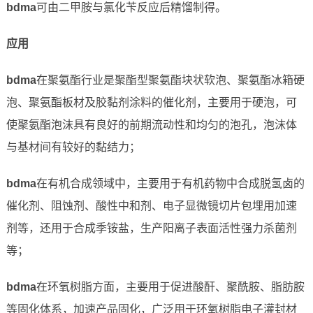
bdma
可由二甲胺与氯化苄反应后精馏制得。
应用
bdma
在聚氨酯行业是聚酯型聚氨酯块状软泡、聚氨酯冰箱硬
泡、聚氨酯板材及胶黏剂涂料的催化剂，主要用于硬泡，可
使聚氨酯泡沫具有良好的前期流动性和均匀的泡孔，泡沫体
与基材间有较好的黏结力；
bdma
在有机合成领域中，主要用于有机药物中合成脱氢卤的
催化剂、阻蚀剂、酸性中和剂、电子显微镜切片包埋用加速
剂等，还用于合成季铵盐，生产阳离子表面活性强力杀菌剂
等；
bdma
在环氧树脂方面，主要用于促进酸酐、聚酰胺、脂肪胺
等固化体系，加速产品固化，广泛用于环氧树脂电子灌封材