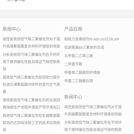
新闻中心
产品应用
高性能高效低气味三聚催化剂对于提
粘结力改善助剂nt add as3228.pdf
升高端聚氨酯复合材料环保级别效能
低游离度tdi三聚体的合成
分析高效低气味三聚催化剂在不同环
五甲基二乙烯三胺
境下维持催化性能且保证气味控制表
二甲基苄胺
现
甲基单乙醇胺防护措施
高效低气味三聚催化剂如何助力提升
甲基二乙醇胺应用
轨道交通聚氨酯内饰件的室内空气质
量
新闻中心
使用高效低气味三聚催化剂优化高回
高性能高效低气味三聚催化剂对于提
弹海绵生产流程并满足严苛环保出口
升高端聚氨酯复合材料环保级别效能
高效低气味三聚催化剂在处理聚氨酯
分析高效低气味三聚催化剂在不同环
软泡内芯异味去除工艺的技术应用指
境下维持催化性能且保证气味控制表
导