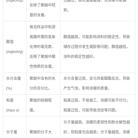
(mgkoh/g)
性越低，固化速度越慢，但涂膜可能偏
反映了聚醚中羟
软。
基的含量。
每克样品中和游
离酸所需的氢氧
酸值越高，可能影响涂料的稳定性，导致
酸值
化钾的毫克数，
储存过程中发生凝胶等问题；酸值越低，
(mgkoh/g)
反映了聚醚中酸
涂料的稳定性越好。
性物质的含量。
水分含量
聚醚中含有的水
水分含量过高，会与异氰酸酯反应，导致
(%)
分的百分比。
产生气泡，影响涂膜的质量。
粘度
聚醚的粘稠程
粘度过高，不易施工，涂膜可能不均匀；
(mpa·s)
度。
粘度过低，可能导致流挂等问题。
分子量越高，涂膜的柔韧性和耐水解性越
分子量
聚醚的分子大
好，但粘度也会越高；分子量越低，涂膜