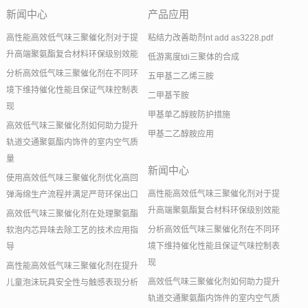
新闻中心
产品应用
高性能高效低气味三聚催化剂对于提
粘结力改善助剂nt add as3228.pdf
升高端聚氨酯复合材料环保级别效能
低游离度tdi三聚体的合成
分析高效低气味三聚催化剂在不同环
五甲基二乙烯三胺
境下维持催化性能且保证气味控制表
二甲基苄胺
现
甲基单乙醇胺防护措施
高效低气味三聚催化剂如何助力提升
甲基二乙醇胺应用
轨道交通聚氨酯内饰件的室内空气质
量
新闻中心
使用高效低气味三聚催化剂优化高回
高性能高效低气味三聚催化剂对于提
弹海绵生产流程并满足严苛环保出口
升高端聚氨酯复合材料环保级别效能
高效低气味三聚催化剂在处理聚氨酯
分析高效低气味三聚催化剂在不同环
软泡内芯异味去除工艺的技术应用指
境下维持催化性能且保证气味控制表
导
现
高性能高效低气味三聚催化剂在提升
高效低气味三聚催化剂如何助力提升
儿童泡沫玩具安全性与触感表现分析
轨道交通聚氨酯内饰件的室内空气质