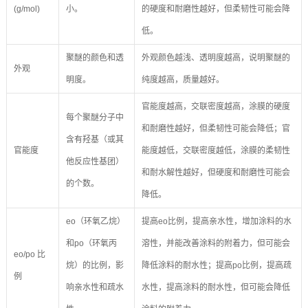
(g/mol)
小。
的硬度和耐磨性越好，但柔韧性可能会降
低。
聚醚的颜色和透
外观颜色越浅、透明度越高，说明聚醚的
外观
明度。
纯度越高，质量越好。
官能度越高，交联密度越高，涂膜的硬度
每个聚醚分子中
和耐磨性越好，但柔韧性可能会降低；官
含有羟基（或其
官能度
能度越低，交联密度越低，涂膜的柔韧性
他反应性基团）
和耐水解性越好，但硬度和耐磨性可能会
的个数。
降低。
eo（环氧乙烷）
提高eo比例，提高亲水性，增加涂料的水
和po（环氧丙
溶性，并能改善涂料的附着力，但可能会
eo/po 比
烷）的比例，影
降低涂料的耐水性；提高po比例，提高疏
例
响亲水性和疏水
水性，提高涂料的耐水性，但可能会降低