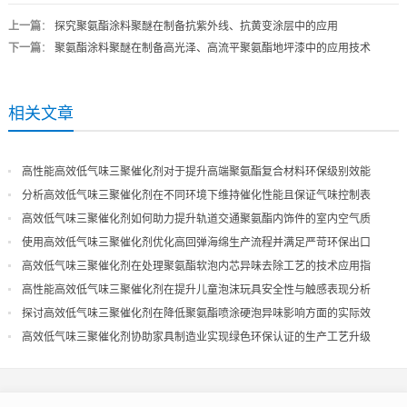
上一篇
：
探究聚氨酯涂料聚醚在制备抗紫外线、抗黄变涂层中的应用
下一篇
：
聚氨酯涂料聚醚在制备高光泽、高流平聚氨酯地坪漆中的应用技术
相关文章
高性能高效低气味三聚催化剂对于提升高端聚氨酯复合材料环保级别效能
分析高效低气味三聚催化剂在不同环境下维持催化性能且保证气味控制表
现
高效低气味三聚催化剂如何助力提升轨道交通聚氨酯内饰件的室内空气质
量
使用高效低气味三聚催化剂优化高回弹海绵生产流程并满足严苛环保出口
高效低气味三聚催化剂在处理聚氨酯软泡内芯异味去除工艺的技术应用指
导
高性能高效低气味三聚催化剂在提升儿童泡沫玩具安全性与触感表现分析
探讨高效低气味三聚催化剂在降低聚氨酯喷涂硬泡异味影响方面的实际效
果
高效低气味三聚催化剂协助家具制造业实现绿色环保认证的生产工艺升级