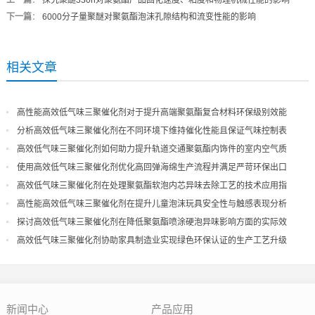
上一篇
：
探究聚醚330n对聚氨酯产品固化速度、粘度和物理机械性能的影响
下一篇
：
6000分子量聚醚对聚氨酯泡沫孔隙结构和流变性能的影响
相关文章
高性能高效低气味三聚催化剂对于提升高端聚氨酯复合材料环保级别效能
分析高效低气味三聚催化剂在不同环境下维持催化性能且保证气味控制表
现
高效低气味三聚催化剂如何助力提升轨道交通聚氨酯内饰件的室内空气质
量
使用高效低气味三聚催化剂优化高回弹海绵生产流程并满足严苛环保出口
高效低气味三聚催化剂在处理聚氨酯软泡内芯异味去除工艺的技术应用指
导
高性能高效低气味三聚催化剂在提升儿童泡沫玩具安全性与触感表现分析
探讨高效低气味三聚催化剂在降低聚氨酯喷涂硬泡异味影响方面的实际效
果
高效低气味三聚催化剂协助家具制造业实现绿色环保认证的生产工艺升级
新闻中心
产品应用