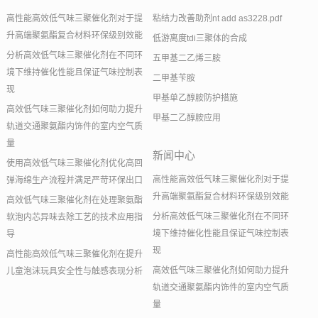
高性能高效低气味三聚催化剂对于提
粘结力改善助剂nt add as3228.pdf
升高端聚氨酯复合材料环保级别效能
低游离度tdi三聚体的合成
分析高效低气味三聚催化剂在不同环
五甲基二乙烯三胺
境下维持催化性能且保证气味控制表
二甲基苄胺
现
甲基单乙醇胺防护措施
高效低气味三聚催化剂如何助力提升
甲基二乙醇胺应用
轨道交通聚氨酯内饰件的室内空气质
量
新闻中心
使用高效低气味三聚催化剂优化高回
高性能高效低气味三聚催化剂对于提
弹海绵生产流程并满足严苛环保出口
升高端聚氨酯复合材料环保级别效能
高效低气味三聚催化剂在处理聚氨酯
分析高效低气味三聚催化剂在不同环
软泡内芯异味去除工艺的技术应用指
境下维持催化性能且保证气味控制表
导
现
高性能高效低气味三聚催化剂在提升
高效低气味三聚催化剂如何助力提升
儿童泡沫玩具安全性与触感表现分析
轨道交通聚氨酯内饰件的室内空气质
量