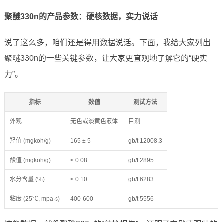
聚醚330n的产品参数：硬核数据，实力说话
说了这么多，咱们还是得用数据说话。下面，我给大家列出
聚醚330n的一些关键参数，让大家更直观地了解它的“硬实
力”。
指标
数值
测试方法
外观
无色或淡黄色液体
目测
羟值 (mgkoh/g)
165 ± 5
gb/t 12008.3
酸值 (mgkoh/g)
≤ 0.08
gb/t 2895
水分含量 (%)
≤ 0.10
gb/t 6283
粘度 (25℃, mpa·s)
400-600
gb/t 5556