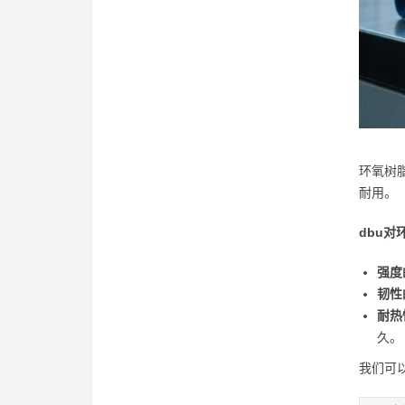
环氧树
耐用。
dbu
强度
韧性
耐热
久。
我们可