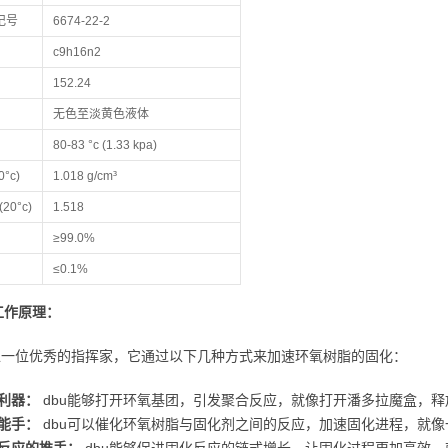
登记号
6674-22-2
c9h16n2
152.24
无色至淡黄色液体
80-83 °c (1.33 kpa)
°c)
1.018 g/cm³
20°c)
1.518
≥99.0%
≤0.1%
工作原理：
就像一位优秀的指挥家，它通过以下几种方式来加速环氧树脂的固化：
利器：
dbu能够打开环氧基团，引发聚合反应，就像打开潘多拉魔盒，释
能手：
dbu可以催化环氧树脂与固化剂之间的反应，加速固化进程，就