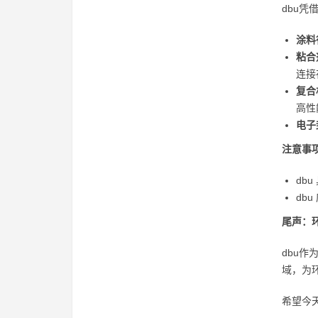
dbu
涂料
粘合
连接
复合
高性
电子
注意事
db
db
尾声：
dbu
域，为
希望今