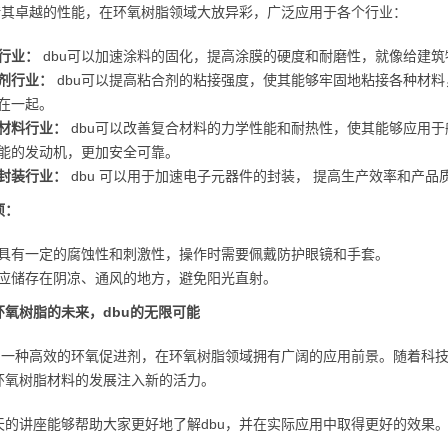
凭借其卓越的性能，在环氧树脂领域大放异彩，广泛应用于各个行业：
行业：
dbu可以加速涂料的固化，提高涂膜的硬度和耐磨性，就像给建
剂行业：
dbu可以提高粘合剂的粘接强度，使其能够牢固地粘接各种材
在一起。
材料行业：
dbu可以改善复合材料的力学性能和耐热性，使其能够应用
能的发动机，更加安全可靠。
封装行业：
dbu 可以用于加速电子元器件的封装， 提高生产效率和产品
项：
u 具有一定的腐蚀性和刺激性，操作时需要佩戴防护眼镜和手套。
u 应储存在阴凉、通风的地方，避免阳光直射。
环氧树脂的未来，dbu的无限可能
作为一种高效的环氧促进剂，在环氧树脂领域拥有广阔的应用前景。随着科技
环氧树脂材料的发展注入新的活力。
天的讲座能够帮助大家更好地了解dbu，并在实际应用中取得更好的效果