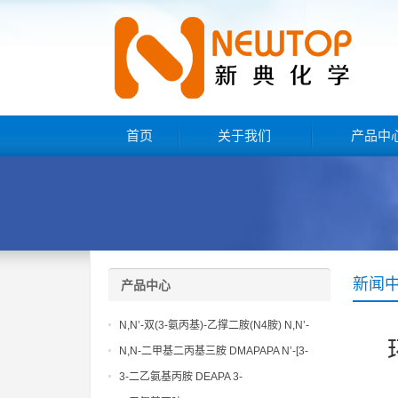
首页
关于我们
产品中
新闻
产品中心
N,N’-双(3-氨丙基)-乙撑二胺(N4胺) N,N’-
Bis(3-aminopropyl)-ethylenediamine CAS
N,N-二甲基二丙基三胺 DMAPAPA N’-[3-
No10563-26-5
(dimethylamino)propyllpropane-1,3-
3-二乙氨基丙胺 DEAPA 3-
diamine CAS No10563-29-8