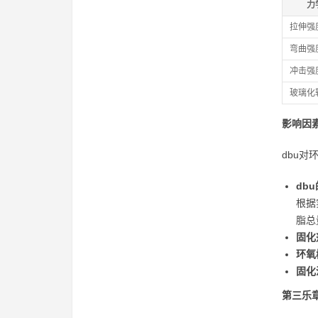
力
拉伸强度
弯曲强度
冲击强度 
玻璃化转变
影响因
dbu
db
根据
脂总
固化
环氧
固化
第三乐