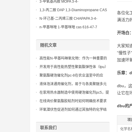
(Diethylamino)propylamine CAS No 104-
3-甲氧基丙胺 MOPA 3-4-
78-9
Methoxypropylamine CAS No 5332-73-0
1,3-丙二胺 DAP 1,3-Diaminopropane CAS
各位化
No 109-76-2
N-环己基-二丙烯三胺 CHAPAPA 3-4-
满活力
Methoxypropylamine CAS No:5332-73-0
n-甲基咪唑 1-甲基咪唑 cas 616-47-7
开场白
lupragen nmi
随机文章
大家知
“慢性子
高性能N-甲基吗啉氧化物：作为一种重要的
加速环
精细化学品，为聚氨酯、环氧树脂等高分子
开发用于高性能热塑性聚氨酯弹性体（tpu）
材料的应用提供了可靠的催化解决方案
乐章：
的高分子量聚醚多元醇
聚氨酯硬泡催化剂pc-8在农业温室中的应
用：调节温度，促进作物生长
液体泡沫通用催化剂，易于与各类聚醚多元
dbu
醇均匀分散和混合
在家用热水器制造中使用硬泡催化剂pc5，提
让它在
升热水供应的持续性
在线询价聚氨酯胶粘剂时如何明确技术要求
dbu的
以获得准确报价
环氧潜伏性促进剂如何通过其独特的化学结
构改善固化后环氧树脂的韧性和抗冲击性
项
联系我们
化学名