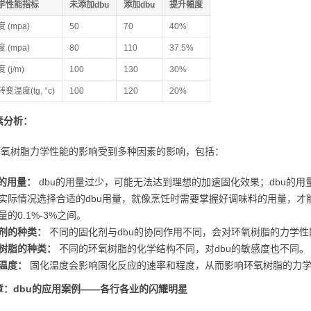
学性能指标
未添加dbu
添加dbu
提升幅度
 (mpa)
50
70
40%
 (mpa)
80
110
37.5%
(j/m)
100
130
30%
温度(tg, °c)
100
120
20%
素分析：
对环氧树脂力学性能的影响受到多种因素的影响，包括：
u的用量：
dbu的用量过少，可能无法达到理想的加速固化效果；dbu的
实际情况选择合适的dbu用量，就像烹饪时需要掌握好调味料的用量，才
量的0.1%-3%之间。
剂的种类：
不同的固化剂与dbu的协同作用不同，会对环氧树脂的力学性
树脂的种类：
不同的环氧树脂的化学结构不同，对dbu的敏感度也不同。
温度：
固化温度会影响固化反应的速率和程度，从而影响环氧树脂的力
章：dbu的应用案例——各行各业的闪耀明星