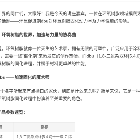
工界的同仁们，大家好！我是今天的讲座嘉宾，一位在环氧树脂领域摸爬
的话题——环氧促进剂dbu对环氧树脂固化动力学及力学性能的影响。
：环氧树脂的世界，加速与力量的协奏曲
道，环氧树脂就像一位天生的艺术家，拥有无限的可塑性，广泛应用于涂
”，需要一些“催化剂”来激发它的创作热情。而dbu（1,8-二氮杂双环[5.4
氧树脂的固化进程，并赋予材料更卓越的性能。
dbu——加速固化的魔术师
，这个名字听起来有点拗口的家伙，到底是什么来头呢？简单来说，它是一
环氧树脂固化过程中扮演着至关重要的角色。
产品参数速览：
目
指标
称
1,8-二氮杂双环[5.4.0]十一碳-7-烯