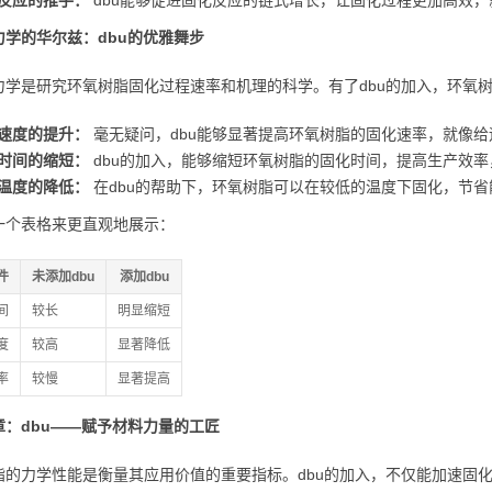
反应的推手：
dbu能够促进固化反应的链式增长，让固化过程更加高效
力学的华尔兹：dbu的优雅舞步
力学是研究环氧树脂固化过程速率和机理的科学。有了dbu的加入，环氧
速度的提升：
毫无疑问，dbu能够显著提高环氧树脂的固化速率，就像
时间的缩短：
dbu的加入，能够缩短环氧树脂的固化时间，提高生产效
温度的降低：
在dbu的帮助下，环氧树脂可以在较低的温度下固化，节
一个表格来更直观地展示：
件
未添加dbu
添加dbu
间
较长
明显缩短
度
较高
显著降低
率
较慢
显著提高
章：dbu——赋予材料力量的工匠
脂的力学性能是衡量其应用价值的重要指标。dbu的加入，不仅能加速固