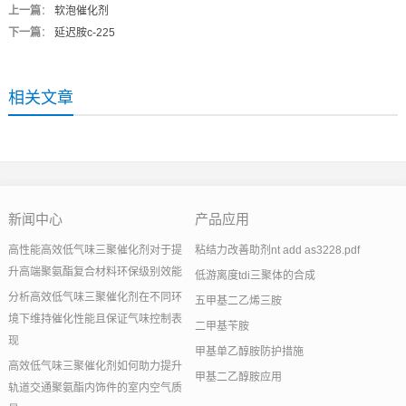
上一篇
：
软泡催化剂
下一篇
：
延迟胺c-225
相关文章
新闻中心
产品应用
高性能高效低气味三聚催化剂对于提
粘结力改善助剂nt add as3228.pdf
升高端聚氨酯复合材料环保级别效能
低游离度tdi三聚体的合成
分析高效低气味三聚催化剂在不同环
五甲基二乙烯三胺
境下维持催化性能且保证气味控制表
二甲基苄胺
现
甲基单乙醇胺防护措施
高效低气味三聚催化剂如何助力提升
甲基二乙醇胺应用
轨道交通聚氨酯内饰件的室内空气质