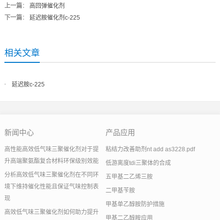
上一篇
：
高回弹催化剂
下一篇
：
延迟胺催化剂c-225
相关文章
延迟胺c-225
新闻中心
产品应用
高性能高效低气味三聚催化剂对于提
粘结力改善助剂nt add as3228.pdf
升高端聚氨酯复合材料环保级别效能
低游离度tdi三聚体的合成
分析高效低气味三聚催化剂在不同环
五甲基二乙烯三胺
境下维持催化性能且保证气味控制表
二甲基苄胺
现
甲基单乙醇胺防护措施
高效低气味三聚催化剂如何助力提升
甲基二乙醇胺应用