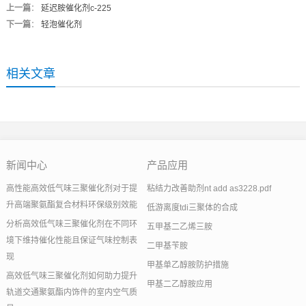
上一篇
：
延迟胺催化剂c-225
下一篇
：
轻泡催化剂
相关文章
新闻中心
产品应用
高性能高效低气味三聚催化剂对于提
粘结力改善助剂nt add as3228.pdf
升高端聚氨酯复合材料环保级别效能
低游离度tdi三聚体的合成
分析高效低气味三聚催化剂在不同环
五甲基二乙烯三胺
境下维持催化性能且保证气味控制表
二甲基苄胺
现
甲基单乙醇胺防护措施
高效低气味三聚催化剂如何助力提升
甲基二乙醇胺应用
轨道交通聚氨酯内饰件的室内空气质