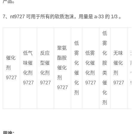
产品。
7、nt9727 可用于所有的软质泡沫，用量是 a-33 的 1/3 。
低
低
雾
聚氨
低气
反应
雾
低雾
化
无味
催化
酯胺
味催
型催
化
化催
胺
催化
剂
催化
化剂
化剂
催
化剂
类
剂
9727
剂
9727
9727
化
9727
催
9727
9
9727
剂
化
剂
用途：