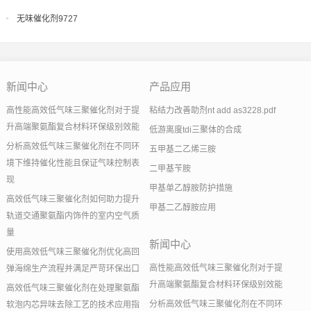
无味催化剂9727
新闻中心
产品应用
高性能高效低气味三聚催化剂对于提
粘结力改善助剂nt add as3228.pdf
升高端聚氨酯复合材料环保级别效能
低游离度tdi三聚体的合成
分析高效低气味三聚催化剂在不同环
五甲基二乙烯三胺
境下维持催化性能且保证气味控制表
二甲基苄胺
现
甲基单乙醇胺防护措施
高效低气味三聚催化剂如何助力提升
甲基二乙醇胺应用
轨道交通聚氨酯内饰件的室内空气质
量
新闻中心
使用高效低气味三聚催化剂优化高回
高性能高效低气味三聚催化剂对于提
弹海绵生产流程并满足严苛环保出口
升高端聚氨酯复合材料环保级别效能
高效低气味三聚催化剂在处理聚氨酯
分析高效低气味三聚催化剂在不同环
软泡内芯异味去除工艺的技术应用指