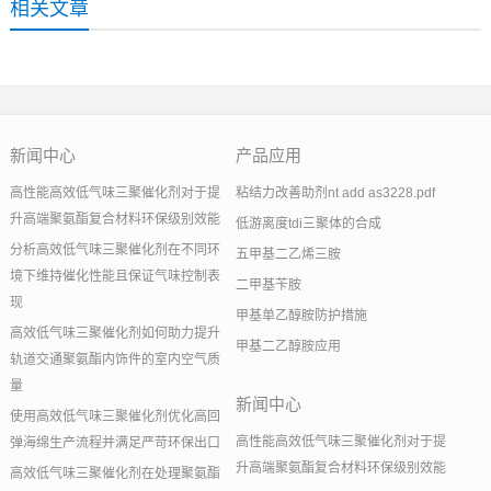
相关文章
新闻中心
产品应用
高性能高效低气味三聚催化剂对于提
粘结力改善助剂nt add as3228.pdf
升高端聚氨酯复合材料环保级别效能
低游离度tdi三聚体的合成
分析高效低气味三聚催化剂在不同环
五甲基二乙烯三胺
境下维持催化性能且保证气味控制表
二甲基苄胺
现
甲基单乙醇胺防护措施
高效低气味三聚催化剂如何助力提升
甲基二乙醇胺应用
轨道交通聚氨酯内饰件的室内空气质
量
新闻中心
使用高效低气味三聚催化剂优化高回
高性能高效低气味三聚催化剂对于提
弹海绵生产流程并满足严苛环保出口
升高端聚氨酯复合材料环保级别效能
高效低气味三聚催化剂在处理聚氨酯