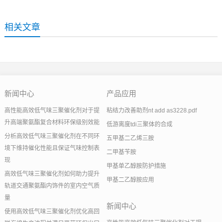
相关文章
新闻中心
产品应用
高性能高效低气味三聚催化剂对于提
粘结力改善助剂nt add as3228.pdf
升高端聚氨酯复合材料环保级别效能
低游离度tdi三聚体的合成
分析高效低气味三聚催化剂在不同环
五甲基二乙烯三胺
境下维持催化性能且保证气味控制表
二甲基苄胺
现
甲基单乙醇胺防护措施
高效低气味三聚催化剂如何助力提升
甲基二乙醇胺应用
轨道交通聚氨酯内饰件的室内空气质
量
新闻中心
使用高效低气味三聚催化剂优化高回