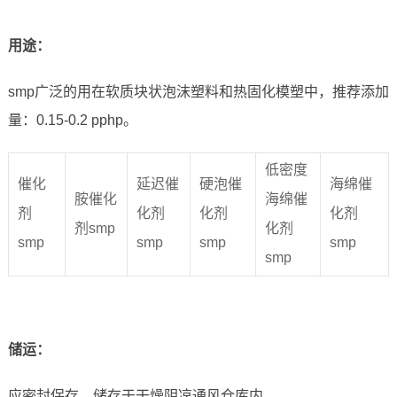
用途：
smp广泛的用在软质块状泡沫塑料和热固化模塑中，推荐添加
量：0.15-0.2 pphp。
低密度
催化
延迟催
硬泡催
海绵催
胺催化
海绵催
剂
化剂
化剂
化剂
剂smp
化剂
smp
smp
smp
smp
smp
储运
：
应密封保存，储存于干燥阴凉通风仓库内