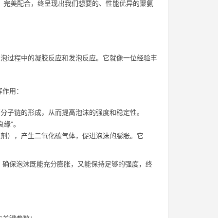
致，完美配合，终呈现出我们想要的、性能优异的聚氨
酯发泡过程中的凝胶反应和发泡反应。它就像一位经验丰
挥作用：
酯高分子链的形成，从而提高泡沫的强度和稳定性。
良缘”。
发泡剂），产生二氧化碳气体，促进泡沫的膨胀。它
衡，确保泡沫既能充分膨胀，又能保持足够的强度，终