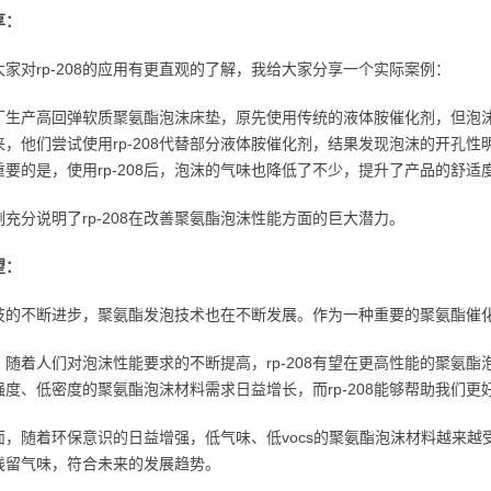
享：
大家对rp-208的应用有更直观的了解，我给大家分享一个实际案例：
厂生产高回弹软质聚氨酯泡沫床垫，原先使用传统的液体胺催化剂，但泡
来，他们尝试使用rp-208代替部分液体胺催化剂，结果发现泡沫的开孔
重要的是，使用rp-208后，泡沫的气味也降低了不少，提升了产品的舒适
充分说明了rp-208在改善聚氨酯泡沫性能方面的巨大潜力。
望：
技的不断进步，聚氨酯发泡技术也在不断发展。作为一种重要的聚氨酯催化剂
，随着人们对泡沫性能要求的不断提高，rp-208有望在更高性能的聚氨
强度、低密度的聚氨酯泡沫材料需求日益增长，而rp-208能够帮助我们更
面，随着环保意识的日益增强，低气味、低vocs的聚氨酯泡沫材料越来越受
残留气味，符合未来的发展趋势。