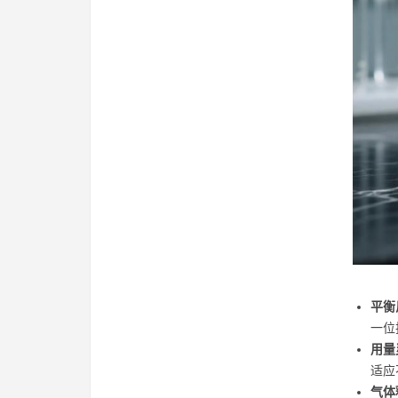
平衡
一位
用量
适应
气体