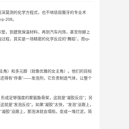
高深莫测的化学方程式，也不啃佶屈聱牙的专业术
-208。
床垫，到建筑保温材料，再到汽车内饰，甚至你脚上
程，其实是一场精密的化学反应的“舞蹈”，而rp-
男主角）和多元醇（就像优雅的女主角）。他们的目标
还得有“伴奏”——发泡剂，它负责制造气体，让整个
”，形成足够强度的聚氨酯骨架，这就是“凝胶反应”；另
就是“发泡反应”。如果“凝胶”太快，“发泡”没跟上，
“凝胶”没跟上，那泡沫就会塌陷，变成一堆烂泥，简