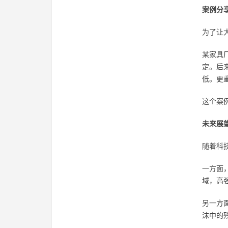
案例分
为了让
某家具
定。后
低。更
这个案例
未来展
随着科
一方面
域，高
另一方
沫中的