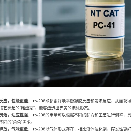
反应，性能更佳：
rp-208能够更好地平衡凝胶反应和发泡反应，从而
技艺高超的“雕塑家”，能够塑造出完美的泡沫形态。
灵活，适应性强：
rp-208的用量可以根据不同的配方和工艺进行调整，
不同的“角色”需求。
释放，气味更低：
rp-208以气体形式存在，相比液体催化剂，挥发性更