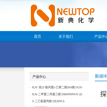
首页
关于我们
产品中
新闻
产品中心
N,N’-双(3-氨丙基)-乙撑二胺(N4胺) N,N’-
探
Bis(3-aminopropyl)-ethylenediamine CAS
N,N-二甲基二丙基三胺 DMAPAPA N’-[3-
No10563-26-5
(dimethylamino)propyllpropane-1,3-
3-二乙氨基丙胺 DEAPA 3-
diamine CAS No10563-29-8