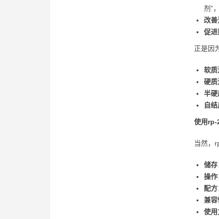
剂”
改善
促进
正是因
软质
硬质
半硬
自结
使用rp
当然，
储存
操作
配方
兼容
使用