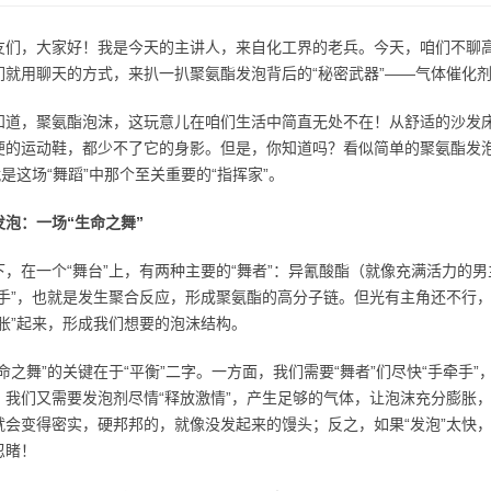
友们，大家好！我是今天的主讲人，来自化工界的老兵。今天，咱们不聊
就用聊天的方式，来扒一扒聚氨酯发泡背后的“秘密武器”——气体催化剂rp
知道，聚氨酯泡沫，这玩意儿在咱们生活中简直无处不在！从舒适的沙发
便的运动鞋，都少不了它的身影。但是，你知道吗？看似简单的聚氨酯发泡过
就是这场“舞蹈”中那个至关重要的“指挥家”。
发泡：一场“生命之舞”
下，在一个“舞台”上，有两种主要的“舞者”：异氰酸酯（就像充满活力的
牵手”，也就是发生聚合反应，形成聚氨酯的高分子链。但光有主角还不行，
膨胀”起来，形成我们想要的泡沫结构。
命之舞”的关键在于“平衡”二字。一方面，我们需要“舞者”们尽快“手牵手
，我们又需要发泡剂尽情“释放激情”，产生足够的气体，让泡沫充分膨胀，这
就会变得密实，硬邦邦的，就像没发起来的馒头；反之，如果“发泡”太快，
忍睹！