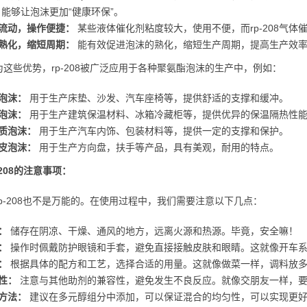
，能够让泡沫更加“健康环保”。
流动，操作便捷：
某些液体催化剂粘度较大，使用不便，而rp-208气
熟化，缩短周期：
能有效促进泡沫的熟化，缩短生产周期，提高生产效
为这些优势，rp-208被广泛应用于各种聚氨酯泡沫的生产中，例如：
泡沫：
用于生产床垫、沙发、汽车座椅等，提供舒适的支撑和缓冲。
泡沫：
用于生产建筑保温材料、冰箱冷藏柜等，提供优异的保温隔热性
质泡沫：
用于生产汽车内饰、包装材料等，提供一定的支撑和保护。
皮泡沫：
用于生产方向盘，扶手等产品，具有美观，耐用的特点。
-208的注意事项：
rp-208也不是万能的。在使用过程中，我们需要注意以下几点：
：
储存在阴凉、干燥、通风的地方，远离火源和热源。毕竟，安全嘛！
：
操作时佩戴防护眼镜和手套，避免直接接触皮肤和眼睛。这就像开车系
：
根据具体的配方和工艺，选择合适的用量。这就像做菜一样，调料放多
性：
注意与其他助剂的兼容性，避免发生不良反应。就像交朋友一样，要
方法：
建议在多元醇组分中添加，可以保证混合的均匀性，可以实现更