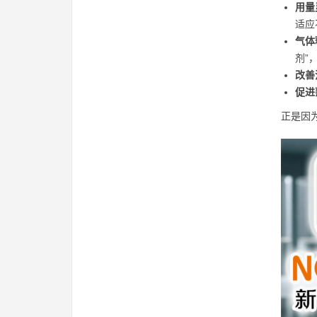
用量
适应
气体
剂”
改善
促进
正是因