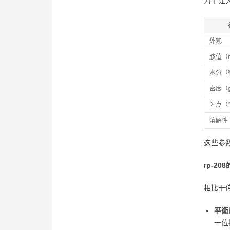
为了让
外观
胺值（m
水分（
密度（g
闪点（
溶解性
这些参数
rp-2
相比于
平衡
一位