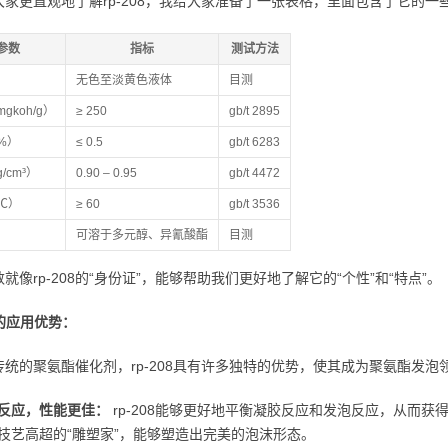
大家更直观地了解rp-208，我给大家准备了一张表格，里面包含了它的一
参数
指标
测试方法
无色至淡黄色液体
目测
gkoh/g）
≥ 250
gb/t 2895
%）
≤ 0.5
gb/t 6283
/cm³）
0.90 – 0.95
gb/t 4472
℃）
≥ 60
gb/t 3536
可溶于多元醇、异氰酸酯
目测
就像rp-208的“身份证”，能够帮助我们更好地了解它的“个性”和“特点”。
08的应用优势：
传统的聚氨酯催化剂，rp-208具有许多独特的优势，使其成为聚氨酯发泡
反应，性能更佳：
rp-208能够更好地平衡凝胶反应和发泡反应，从而
技艺高超的“雕塑家”，能够塑造出完美的泡沫形态。