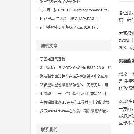
(Diethylamino)propylamine CAS No 104-
3-甲氧基丙胺 MOPA 3-4-
78-9
Methoxypropylamine CAS No 5332-73-0
1,3-丙二胺 DAP 1,3-Diaminopropane CAS
各位朋
No 109-76-2
N-环己基-二丙烯三胺 CHAPAPA 3-4-
语，咱们
Methoxypropylamine CAS No:5332-73-0
n-甲基咪唑 1-甲基咪唑 cas 616-47-7
大家都
lupragen nmi
那双轻
随机文章
208，
丁基羟基氧基锡
聚氨酯
3-甲氧基丙胺 MOPA CAS No:5332-73-0，确
想象一
保合成聚合物产品具有优异的热稳定性和耐
聚氨酯表面活性剂在深海探测设备中的应用
是“手
化学性
潜力：探索未知世界的得力助手
环保型热塑性聚氨酯弹性体，无毒无味，可
体系“
回收利用，符合绿色生产要求
亚磷酸三（十三烷）酯如何优化塑料加工性
能？
这场“生
有机锡催化剂t12在海洋工程材料中的防腐蚀
一方面
性能评估
探索jeffcat dmdee在软质、硬质聚氨酯泡沫
那泡沫
和微孔弹性体中的广泛应用
直惨不
联系我们