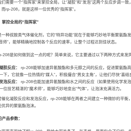
我们需要一个“指挥家”来掌控全局，让“凝胶”和“发泡”这两个反应步调一
而rp-208，就是这样一位优秀的“指挥家”。
08：掌控全局的“指挥家”
208是一种叔胺类气体催化剂，它的“特异功能”就在于能够巧妙地平衡聚氨
调音师”，能够精确地控制各个反应的速率，让整个过程达到佳状态。
rp-208是如何做到这一点的呢？简单来说，它主要通过以下两种方式来发
凝胶反应：
rp-208能够加速异氰酸酯和多元醇之间的反应，促进聚氨
一下，它就像一位热情的“媒人”，积极撮合“男女主角”，让他们尽快“喜结
发泡反应：
rp-208也能加速异氰酸酯和水之间的反应（如果使用化学
一位技艺精湛的“魔术师”，能够巧妙地变出“气体”，让泡沫充满活力。
时催化凝胶反应和发泡反应，rp-208能够在两者之间建立一种微妙的平
能优异的聚氨酯泡沫。
08的产品参数：