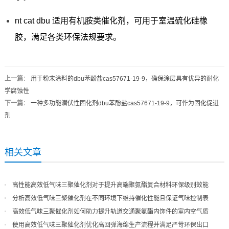
nt cat dbu 适用有机胺类催化剂，可用于室温硫化硅橡
胶，满足各类环保法规要求。
上一篇
：
用于粉末涂料的dbu苯酚盐cas57671-19-9，确保涂层具有优异的耐化
学腐蚀性
下一篇
：
一种多功能潜伏性固化剂dbu苯酚盐cas57671-19-9，可作为固化促进
剂
相关文章
高性能高效低气味三聚催化剂对于提升高端聚氨酯复合材料环保级别效能
分析高效低气味三聚催化剂在不同环境下维持催化性能且保证气味控制表
现
高效低气味三聚催化剂如何助力提升轨道交通聚氨酯内饰件的室内空气质
量
使用高效低气味三聚催化剂优化高回弹海绵生产流程并满足严苛环保出口