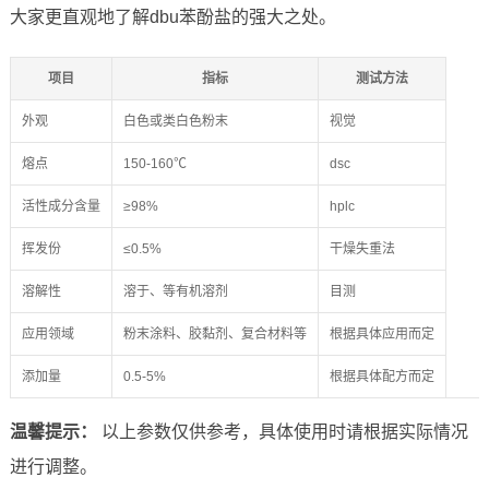
大家更直观地了解dbu苯酚盐的强大之处。
项目
指标
测试方法
外观
白色或类白色粉末
视觉
熔点
150-160℃
dsc
活性成分含量
≥98%
hplc
挥发份
≤0.5%
干燥失重法
溶解性
溶于、等有机溶剂
目测
应用领域
粉末涂料、胶黏剂、复合材料等
根据具体应用而定
添加量
0.5-5%
根据具体配方而定
温馨提示：
以上参数仅供参考，具体使用时请根据实际情况
进行调整。