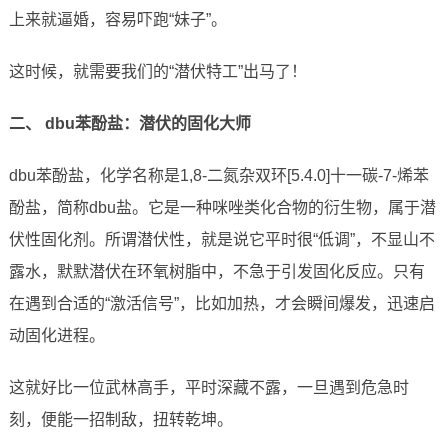
上来就逼婚，容易吓跑“妹子”。
这时候，就需要我们的“潜伏特工”出马了！
二、 dbu苯酚盐：潜伏的固化大师
dbu苯酚盐，化学名称是1,8-二氮杂双环[5.4.0]十一碳-7-烯苯
酚盐，简称dbu盐。它是一种咪唑类化合物的衍生物，属于潜
伏性固化剂。所谓潜伏性，就是说它平时很“低调”，不显山不
露水，默默潜伏在环氧树脂中，不急于引发固化反应。只有
在遇到合适的“激活信号”，比如加热，才会瞬间爆发，迅速启
动固化进程。
这就好比一位武林高手，平时深藏不露，一旦遇到危急时
刻，便能一招制敌，扭转乾坤。