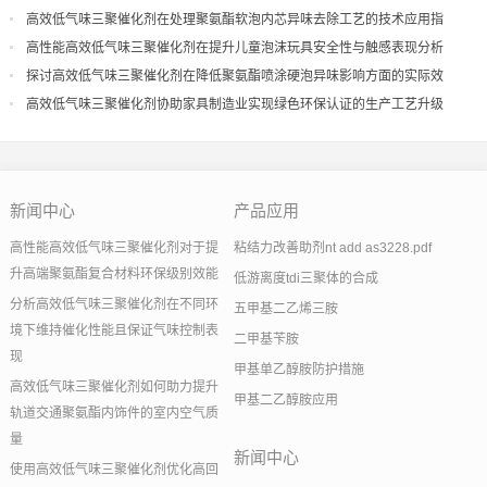
高效低气味三聚催化剂在处理聚氨酯软泡内芯异味去除工艺的技术应用指
导
高性能高效低气味三聚催化剂在提升儿童泡沫玩具安全性与触感表现分析
探讨高效低气味三聚催化剂在降低聚氨酯喷涂硬泡异味影响方面的实际效
果
高效低气味三聚催化剂协助家具制造业实现绿色环保认证的生产工艺升级
新闻中心
产品应用
高性能高效低气味三聚催化剂对于提
粘结力改善助剂nt add as3228.pdf
升高端聚氨酯复合材料环保级别效能
低游离度tdi三聚体的合成
分析高效低气味三聚催化剂在不同环
五甲基二乙烯三胺
境下维持催化性能且保证气味控制表
二甲基苄胺
现
甲基单乙醇胺防护措施
高效低气味三聚催化剂如何助力提升
甲基二乙醇胺应用
轨道交通聚氨酯内饰件的室内空气质
量
新闻中心
使用高效低气味三聚催化剂优化高回