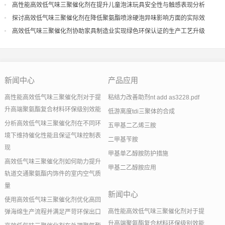
导
高性能高效低气味三聚催化剂在提升儿童泡沫玩具安全性与触感表现分析
探讨高效低气味三聚催化剂在降低聚氨酯喷涂硬泡异味影响方面的实际效
果
高效低气味三聚催化剂协助家具制造业实现绿色环保认证的生产工艺升级
新闻中心
产品应用
高性能高效低气味三聚催化剂对于提
粘结力改善助剂nt add as3228.pdf
升高端聚氨酯复合材料环保级别效能
低游离度tdi三聚体的合成
分析高效低气味三聚催化剂在不同环
五甲基二乙烯三胺
境下维持催化性能且保证气味控制表
二甲基苄胺
现
甲基单乙醇胺防护措施
高效低气味三聚催化剂如何助力提升
甲基二乙醇胺应用
轨道交通聚氨酯内饰件的室内空气质
量
新闻中心
使用高效低气味三聚催化剂优化高回
高性能高效低气味三聚催化剂对于提
弹海绵生产流程并满足严苛环保出口
升高端聚氨酯复合材料环保级别效能