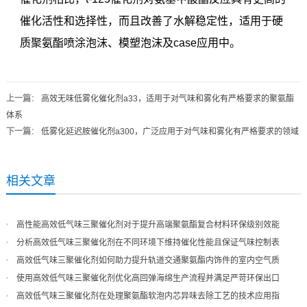
催化活性和选择性，而且改善了水解稳定性，适用于硬
质聚氨酯喷涂泡沫、模塑泡沫及case应用中。
上一篇
：
高效无味低雾化催化剂a33，适用于对气味和雾化有严格要求的聚氨酯
体系
下一篇
：
低雾化延迟胺催化剂a300，广泛应用于对气味和雾化有严格要求的领域
相关文章
高性能高效低气味三聚催化剂对于提升高端聚氨酯复合材料环保级别效能
分析高效低气味三聚催化剂在不同环境下维持催化性能且保证气味控制表
现
高效低气味三聚催化剂如何助力提升轨道交通聚氨酯内饰件的室内空气质
量
使用高效低气味三聚催化剂优化高回弹海绵生产流程并满足严苛环保出口
高效低气味三聚催化剂在处理聚氨酯软泡内芯异味去除工艺的技术应用指