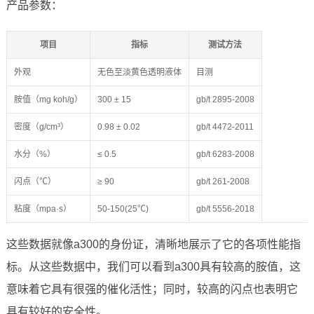
产品参数：
项目
指标
测试方法
外观
无色至淡黄色透明液体
目测
胺值（mg koh/g）
300 ± 15
gb/t 2895-2008
密度（g/cm³）
0.98 ± 0.02
gb/t 4472-2011
水分（%）
≤ 0.5
gb/t 6283-2008
闪点（℃）
≥ 90
gb/t 261-2008
粘度（mpa·s）
50-150(25℃)
gb/t 5556-2018
这些数据就像a300的身份证，清晰地展示了它的各项性能指
标。从这些数据中，我们可以看到a300具有较高的胺值，这
意味着它具有很强的催化活性；同时，较高的闪点也表明它
具有较好的安全性。