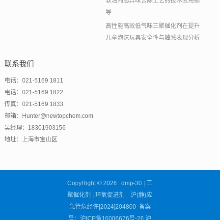
软泡内芯异味去除工艺的技术应用指
导
高性能高效低气味三聚催化剂在提升
儿童泡沫玩具安全性与触感表现分析
联系我们
电话：021-5169 1811
电话：021-5169 1822
传真：021-5169 1833
邮箱：Hunter@newtopchem.com
吴经理：18301903156
地址：上海市宝山区
CopyRight © 2026 dmp-30 | 三
聚催化剂 | 环氧促进剂 沪(静)应
急管危经许[2024]204800 备案
号：
沪ICP备16006676号-26
沪