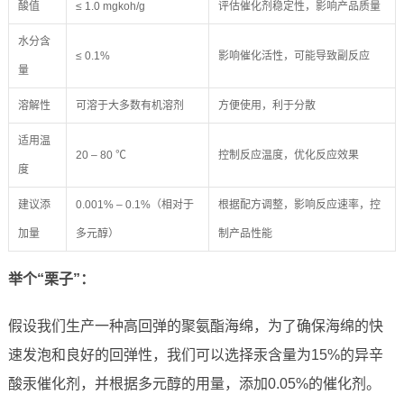
酸值
≤ 1.0 mgkoh/g
评估催化剂稳定性，影响产品质量
水分含
≤ 0.1%
影响催化活性，可能导致副反应
量
溶解性
可溶于大多数有机溶剂
方便使用，利于分散
适用温
20 – 80 ℃
控制反应温度，优化反应效果
度
建议添
0.001% – 0.1%（相对于
根据配方调整，影响反应速率，控
加量
多元醇）
制产品性能
举个“栗子”：
假设我们生产一种高回弹的聚氨酯海绵，为了确保海绵的快
速发泡和良好的回弹性，我们可以选择汞含量为15%的异辛
酸汞催化剂，并根据多元醇的用量，添加0.05%的催化剂。