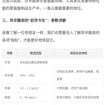
正因为如此，异辛酸汞在聚氨酯领域，尤其是在需要特殊性
能的聚氨酯制品生产中，一直占据着重要的地位。
三、异辛酸汞的“前世今生”：参数详解
就像了解一位老朋友一样，我们也需要深入了解异辛酸汞的
各项“指标”，才能更好地驾驭它。
参数
数值范围
典型应用领域
外观
无色或淡黄色透明液体
控制反应速率，影响产品硬度、强
汞含量
10% – 20%
度等
密度
1.0 – 1.2 g/cm³
计算用量，评估产品纯度
黏度
5 – 20 mpa·s
影响分散性，与催化剂的混合效果