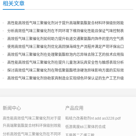
相关文章
高性能高效低气味三聚催化剂对于提升高端聚氨酯复合材料环保级别效能
分析高效低气味三聚催化剂在不同环境下维持催化性能且保证气味控制表
现
高效低气味三聚催化剂如何助力提升轨道交通聚氨酯内饰件的室内空气质
量
使用高效低气味三聚催化剂优化高回弹海绵生产流程并满足严苛环保出口
高效低气味三聚催化剂在处理聚氨酯软泡内芯异味去除工艺的技术应用指
导
高性能高效低气味三聚催化剂在提升儿童泡沫玩具安全性与触感表现分析
探讨高效低气味三聚催化剂在降低聚氨酯喷涂硬泡异味影响方面的实际效
果
高效低气味三聚催化剂协助家具制造业实现绿色环保认证的生产工艺升级
新闻中心
产品应用
高性能高效低气味三聚催化剂对于提
粘结力改善助剂nt add as3228.pdf
升高端聚氨酯复合材料环保级别效能
低游离度tdi三聚体的合成
分析高效低气味三聚催化剂在不同环
五甲基二乙烯三胺