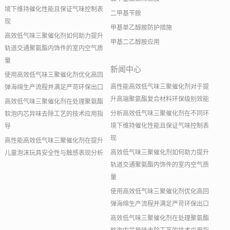
境下维持催化性能且保证气味控制表
二甲基苄胺
现
甲基单乙醇胺防护措施
高效低气味三聚催化剂如何助力提升
甲基二乙醇胺应用
轨道交通聚氨酯内饰件的室内空气质
量
新闻中心
使用高效低气味三聚催化剂优化高回
高性能高效低气味三聚催化剂对于提
弹海绵生产流程并满足严苛环保出口
升高端聚氨酯复合材料环保级别效能
高效低气味三聚催化剂在处理聚氨酯
分析高效低气味三聚催化剂在不同环
软泡内芯异味去除工艺的技术应用指
境下维持催化性能且保证气味控制表
导
现
高性能高效低气味三聚催化剂在提升
高效低气味三聚催化剂如何助力提升
儿童泡沫玩具安全性与触感表现分析
轨道交通聚氨酯内饰件的室内空气质
量
使用高效低气味三聚催化剂优化高回
弹海绵生产流程并满足严苛环保出口
高效低气味三聚催化剂在处理聚氨酯